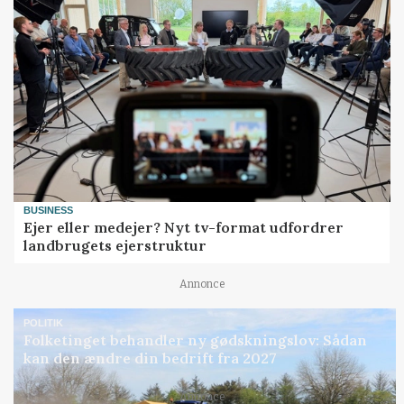
BUSINESS
Ejer eller medejer? Nyt tv-format udfordrer
landbrugets ejerstruktur
Annonce
POLITIK
Folketinget behandler ny gødskningslov: Sådan
kan den ændre din bedrift fra 2027
Annonce