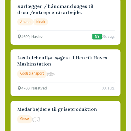
Rørlægger / håndmand søges til
dræn/entreprenørarbejde.
Anlæg
Kloak
4690, Haslev
06. aug.
NY
Lastbilchauffør søges til Henrik Haves
Maskinstation
Godstransport
4700, Næstved
03. aug.
Medarbejdere til griseproduktion
Grise