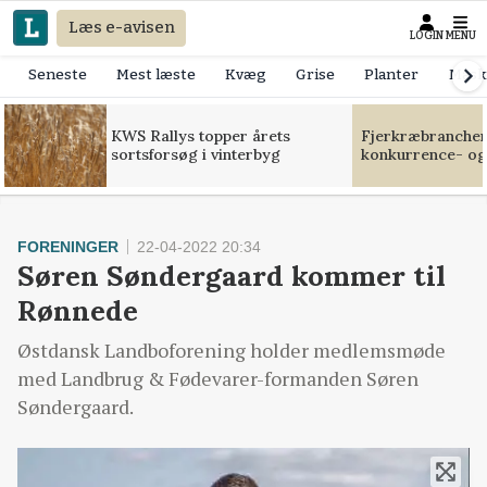
Læs e-avisen
LOGIN
MENU
Seneste
Mest læste
Kvæg
Grise
Planter
Mask
KWS Rallys topper årets
Fjerkræbranchen:
sortsforsøg i vinterbyg
konkurrence- og
FORENINGER
22-04-2022 20:34
Søren Søndergaard kommer til
Rønnede
Østdansk Landboforening holder medlemsmøde
med Landbrug & Fødevarer-formanden Søren
Søndergaard.