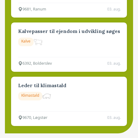
9681, Ranum
03. aug.
Kalvepasser til ejendom i udvikling søges
Kalve
6392, Bolderslev
03. aug.
Leder til klimastald
Klimastald
9670, Løgstør
03. aug.