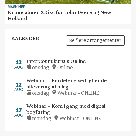
MASKINER
Krone åbner XDisc for John Deere og New
Holland
KALENDER
Se flere arrangementer
InterCount kursus Online
12
AUG
onsdag
Online
Webinar – Fordelene ved løbende
12
aflevering af bilag
AUG
onsdag
Webinar - ONLINE
Webinar – Kom i gang med digital
17
bogføring
AUG
mandag
Webinar - ONLINE