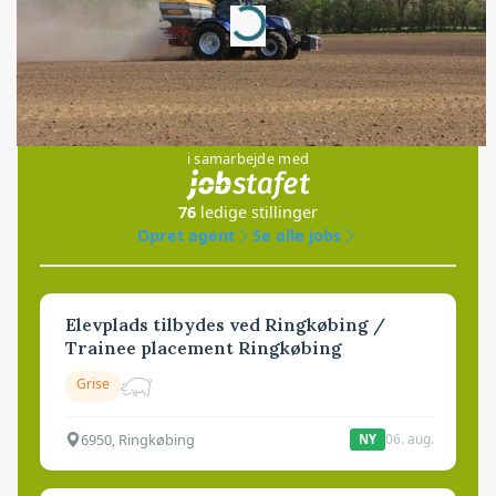
Loading...
Jobs
i samarbejde med
76
ledige stillinger
Opret agent
Se alle jobs
Elevplads tilbydes ved Ringkøbing /
Trainee placement Ringkøbing
Grise
6950, Ringkøbing
06. aug.
NY