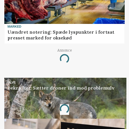
MARKED
Uændret notering: Spæde lyspunkter i fortsat
presset marked for oksekød
Annonce
Loading...
ULVE
Bekræftet: Sætter droner ind mod problemulv
Annonce
Loading...