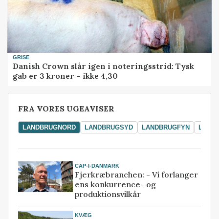
GRISE
Danish Crown slår igen i noteringsstrid: Tysk
gab er 3 kroner – ikke 4,30
FRA VORES UGEAVISER
LANDBRUGNORD
LANDBRUGSYD
LANDBRUGFYN
LAND
CAP-I-DANMARK
Fjerkræbranchen: - Vi forlanger
ens konkurrence- og
produktionsvilkår
KVÆG