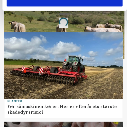
Snart kan man søge tilskud til naturprojekter
Annonce
Loading...
PLANTER
Før såmaskinen kører: Her er efterårets største
skadedyrsrisici