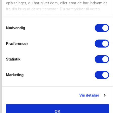
oplysninger, du har givet dem, eller som de har indsamlet
Annonce
fra din brug af deres tjenester. Du samtykker til vores
cookies, hvis du fortsætter med at anvende vores
hjemmeside.
Samtykkevalg
Nødvendig
Præferencer
Statistik
POLITIK
Marketing
»Nu stopper I«: Landbrugsdebattør og
protestgruppe vil demonstrere mod ny
gødskningslov
Vis detaljer
Annonce
KVÆG
OK