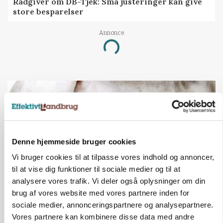
Rådgiver om DB-Tjek: Små justeringer kan give
store besparelser
Annonce
Loading...
Denne hjemmeside bruger cookies
Vi bruger cookies til at tilpasse vores indhold og annoncer,
til at vise dig funktioner til sociale medier og til at
analysere vores trafik. Vi deler også oplysninger om din
brug af vores website med vores partnere inden for
MARKED
sociale medier, annonceringspartnere og analysepartnere.
Russisk mælkepris dykker 23 procent
Vores partnere kan kombinere disse data med andre