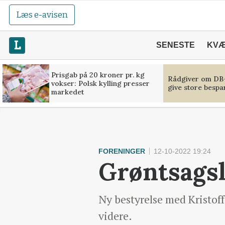
Læs e-avisen
SENESTE
KV
Prisgab på 20 kroner pr. kg
Rådgiver om DB-
vokser: Polsk kylling presser
give store bespa
markedet
FORENINGER
12-10-2022 19:24
Grøntsagsl
Ny bestyrelse med Kristof
videre.