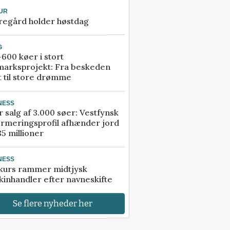
UR
regård holder høstdag
G
600 køer i stort
marksprojekt: Fra beskeden
t til store drømme
NESS
r salg af 3.000 søer: Vestfynsk
rmeringsprofil afhænder jord
85 millioner
NESS
kurs rammer midtjysk
inhandler efter navneskifte
Se flere nyheder her