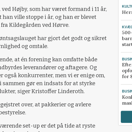
KULT
ved Højby, som har været formand i 11 år,
Her
han ville stoppe i år, og han er blevet
h fra Kildegården ved Hørve.
KVÆ
500-
ntsagslauget har gjort det godt og sikret
bar
star
nlighed og omtale.
rende, at én forening kan omfatte både
BUSI
Efte
indbyrdes leverandører og aftagere. Og
opfo
r også konkurrenter, men vi er enige om,
for 
t vi sammen gør en indsats for at styrke
ukter, siger Kristoffer Linderoth.
BUSI
Kon
mask
ejstret over, at pakkerier og avlere
bestyrelse.
værende set-up er det på tide at ryste