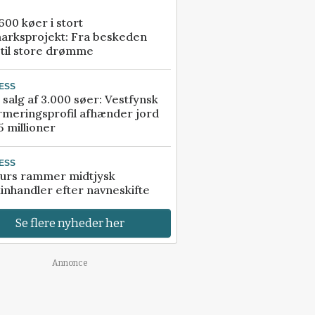
00 køer i stort
arksprojekt: Fra beskeden
 til store drømme
ESS
 salg af 3.000 søer: Vestfynsk
rmeringsprofil afhænder jord
5 millioner
ESS
urs rammer midtjysk
inhandler efter navneskifte
Se flere nyheder her
Annonce