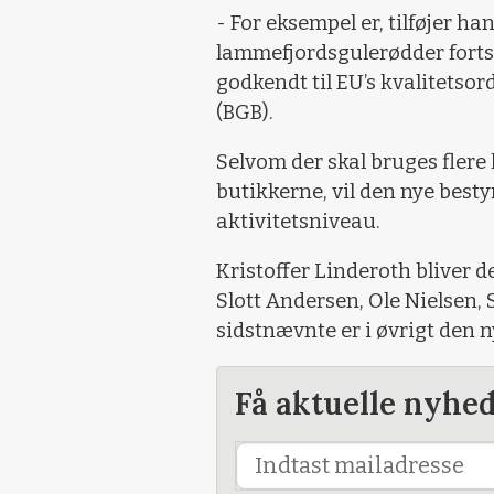
- For eksempel er, tilføjer h
lammefjordsgulerødder fortsa
godkendt til EU’s kvalitetso
(BGB).
Selvom der skal bruges flere 
butikkerne, vil den nye best
aktivitetsniveau.
Kristoffer Linderoth bliver d
Slott Andersen, Ole Nielsen,
sidstnævnte er i øvrigt den n
Få aktuelle nyhe