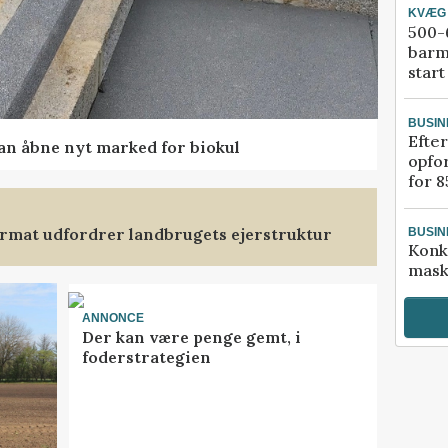
KVÆG
500-6
barm
start
BUSIN
Efter
kan åbne nyt marked for biokul
opfo
for 8
format udfordrer landbrugets ejerstruktur
BUSIN
Konk
mask
ANNONCE
Der kan være penge gemt, i
foderstrategien