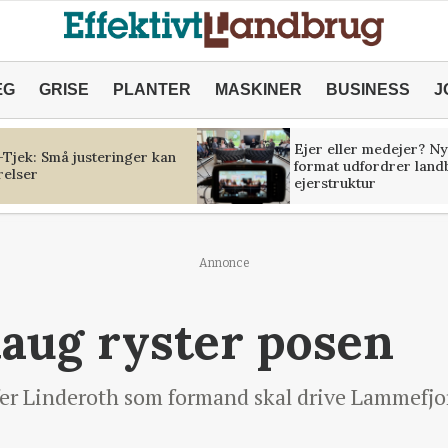
ÆG
GRISE
PLANTER
MASKINER
BUSINESS
J
Ejer eller medejer? Ny
Tjek: Små justeringer kan
format udfordrer land
relser
ejerstruktur
Annonce
aug ryster posen
fer Linderoth som formand skal drive Lammefj