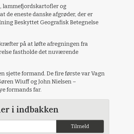
an, lammefjordskartofler og
t de eneste danske afgrøder, der er
rdning Beskyttet Geografisk Betegnelse
kræfter på at løfte afregningen fra
yrelse fastholde det nuværende
en sjette formand. De fire første var Vagn
 Søren Wiuff og John Nielsen –
ye formands far.
der i indbakken
Tilmeld