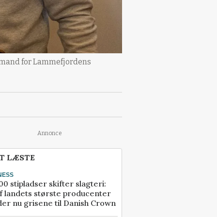
 formand for Lammefjordens
Annonce
T LÆSTE
NESS
00 stipladser skifter slagteri:
f landets største producenter
er nu grisene til Danish Crown