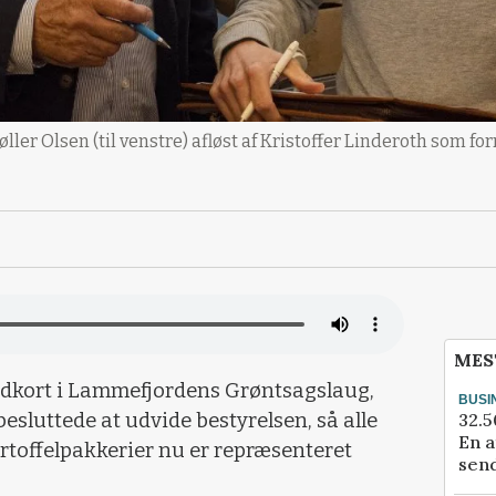
øller Olsen (til venstre) afløst af Kristoffer Linderoth som
MES
oldkort i Lammefjordens Grøntsagslaug,
BUSI
32.5
esluttede at udvide bestyrelsen, så alle
En a
rtoffelpakkerier nu er repræsenteret
send