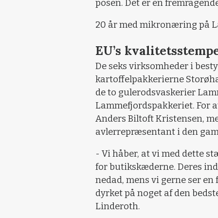
posen. Det er en fremragende
20 år med mikronæring på 
EU’s kvalitetsstemp
De seks virksomheder i besty
kartoffelpakkerierne Storøha
de to gulerodsvaskerier Lam
Lammefjordspakkeriet. For av
Anders Biltoft Kristensen, m
avlerrepræsentant i den gaml
- Vi håber, at vi med dette s
for butikskæderne. Deres ind
nedad, mens vi gerne ser en f
dyrket på noget af den bedst
Linderoth.