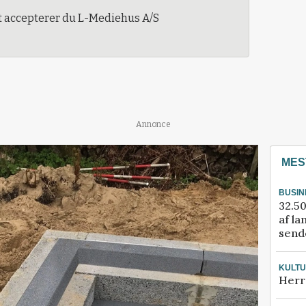
t accepterer du L-Mediehus A/S
Annonce
MES
BUSIN
32.50
af la
sende
KULT
Herr