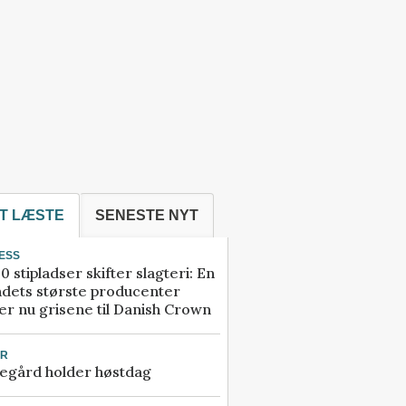
T LÆSTE
SENESTE NYT
ESS
0 stipladser skifter slagteri: En
ndets største producenter
r nu grisene til Danish Crown
UR
egård holder høstdag