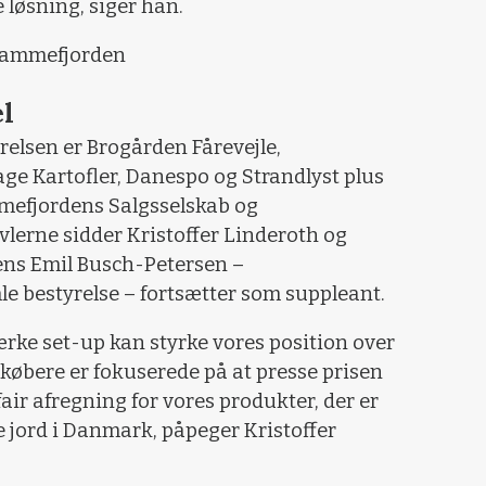
 løsning, siger han.
Lammefjorden
el
relsen er Brogården Fårevejle,
ge Kartofler, Danespo og Strandlyst plus
mefjordens Salgsselskab og
lerne sidder Kristoffer Linderoth og
ens Emil Busch-Petersen –
e bestyrelse – fortsætter som suppleant.
tærke set-up kan styrke vores position over
købere er fokuserede på at presse prisen
air afregning for vores produkter, der er
e jord i Danmark, påpeger Kristoffer