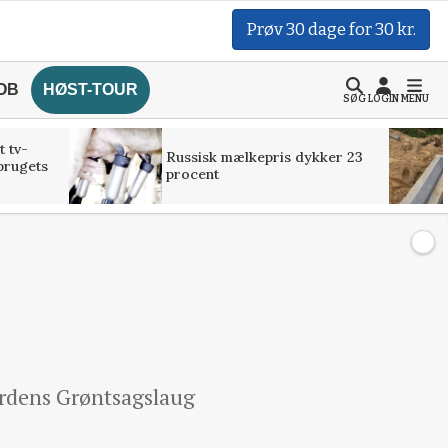
Prøv 30 dage for 30 kr.
OB
HØST-TOUR
SØG
LOGIN
MENU
t tv-
Russisk mælkepris dykker 23
brugets
procent
ordens Grøntsagslaug