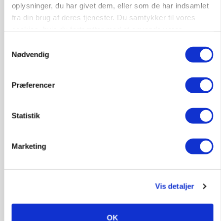
oplysninger, du har givet dem, eller som de har indsamlet
9681, Ranum
03. aug.
fra din brug af deres tjenester. Du samtykker til vores
cookies, hvis du fortsætter med at anvende vores
hjemmeside.
Samtykkevalg
Kalvepasser til ejendom i udvikling søges
Nødvendig
Kalve
Præferencer
6392, Bolderslev
03. aug.
Statistik
Leder til klimastald
Marketing
Klimastald
Vis detaljer
9670, Løgstør
03. aug.
OK