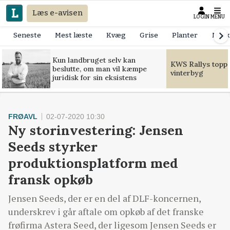
Læs e-avisen
LOGIN
MENU
Seneste
Mest læste
Kvæg
Grise
Planter
Mask
Kun landbruget selv kan
KWS Rallys toppe
beslutte, om man vil kæmpe
vinterbyg
juridisk for sin eksistens
FRØAVL
02-07-2020 10:30
Ny storinvestering: Jensen
Seeds styrker
produktionsplatform med
fransk opkøb
Jensen Seeds, der er en del af DLF-koncernen,
underskrev i går aftale om opkøb af det franske
frøfirma Astera Seed, der ligesom Jensen Seeds er