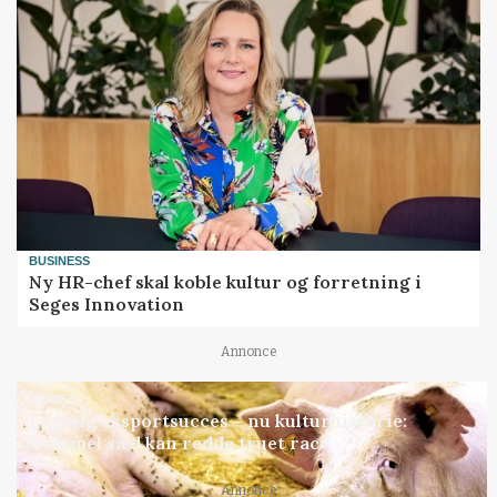
BUSINESS
Ny HR-chef skal koble kultur og forretning i
Seges Innovation
Annonce
GRISE
Engang eksportsucces – nu kulturhistorie:
Gammel sæd kan redde truet race
Annonce