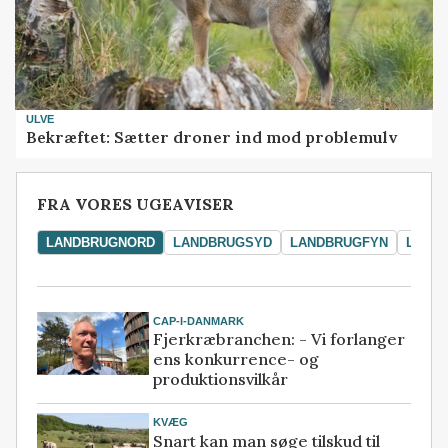
ULVE
Bekræftet: Sætter droner ind mod problemulv
FRA VORES UGEAVISER
LANDBRUGNORD
LANDBRUGSYD
LANDBRUGFYN
LAND
CAP-I-DANMARK
Fjerkræbranchen: - Vi forlanger
ens konkurrence- og
produktionsvilkår
KVÆG
Snart kan man søge tilskud til