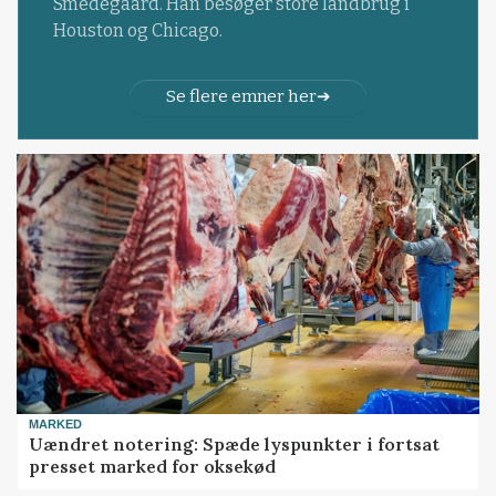
Smedegaard. Han besøger store landbrug i
Houston og Chicago.
Se flere emner her
MARKED
Uændret notering: Spæde lyspunkter i fortsat
presset marked for oksekød