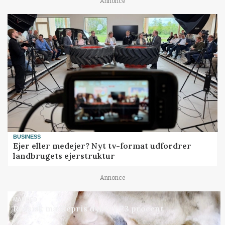
Annonce
BUSINESS
Ejer eller medejer? Nyt tv-format udfordrer
landbrugets ejerstruktur
Annonce
MARKED
Russisk mælkepris dykker 23 procent