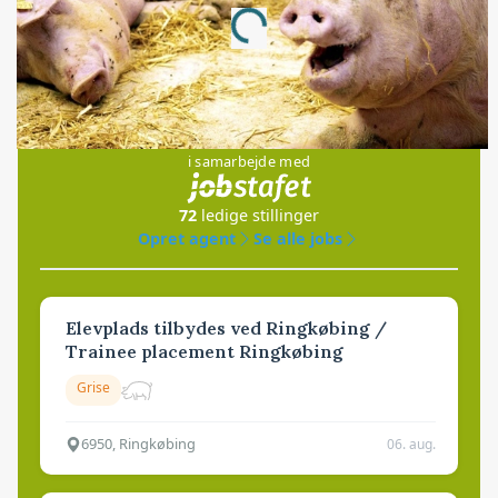
Loading...
Jobs
i samarbejde med
72
ledige stillinger
Opret agent
Se alle jobs
Elevplads tilbydes ved Ringkøbing /
Trainee placement Ringkøbing
Grise
6950, Ringkøbing
06. aug.