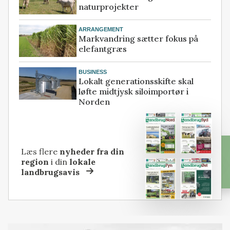
naturprojekter
ARRANGEMENT
Markvandring sætter fokus på
elefantgræs
BUSINESS
Lokalt generationsskifte skal
løfte midtjysk siloimportør i
Norden
Læs flere
nyheder fra din
region
i din
lokale
landbrugsavis