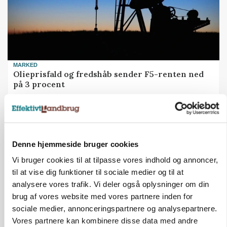
MARKED
Olieprisfald og fredshåb sender F5-renten ned
på 3 procent
Annonce
KULTUR
Tæller Aabybro Mejeri og Axel Månsson: 21
Denne hjemmeside bruger cookies
fødevareproducenter indstillet til pris
Vi bruger cookies til at tilpasse vores indhold og annoncer,
Annonce
til at vise dig funktioner til sociale medier og til at
Loading...
analysere vores trafik. Vi deler også oplysninger om din
brug af vores website med vores partnere inden for
sociale medier, annonceringspartnere og analysepartnere.
Vores partnere kan kombinere disse data med andre