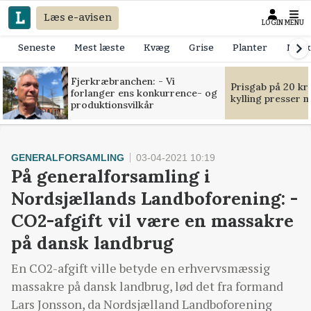
Læs e-avisen
LOGIN
MENU
Seneste
Mest læste
Kvæg
Grise
Planter
Mask
Fjerkræbranchen: - Vi
Prisgab på 20 kr
forlanger ens konkurrence- og
kylling presser 
produktionsvilkår
GENERALFORSAMLING
03-04-2021 10:19
På generalforsamling i
Nordsjællands Landboforening: -
CO2-afgift vil være en massakre
på dansk landbrug
En CO2-afgift ville betyde en erhvervsmæssig
massakre på dansk landbrug, lød det fra formand
Lars Jonsson, da Nordsjælland Landboforening