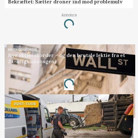
Bekræftet: Sætter droner ind mod problemulv
Annonce
Loading...
MARKEDSFOKUS
Nye aktierekorder – og den brutale lektie fra et
24-årigt finansgeni
Annonce
Loading...
HØST-TOUR