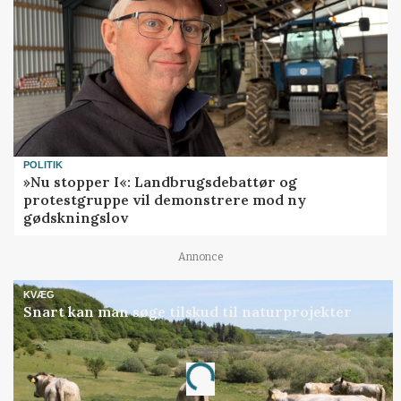
POLITIK
»Nu stopper I«: Landbrugsdebattør og
protestgruppe vil demonstrere mod ny
gødskningslov
Annonce
KVÆG
Snart kan man søge tilskud til naturprojekter
Annonce
Loading...