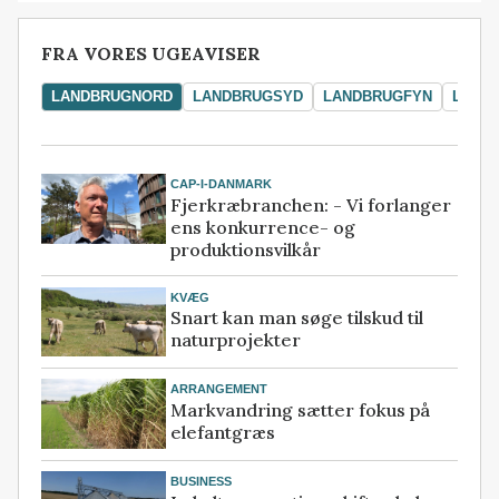
FRA VORES UGEAVISER
LANDBRUGNORD
LANDBRUGSYD
LANDBRUGFYN
LAND
CAP-I-DANMARK
Fjerkræbranchen: - Vi forlanger
ens konkurrence- og
produktionsvilkår
KVÆG
Snart kan man søge tilskud til
naturprojekter
ARRANGEMENT
Markvandring sætter fokus på
elefantgræs
BUSINESS