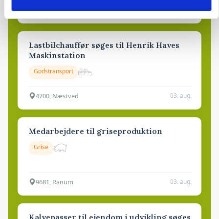
4690, Haslev
06. aug.
NY
Lastbilchauffør søges til Henrik Haves
Maskinstation
Godstransport
4700, Næstved
03. aug.
Medarbejdere til griseproduktion
Grise
9681, Ranum
03. aug.
Kalvepasser til ejendom i udvikling søges