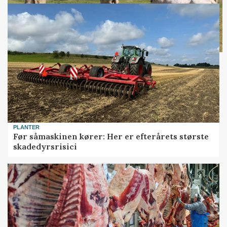
PLANTER
Før såmaskinen kører: Her er efterårets største
skadedyrsrisici