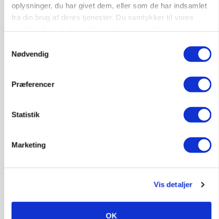
Jobs
oplysninger, du har givet dem, eller som de har indsamlet
fra din brug af deres tjenester. Du samtykker til vores
i samarbejde med
cookies, hvis du fortsætter med at anvende vores
hjemmeside.
77
ledige stillinger
Samtykkevalg
Opret agent
Se alle jobs
Nødvendig
Præferencer
Elevplads tilbydes ved Ringkøbing /
Trainee placement Ringkøbing
Statistik
Grise
6950, Ringkøbing
06. aug.
NY
Marketing
Rørlægger / håndmand søges til
Vis detaljer
dræn/entreprenørarbejde.
Anlæg
Kloak
OK