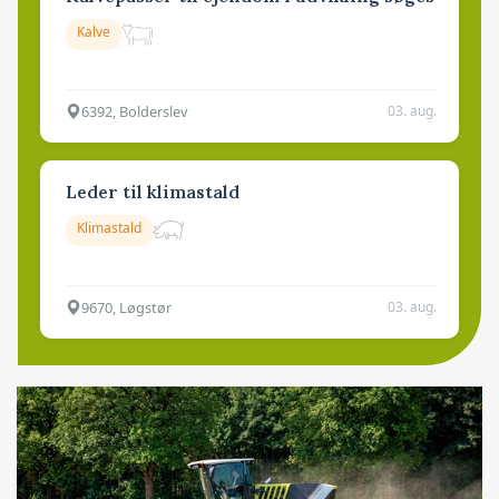
Kalve
6392, Bolderslev
03. aug.
Leder til klimastald
Klimastald
9670, Løgstør
03. aug.