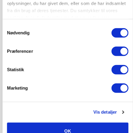
oplysninger, du har givet dem, eller som de har indsamlet
Godstransport
fra din brug af deres tjenester. Du samtykker til vores
cookies, hvis du fortsætter med at anvende vores
4700, Næstved
03. aug.
hjemmeside.
Samtykkevalg
Nødvendig
Medarbejdere til griseproduktion
Præferencer
Grise
Statistik
9681, Ranum
03. aug.
Marketing
Kalvepasser til ejendom i udvikling søges
Kalve
Vis detaljer
6392, Bolderslev
03. aug.
OK