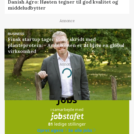
Danish Agro: Høsten tegner til god kvalitet og
middeludbytter
Annonce
BUSINESS
Finsk startup tager store skridt med
planteprotein: - Ambitionen er at blive en global
virksomhed
Annonce
Loading...
Jobs
i samarbejde med
81
ledige stillinger
Opret agent
Se alle jobs