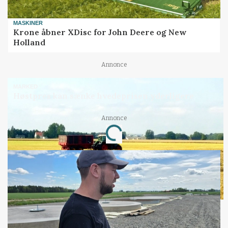
MASKINER
Krone åbner XDisc for John Deere og New
Holland
Annonce
MARKED
Høstpres kan sænke hvedeprisen yderligere
Annonce
Loading...