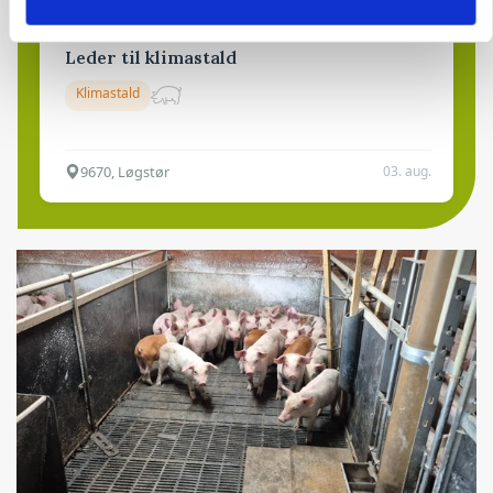
Leder til klimastald
Klimastald
9670, Løgstør
03. aug.