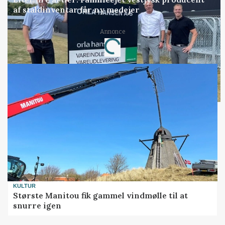
af staldinventar får ny medejer
Annonce
Loading...
KULTUR
Største Manitou fik gammel vindmølle til at
snurre igen