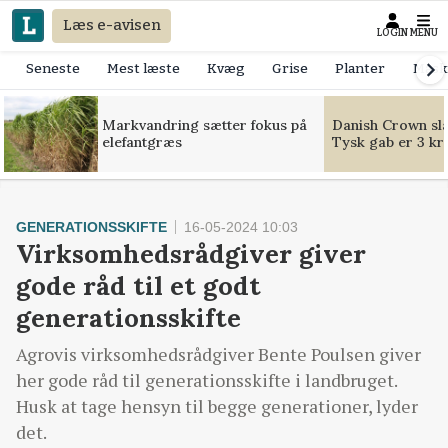
Læs e-avisen
LOGIN
MENU
Seneste
Mest læste
Kvæg
Grise
Planter
Mask
Markvandring sætter fokus på
Danish Crown slår
elefantgræs
Tysk gab er 3 kr
GENERATIONSSKIFTE
16-05-2024 10:03
Virksomhedsrådgiver giver
gode råd til et godt
generationsskifte
Agrovis virksomhedsrådgiver Bente Poulsen giver
her gode råd til generationsskifte i landbruget.
Husk at tage hensyn til begge generationer, lyder
det.