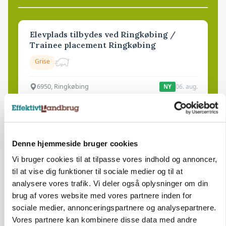
Elevplads tilbydes ved Ringkøbing /
Trainee placement Ringkøbing
Grise
6950, Ringkøbing
06. aug.
NY
Rørlægger / håndmand søges til
dræn/entreprenørarbejde.
Denne hjemmeside bruger cookies
Anlæg
Kloak
Vi bruger cookies til at tilpasse vores indhold og annoncer,
til at vise dig funktioner til sociale medier og til at
4690, Haslev
06. aug.
NY
analysere vores trafik. Vi deler også oplysninger om din
brug af vores website med vores partnere inden for
sociale medier, annonceringspartnere og analysepartnere.
Lastbilchauffør søges til Henrik Haves
Vores partnere kan kombinere disse data med andre
Maskinstation