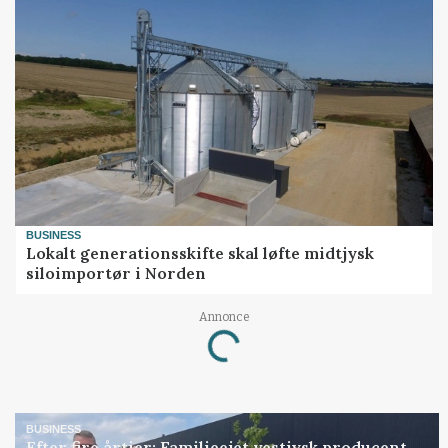
BUSINESS
Lokalt generationsskifte skal løfte midtjysk
siloimportør i Norden
Annonce
Loading...
BUSINESS
Efter fire årtier: Familieejet vestjysk producent