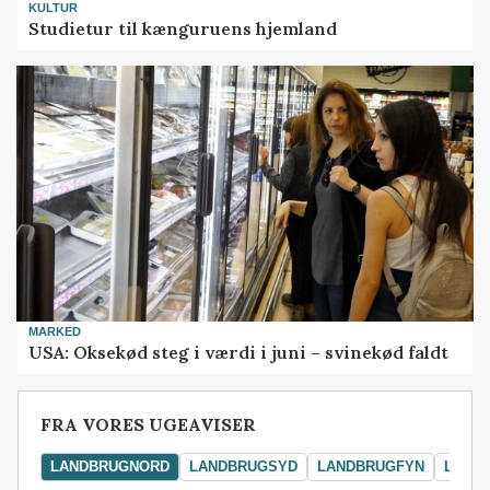
KULTUR
Studietur til kænguruens hjemland
MARKED
USA: Oksekød steg i værdi i juni – svinekød faldt
FRA VORES UGEAVISER
LANDBRUGNORD
LANDBRUGSYD
LANDBRUGFYN
LAND