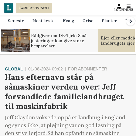
Læs e-avisen
LOGIN
MENU
Seneste
Mest læste
Kvæg
Grise
Planter
Mask
Rådgiver om DB-Tjek: Små
Ejer eller medej
justeringer kan give store
landbrugets ejer
besparelser
GLOBAL
01-08-2024 09:02
FOR ABONNENTER
Hans efternavn står på
såmaskiner verden over: Jeff
forvandlede familielandbruget
til maskinfabrik
Jeff Claydon voksede op på et landbrug i England
og synes ikke, at pløjning var en god løsning på
den stive lerjord. Så han opfandt en såmaskine