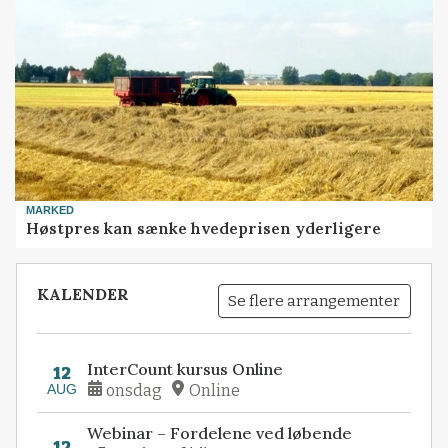
MARKED
Høstpres kan sænke hvedeprisen yderligere
KALENDER
Se flere arrangementer
InterCount kursus Online
12
AUG
onsdag
Online
Webinar – Fordelene ved løbende
12