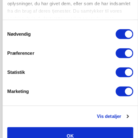
oplysninger, du har givet dem, eller som de har indsamlet
Annonce
fra din brug af deres tjenester. Du samtykker til vores
cookies, hvis du fortsætter med at anvende vores
PLANTER
Før såmaskinen kører: Her er efterårets største
hjemmeside.
Samtykkevalg
skadedyrsrisici
Nødvendig
Loading...
Annonce
Præferencer
Statistik
Marketing
Vis detaljer
OK