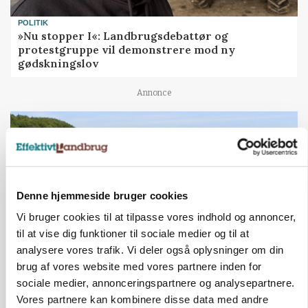
POLITIK
»Nu stopper I«: Landbrugsdebattør og
protestgruppe vil demonstrere mod ny
gødskningslov
Annonce
Denne hjemmeside bruger cookies
Vi bruger cookies til at tilpasse vores indhold og annoncer,
til at vise dig funktioner til sociale medier og til at
analysere vores trafik. Vi deler også oplysninger om din
brug af vores website med vores partnere inden for
KVÆG
sociale medier, annonceringspartnere og analysepartnere.
Snart kan man søge tilskud til naturprojekter
Vores partnere kan kombinere disse data med andre