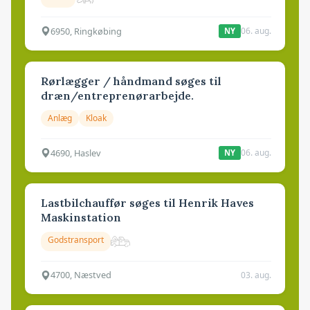
6950, Ringkøbing
06. aug.
NY
Rørlægger / håndmand søges til
dræn/entreprenørarbejde.
Anlæg
Kloak
4690, Haslev
06. aug.
NY
Lastbilchauffør søges til Henrik Haves
Maskinstation
Godstransport
4700, Næstved
03. aug.