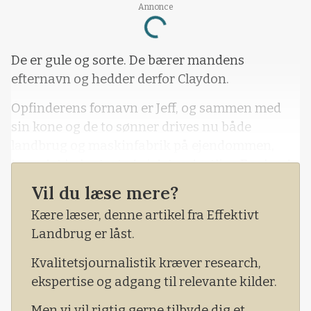
Annonce
Loading...
De er gule og sorte. De bærer mandens
efternavn og hedder derfor Claydon.
Opfinderens fornavn er Jeff, og sammen med
sin kone og de to sønner drives nu både
landbrug og maskinfabrik på ejendommen,
hvor det hele startede i det sydøstlige England.
Vil du læse mere?
- Familien kom hertil for 65 år siden, da jeg var
fem år, fortæller Jeff Claydon ved et besøg med
Kære læser, denne artikel fra Effektivt
en lille gruppe landmænd på studietur med
Landbrug er låst.
Effektivt Landbrug, FRDK og Rejs-og-oplev.
Kvalitetsjournalistik kræver research,
ekspertise og adgang til relevante kilder.
Men vi vil rigtig gerne tilbyde dig et