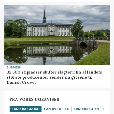
BUSINESS
32.500 stipladser skifter slagteri: En af landets
største producenter sender nu grisene til
Danish Crown
FRA VORES UGEAVISER
LANDBRUGNORD
LANDBRUGSYD
LANDBRUGFYN
LAND