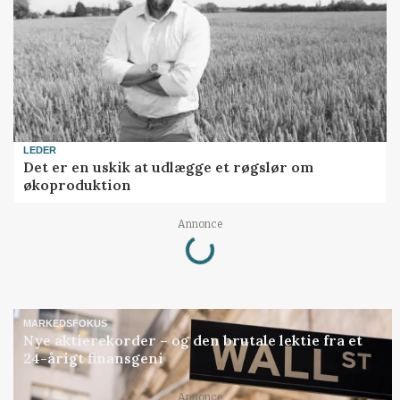
LEDER
Det er en uskik at udlægge et røgslør om
økoproduktion
Loading...
Annonce
MARKEDSFOKUS
Nye aktierekorder – og den brutale lektie fra et
24-årigt finansgeni
Annonce