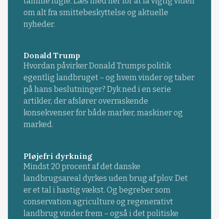
tamme fugle. Læs med her for at få vigtig viden
om alt fra smittebeskyttelse og aktuelle
nyheder.
Donald Trump
Hvordan påvirker Donald Trumps politik
egentlig landbruget – og hvem vinder og taber
på hans beslutninger? Dyk ned i en serie
artikler, der afslører overraskende
konsekvenser for både marker, maskiner og
marked.
Pløjefri dyrkning
Mindst 20 procent af det danske
landbrugsareal dyrkes uden brug af plov. Det
er et tal i hastig vækst. Og begreber som
conservation agriculture og regenerativt
landbrug vinder frem – også i det politiske