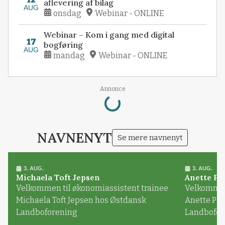
aflevering af bilag
AUG
onsdag
Webinar - ONLINE
Webinar – Kom i gang med digital
17
bogføring
AUG
mandag
Webinar - ONLINE
Loading...
Annonce
NAVNENYT
Se mere navnenyt
3. AUG.
3. AUG.
Michaela Toft Jepsen
Anette Pl
Velkommen til økonomiassistent trainee
Velkommen 
Michaela Toft Jepsen hos Østdansk
Anette Pl
Landboforening
Landbofor