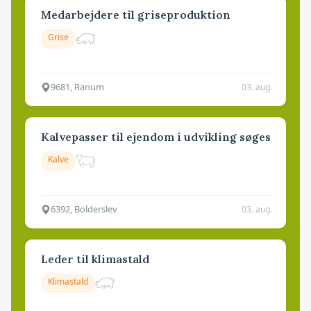
Medarbejdere til griseproduktion
Grise
9681, Ranum
03. aug.
Kalvepasser til ejendom i udvikling søges
Kalve
6392, Bolderslev
03. aug.
Leder til klimastald
Klimastald