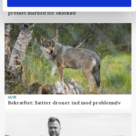
MARKED
Uændret notering: Spæde lyspunkter i fortsat
presset marked for oksekød
ULVE
Bekræftet: Sætter droner ind mod problemulv