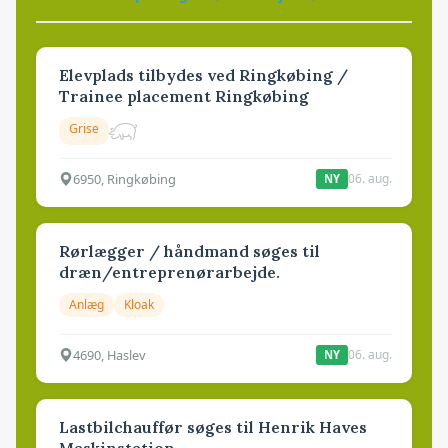
Elevplads tilbydes ved Ringkøbing /
Trainee placement Ringkøbing
Grise
6950, Ringkøbing
06. aug.
NY
Rørlægger / håndmand søges til
dræn/entreprenørarbejde.
Anlæg
Kloak
4690, Haslev
06. aug.
NY
Lastbilchauffør søges til Henrik Haves