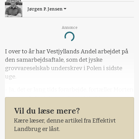
Jørgen P. Jensen
Annonce
Loading...
I over to år har Vestjyllands Andel arbejdet på
den samarbejdsaftale, som det jyske
grovvareselskab underskrev i Polen i sidste
uge.
- Ja, det er lang tids forarbejde, fortæller Morten
Gregaard, der i dag er eksportchef hos
Vestjyllands Andel (VA), men er tidligere
Vil du læse mere?
medejer af foderfirmaet Danvit, der startede i
Kære læser, denne artikel fra Effektivt
2010.
Landbrug er låst.
Det var egentlig Danvit, der tog kontakt til den