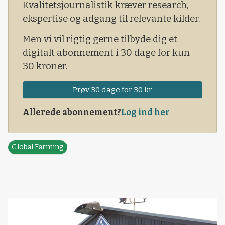
Kvalitetsjournalistik kræver research,
danske ambassade i Polen og udtrykte
ekspertise og adgang til relevante kilder.
interesse for at finde et samarbejde med en
polsk virksomhed.
Men vi vil rigtig gerne tilbyde dig et
digitalt abonnement i 30 dage for kun
30 kroner.
Prøv 30 dage for 30 kr
Allerede abonnement?
Log ind her
Global Farming