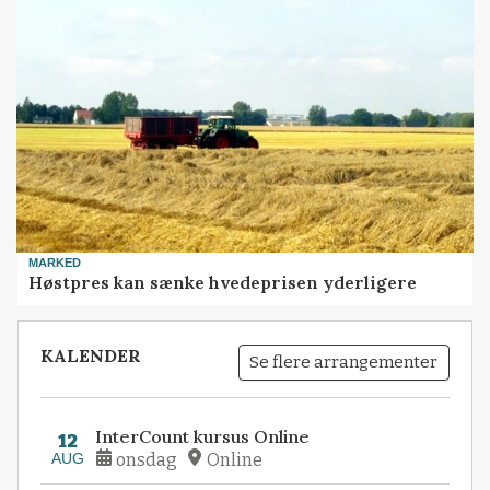
MARKED
Høstpres kan sænke hvedeprisen yderligere
KALENDER
Se flere arrangementer
InterCount kursus Online
12
AUG
onsdag
Online