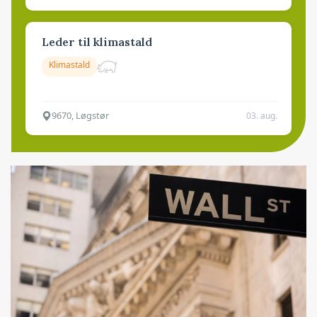
Leder til klimastald
Klimastald
9670, Løgstør
03. aug.