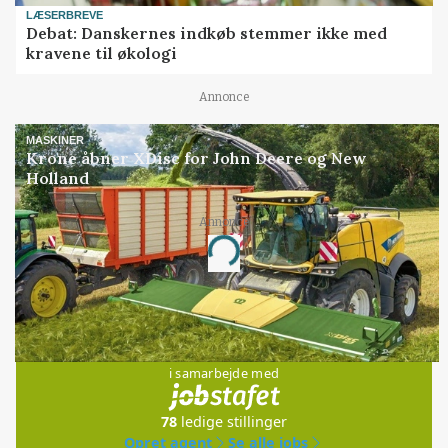
LÆSERBREVE
Debat: Danskernes indkøb stemmer ikke med
kravene til økologi
Annonce
MASKINER
Krone åbner XDisc for John Deere og New
Holland
Annonce
Loading...
Jobs
i samarbejde med
78
ledige stillinger
Opret agent
Se alle jobs