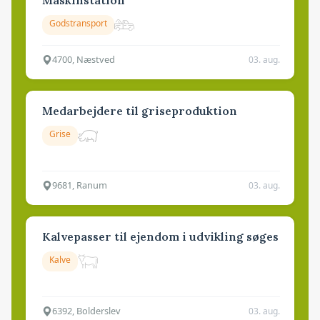
Maskinstation
Godstransport
4700, Næstved
03. aug.
Medarbejdere til griseproduktion
Grise
9681, Ranum
03. aug.
Kalvepasser til ejendom i udvikling søges
Kalve
6392, Bolderslev
03. aug.