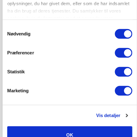
oplysninger, du har givet dem, eller som de har indsamlet
fra din brug af deres tjenester. Du samtykker til vores
cookies, hvis du fortsætter med at anvende vores
BUSINESS
hjemmeside.
Fra mark til mur: Byggeriet kan åbne nyt
Samtykkevalg
marked for biokul
Nødvendig
Annonce
Præferencer
POLITIK
»Nu stopper I«: Landbrugsdebattør og
Statistik
protestgruppe vil demonstrere mod ny
gødskningslov
Loading...
Marketing
Annonce
Vis detaljer
OK