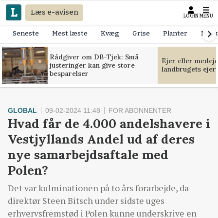
Læs e-avisen
LOGIN
MENU
Seneste
Mest læste
Kvæg
Grise
Planter
Mask
Rådgiver om DB-Tjek: Små
Ejer eller medej
justeringer kan give store
landbrugets ejer
besparelser
GLOBAL
09-02-2024 11:48
FOR ABONNENTER
Hvad får de 4.000 andelshavere i
Vestjyllands Andel ud af deres
nye samarbejdsaftale med
Polen?
Det var kulminationen på to års forarbejde, da
direktør Steen Bitsch under sidste uges
erhvervsfremstød i Polen kunne underskrive en