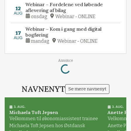
Webinar – Fordelene ved løbende
12
aflevering af bilag
AUG
onsdag
Webinar - ONLINE
Webinar – Kom i gang med digital
17
bogføring
AUG
mandag
Webinar - ONLINE
Loading...
Annonce
NAVNENYT
Se mere navnenyt
3. AUG.
3. AUG.
Michaela Toft Jepsen
Anette Pl
Velkommen til økonomiassistent trainee
Velkommen 
Michaela Toft Jepsen hos Østdansk
Anette Pl