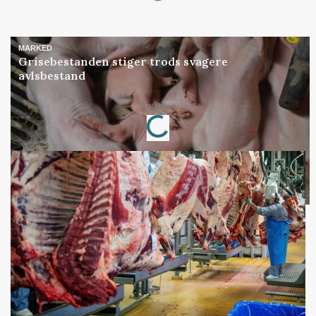
MARKED
Grisebestanden stiger trods svagere
avlsbestand
Loading...
Annonce