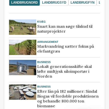
LANDBRUGNORD
LANDBRUGSYD
LANDBRUGFYN
LAND
KVÆG
Snart kan man søge tilskud til
naturprojekter
ARRANGEMENT
Markvandring sætter fokus på
elefantgræs
BUSINESS
Lokalt generationsskifte skal
løfte midtjysk siloimportør i
Norden
BUSINESS
Efter lån på 182 millioner: Sindal
Biogas vil fordoble produktionen
og behandle 800.000 ton
biomasse