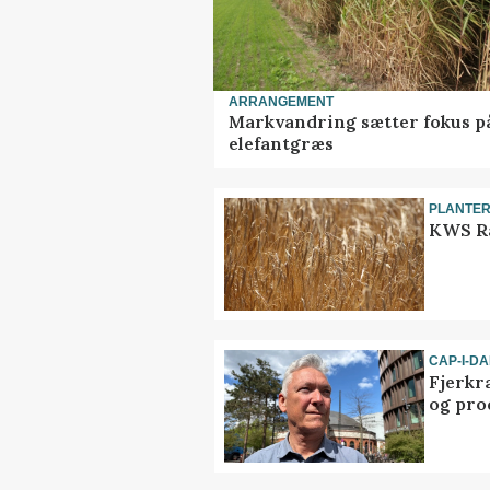
ARRANGEMENT
Markvandring sætter fokus p
elefantgræs
PLANTE
KWS Ra
CAP-I-D
Fjerkr
og pro