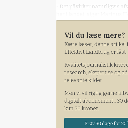
- Det påvirker naturligvis af
her i landet, siger Marinus 
230 hektar specialafgrøder i
Vil du læse mere?
Kære læser, denne artikel 
Effektivt Landbrug er låst.
Kvalitetsjournalistik kræv
research, ekspertise og ad
relevante kilder.
Men vi vil rigtig gerne tilb
digitalt abonnement i 30 d
kun 30 kroner.
Prøv 30 dage for 30 