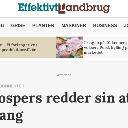
ÆG
GRISE
PLANTER
MASKINER
BUSINESS
J
Prisgab på 20 kroner p
 - Vi forlanger ens
vokser: Polsk kylling 
 produktionsvilkår
markedet
Annonce
ABONNENTER
spers redder sin a
gang