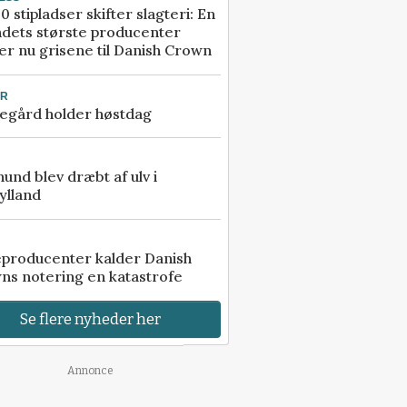
0 stipladser skifter slagteri: En
ndets største producenter
r nu grisene til Danish Crown
UR
egård holder høstdag
 hund blev dræbt af ulv i
ylland
eproducenter kalder Danish
ns notering en katastrofe
Se flere nyheder her
Annonce