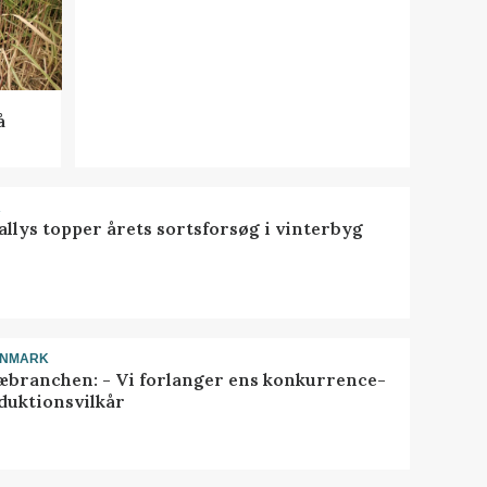
å
R
llys topper årets sortsforsøg i vinterbyg
ANMARK
æbranchen: - Vi forlanger ens konkurrence-
duktionsvilkår