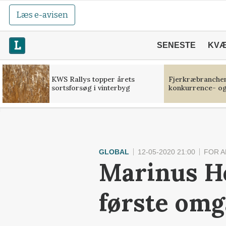
Læs e-avisen
SENESTE
KV
KWS Rallys topper årets
Fjerkræbranchen:
sortsforsøg i vinterbyg
konkurrence- og
GLOBAL
12-05-2020 21:00
FOR 
Marinus Ho
første om