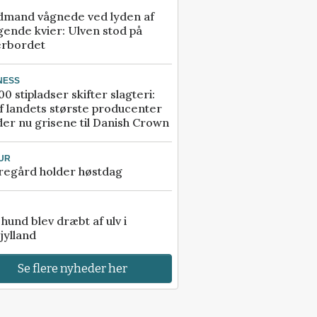
dmand vågnede ved lyden af
gende kvier: Ulven stod på
erbordet
NESS
00 stipladser skifter slagteri:
f landets største producenter
er nu grisene til Danish Crown
UR
regård holder høstdag
e hund blev dræbt af ulv i
jylland
Se flere nyheder her