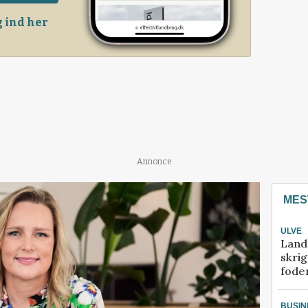
 ind her
Annonce
MES
ULVE
Land
skrig
fode
BUSIN