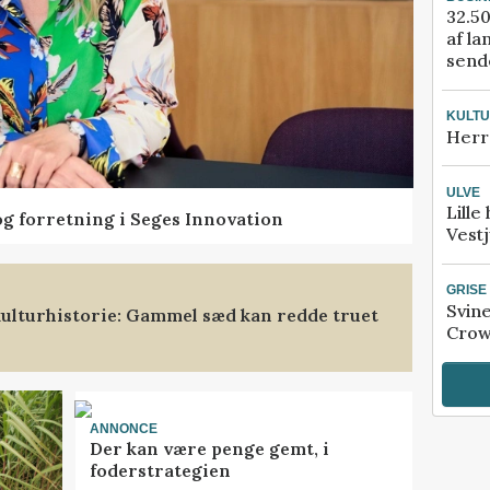
32.50
af la
sende
KULT
Herr
ULVE
Lille
og forretning i Seges Innovation
Vestj
GRISE
Svin
ulturhistorie: Gammel sæd kan redde truet
Crow
ANNONCE
Der kan være penge gemt, i
foderstrategien