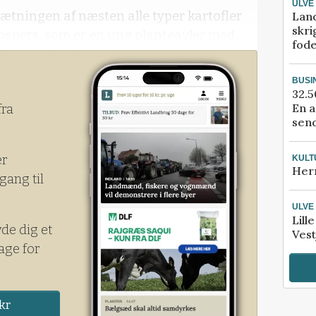
ULVE
sætningen af næsten alle typer kartofler
Lan
skri
Hospers, som er en ung planteavler med
fod
 det nordøstlige Holland.
BUSI
32.5
En a
fra
send
er
KULT
Her
gang til
ULVE
Lill
yde dig et
Vest
age for
kr