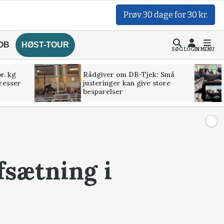
Prøv 30 dage for 30 kr.
OB
HØST-TOUR
SØG
LOGIN
MENU
r. kg
Rådgiver om DB-Tjek: Små
presser
justeringer kan give store
besparelser
fsætning i