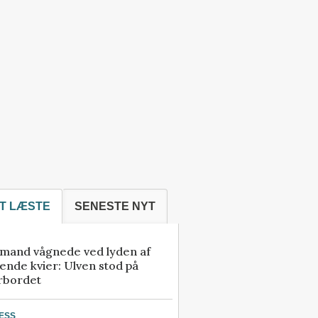
T LÆSTE
SENESTE NYT
mand vågnede ved lyden af
ende kvier: Ulven stod på
rbordet
ESS