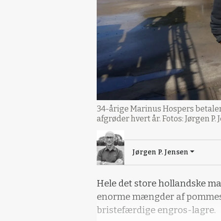
34-årige Marinus Hospers betaler o
afgrøder hvert år. Fotos: Jørgen P.
Jørgen P. Jensen
Hele det store hollandske mar
enorme mængder af pommes fr
bristefærdige engros-lagre.