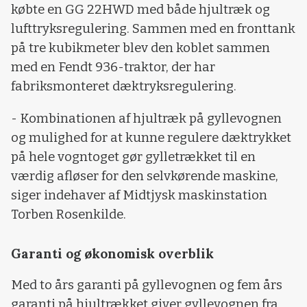
købte en GG 22HWD med både hjultræk og
lufttryksregulering. Sammen med en fronttank
på tre kubikmeter blev den koblet sammen
med en Fendt 936-traktor, der har
fabriksmonteret dæktryksregulering.
- Kombinationen af hjultræk på gyllevognen
og mulighed for at kunne regulere dæktrykket
på hele vogntoget gør gylletrækket til en
værdig afløser for den selvkørende maskine,
siger indehaver af Midtjysk maskinstation
Torben Rosenkilde.
Garanti og økonomisk overblik
Med to års garanti på gyllevognen og fem års
garanti på hjultrækket giver gyllevognen fra