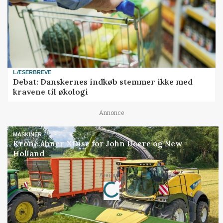
LÆSERBREVE
Debat: Danskernes indkøb stemmer ikke med
kravene til økologi
Annonce
MASKINER
Krone åbner XDisc for John Deere og New
Holland
Loading...
Annonce