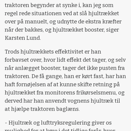
traktoren begynder at synke i, kan jeg som
regel rede situationen ved at slå hjultrækket
over på manuelt, og udnytte de ekstra kræfter
når der bakkes, og hjultrækket booster, siger
Karsten Lund.
Trods hjultrækkets effektivitet er han
forbavset over, hvor lidt effekt det tager, og selv
når anlægget booster, tager det ikke pusten fra
traktoren. De få gange, han er kørt fast, har han
haft fornøjelsen af at kunne skifte retning på
hjultrækket fra monitorens frikørselsmenu, og
derved har han anvendt vognens hjultræk til
at hjælpe traktoren baglæns.
- Hjultræk og lufttryksregulering giver os
mulighed for at køre i det tidlige forår, hvor