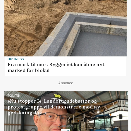
BUSINESS
Fra mark til mur: Byggeriet kan åbne nyt
marked for biokul
Annonce
POLITIK
»Nu stopper I«: Landbrugsdebattør og
protestgruppe vil demonstrere mod ny
gødskningslov
Loading...
Annonce