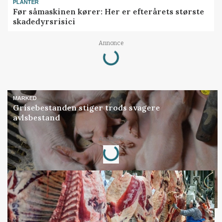
PLANTER
Før såmaskinen kører: Her er efterårets største
skadedyrsrisici
Loading...
Annonce
MARKED
Grisebestanden stiger trods svagere
avlsbestand
Loading...
Annonce