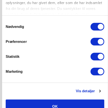
oplysninger, du har givet dem, eller som de har indsamlet
fra din brug af deres tjenester. Du samtykker til vores
4690, Haslev
06. aug.
NY
cookies, hvis du fortsætter med at anvende vores
hjemmeside.
Samtykkevalg
Lastbilchauffør søges til Henrik Haves
Nødvendig
Maskinstation
Godstransport
Præferencer
4700, Næstved
03. aug.
Statistik
Medarbejdere til griseproduktion
Marketing
Grise
Vis detaljer
9681, Ranum
03. aug.
OK