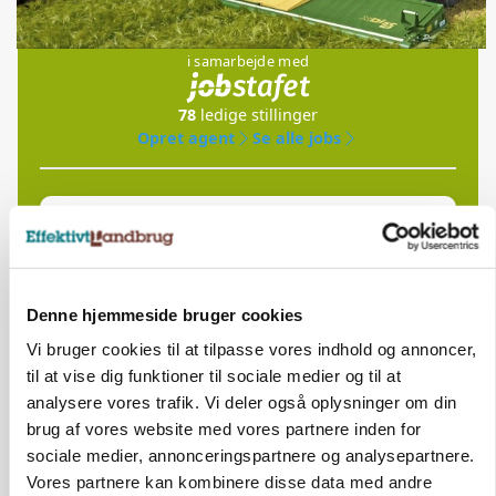
Jobs
i samarbejde med
78
ledige stillinger
Opret agent
Se alle jobs
Elevplads tilbydes ved Ringkøbing /
Trainee placement Ringkøbing
Grise
Denne hjemmeside bruger cookies
6950, Ringkøbing
06. aug.
NY
Vi bruger cookies til at tilpasse vores indhold og annoncer,
til at vise dig funktioner til sociale medier og til at
analysere vores trafik. Vi deler også oplysninger om din
Rørlægger / håndmand søges til
brug af vores website med vores partnere inden for
dræn/entreprenørarbejde.
sociale medier, annonceringspartnere og analysepartnere.
Anlæg
Kloak
Vores partnere kan kombinere disse data med andre