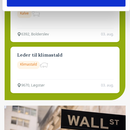
Kalvepasser til ejendom i udvikling søges
Kalve
6392, Bolderslev
03. aug.
Leder til klimastald
Klimastald
9670, Løgstør
03. aug.