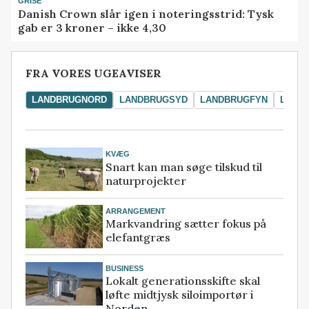
GRISE
Danish Crown slår igen i noteringsstrid: Tysk
gab er 3 kroner – ikke 4,30
FRA VORES UGEAVISER
LANDBRUGNORD
LANDBRUGSYD
LANDBRUGFYN
LAND
KVÆG
Snart kan man søge tilskud til
naturprojekter
ARRANGEMENT
Markvandring sætter fokus på
elefantgræs
BUSINESS
Lokalt generationsskifte skal
løfte midtjysk siloimportør i
Norden