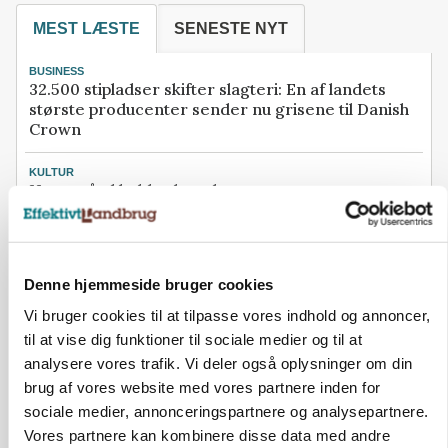
MEST LÆSTE
SENESTE NYT
BUSINESS
32.500 stipladser skifter slagteri: En af landets
største producenter sender nu grisene til Danish
Crown
KULTUR
Herregård holder høstdag
KVÆG
500-600 køer i stort barmarksprojekt: Fra
beskeden start til store drømme
Denne hjemmeside bruger cookies
Vi bruger cookies til at tilpasse vores indhold og annoncer,
BUSINESS
Efter salg af 3.000 søer: Vestfynsk
til at vise dig funktioner til sociale medier og til at
opformeringsprofil afhænder jord for 85 millioner
analysere vores trafik. Vi deler også oplysninger om din
brug af vores website med vores partnere inden for
BUSINESS
sociale medier, annonceringspartnere og analysepartnere.
Konkurs rammer midtjysk maskinhandler efter
navneskifte
Vores partnere kan kombinere disse data med andre