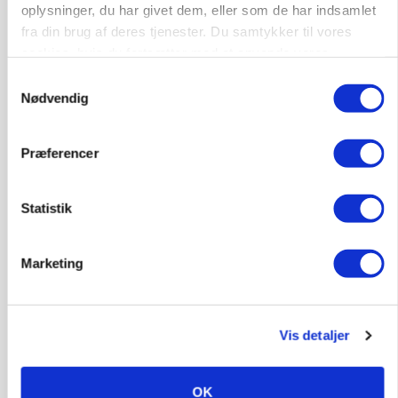
oplysninger, du har givet dem, eller som de har indsamlet
Se flere nyheder her
fra din brug af deres tjenester. Du samtykker til vores
cookies, hvis du fortsætter med at anvende vores
Loading...
hjemmeside.
Annonce
Samtykkevalg
Nødvendig
Præferencer
Statistik
Marketing
Vis detaljer
MASKINER
OK
Forserie til selvkørende skårlægger afprøves i år