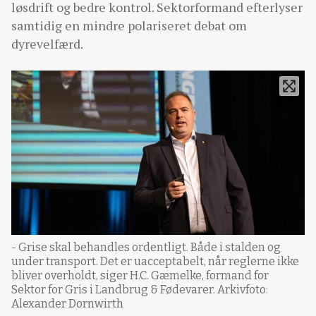
løsdrift og bedre kontrol. Sektorformand efterlyser
samtidig en mindre polariseret debat om
dyrevelfærd.
- Grise skal behandles ordentligt. Både i stalden og
under transport. Det er uacceptabelt, når reglerne ikke
bliver overholdt, siger H.C. Gæmelke, formand for
Sektor for Gris i Landbrug & Fødevarer. Arkivfoto:
Alexander Dornwirth