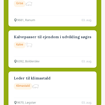
Grise
9681, Ranum
03. aug.
Kalvepasser til ejendom i udvikling søges
Kalve
6392, Bolderslev
03. aug.
Leder til klimastald
Klimastald
9670, Løgstør
03. aug.