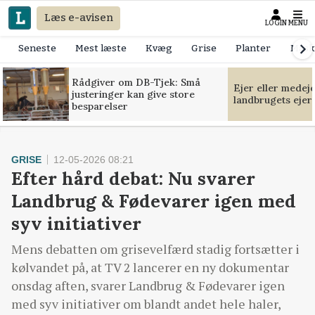
Læs e-avisen
LOGIN
MENU
Seneste
Mest læste
Kvæg
Grise
Planter
Mask
Rådgiver om DB-Tjek: Små
Ejer eller medej
justeringer kan give store
landbrugets ejer
besparelser
GRISE
12-05-2026 08:21
Efter hård debat: Nu svarer
Landbrug & Fødevarer igen med
syv initiativer
Mens debatten om grisevelfærd stadig fortsætter i
kølvandet på, at TV 2 lancerer en ny dokumentar
onsdag aften, svarer Landbrug & Fødevarer igen
med syv initiativer om blandt andet hele haler,