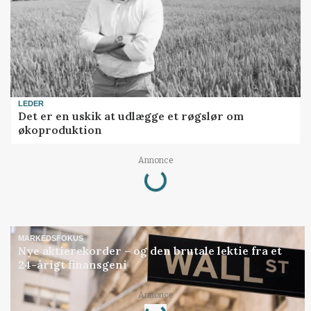
LEDER
Det er en uskik at udlægge et røgslør om
økoproduktion
Annonce
Loading...
MARKEDSFOKUS
Nye aktierekorder – og den brutale lektie fra et
24-årigt finansgeni
Annonce