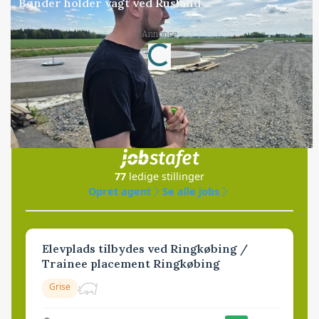
Bønder holder vagt ved Rusland
Loading...
Annonce
Jobs
i samarbejde med
77
ledige stillinger
Opret agent
Se alle jobs
Elevplads tilbydes ved Ringkøbing /
Trainee placement Ringkøbing
Grise