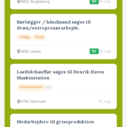
6950, Ringkøbing
06. aug.
NY
Rørlægger / håndmand søges til
dræn/entreprenørarbejde.
Anlæg
Kloak
4690, Haslev
06. aug.
NY
Lastbilchauffør søges til Henrik Haves
Maskinstation
Godstransport
4700, Næstved
03. aug.
Medarbejdere til griseproduktion