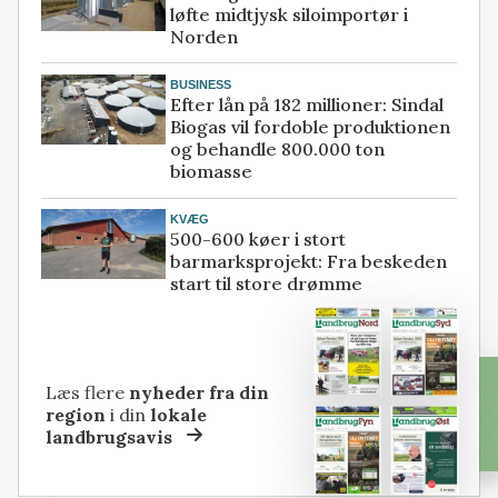
løfte midtjysk siloimportør i
Norden
BUSINESS
Efter lån på 182 millioner: Sindal
Biogas vil fordoble produktionen
og behandle 800.000 ton
biomasse
KVÆG
500-600 køer i stort
barmarksprojekt: Fra beskeden
start til store drømme
Læs flere
nyheder fra din
region
i din
lokale
landbrugsavis