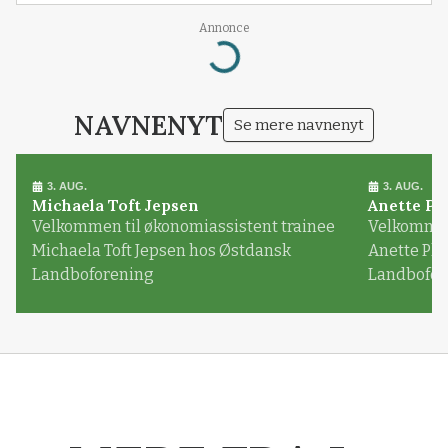
Annonce
Loading...
NAVNENYT
Se mere navnenyt
3. AUG.
3. AUG.
Michaela Toft Jepsen
Anette Pl
Velkommen til økonomiassistent trainee
Velkommen 
Michaela Toft Jepsen hos Østdansk
Anette Pl
Landboforening
Landbofor