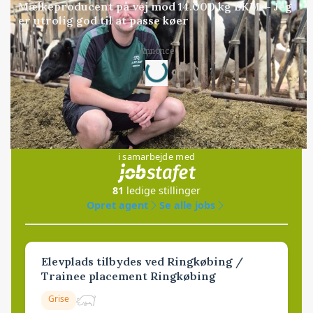
Mælkeproducent på vej mod 14.000 kg EKM: - Jeg
er utrolig god til at passe køer
Loading...
Annonce
Jobs
i samarbejde med
81
ledige stillinger
Opret agent
Se alle jobs
Elevplads tilbydes ved Ringkøbing /
Trainee placement Ringkøbing
Grise