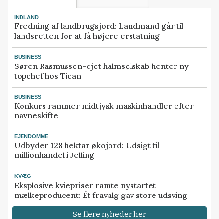
INDLAND
Fredning af landbrugsjord: Landmand går til
landsretten for at få højere erstatning
BUSINESS
Søren Rasmussen-ejet halmselskab henter ny
topchef hos Tican
BUSINESS
Konkurs rammer midtjysk maskinhandler efter
navneskifte
EJENDOMME
Udbyder 128 hektar økojord: Udsigt til
millionhandel i Jelling
KVÆG
Eksplosive kviepriser ramte nystartet
mælkeproducent: Ét fravalg gav store udsving
Se flere nyheder her