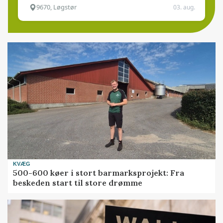
9670, Løgstør
03. aug.
KVÆG
500-600 køer i stort barmarksprojekt: Fra
beskeden start til store drømme