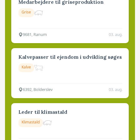
Medarbejdere til griseproduktion
Grise
9681, Ranum
03. aug.
Kalvepasser til ejendom i udvikling søges
Kalve
6392, Bolderslev
03. aug.
Leder til klimastald
Klimastald