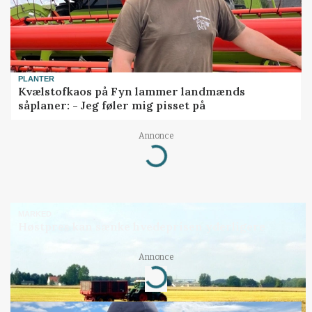
PLANTER
Kvælstofkaos på Fyn lammer landmænds
såplaner: - Jeg føler mig pisset på
Annonce
Loading...
MARKED
Høstpres kan sænke hvedeprisen yderligere
Annonce
Loading...