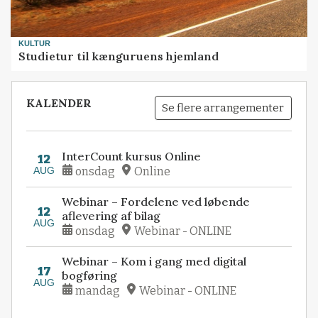
KULTUR
Studietur til kænguruens hjemland
KALENDER
Se flere arrangementer
InterCount kursus Online
12
AUG
onsdag
Online
Webinar – Fordelene ved løbende
12
aflevering af bilag
AUG
onsdag
Webinar - ONLINE
Webinar – Kom i gang med digital
17
bogføring
AUG
mandag
Webinar - ONLINE