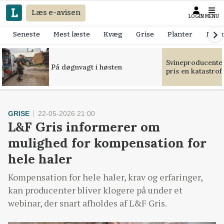
Læs e-avisen
LOGIN
MENU
Seneste
Mest læste
Kvæg
Grise
Planter
Mask
Svineproducente
På døgnvagt i høsten
pris en katastrof
GRISE
22-05-2026 21:00
L&F Gris informerer om
mulighed for kompensation for
hele haler
Kompensation for hele haler, krav og erfaringer,
kan producenter bliver klogere på under et
webinar, der snart afholdes af L&F Gris.