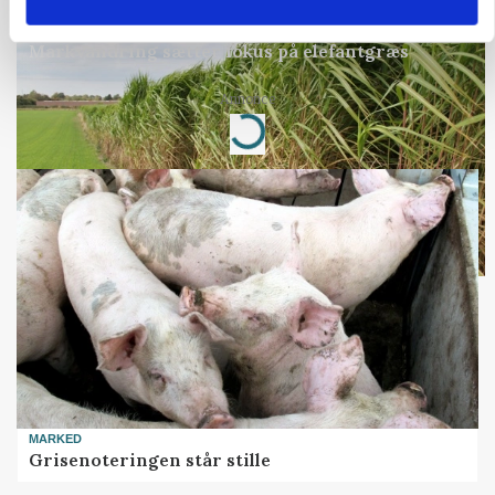
ARRANGEMENT
Markvandring sætter fokus på elefantgræs
Annonce
Loading...
MARKED
Grisenoteringen står stille