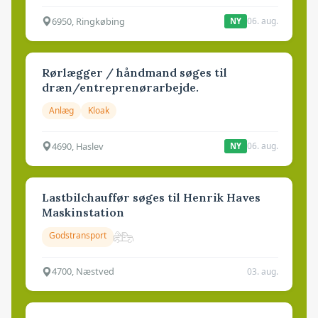
6950, Ringkøbing
06. aug.
NY
Rørlægger / håndmand søges til
dræn/entreprenørarbejde.
Anlæg
Kloak
4690, Haslev
06. aug.
NY
Lastbilchauffør søges til Henrik Haves
Maskinstation
Godstransport
4700, Næstved
03. aug.