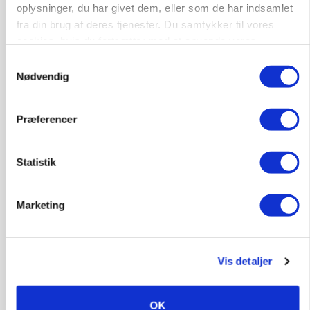
oplysninger, du har givet dem, eller som de har indsamlet
GRISE
Svineproducenter kalder Danish Crowns pris en
fra din brug af deres tjenester. Du samtykker til vores
katastrofe
cookies, hvis du fortsætter med at anvende vores
hjemmeside.
Samtykkevalg
Annonce
Nødvendig
Præferencer
Statistik
Marketing
MASKINER
Vis detaljer
Forserie til selvkørende skårlægger afprøves i år
Annonce
OK