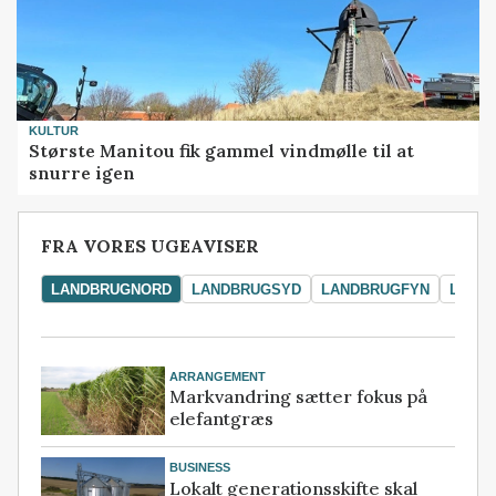
KULTUR
Største Manitou fik gammel vindmølle til at
snurre igen
FRA VORES UGEAVISER
LANDBRUGNORD
LANDBRUGSYD
LANDBRUGFYN
LAND
ARRANGEMENT
Markvandring sætter fokus på
elefantgræs
BUSINESS
Lokalt generationsskifte skal