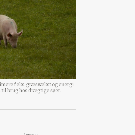
imere f.eks. græsvækst og energi-
til brug hos drægtige søer.
Annonce