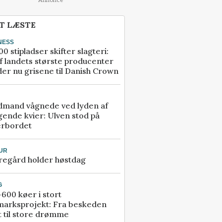
T LÆSTE
NESS
00 stipladser skifter slagteri:
f landets største producenter
er nu grisene til Danish Crown
dmand vågnede ved lyden af
gende kvier: Ulven stod på
erbordet
UR
regård holder høstdag
G
600 køer i stort
marksprojekt: Fra beskeden
t til store drømme