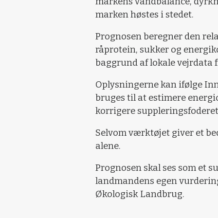
markens vandbalance, dyrkni
marken høstes i stedet.
Prognosen beregner den rela
råprotein, sukker og energi
baggrund af lokale vejrdata 
Oplysningerne kan ifølge In
bruges til at estimere ener
korrigere suppleringsfoderet
Selvom værktøjet giver et be
alene.
Prognosen skal ses som et su
landmandens egen vurdering
Økologisk Landbrug.