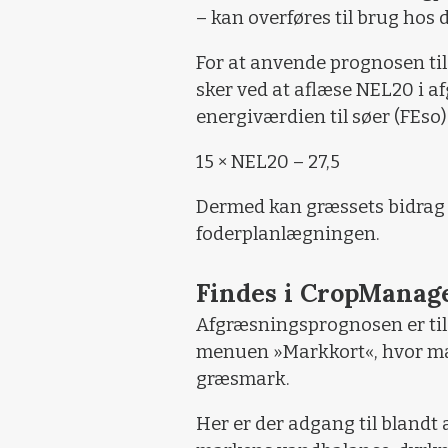
– kan overføres til brug hos 
For at anvende prognosen ti
sker ved at aflæse NEL20 i 
energiværdien til søer (FEso)
15 × NEL20 – 27,5
Dermed kan græssets bidrag 
foderplanlægningen.
Findes i CropManag
Afgræsningsprognosen er til
menuen »Markkort«, hvor man
græsmark.
Her er der adgang til bland