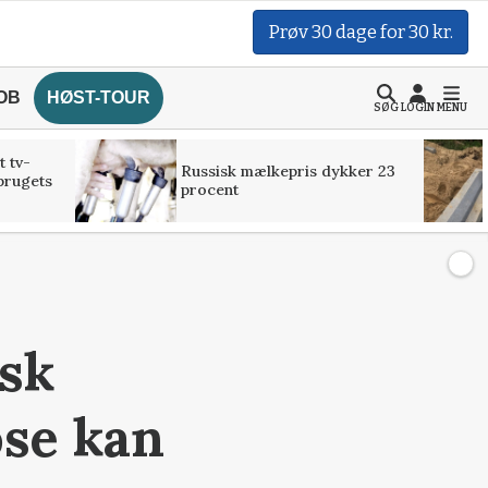
Prøv 30 dage for 30 kr.
OB
HØST-TOUR
SØG
LOGIN
MENU
t tv-
Russisk mælkepris dykker 23
brugets
procent
isk
se kan