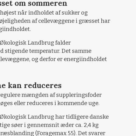
æsset om sommeren
 højest når indholdet af sukker og
døjeligheden af cellevæggene i græsset har
giindholdet.
 Økologisk Landbrug falder
ed stigende temperatur. Det samme
llevæggene, og derfor er energiindholdet
e kan reduceres
 regulere mængden af suppleringsfoder
øges eller reduceres i kommende uge.
 Økologisk Landbrug har tidligere danske
tige søer i gennemsnit æder ca. 2,4 kg
græsblanding (Foragemax 55). Det svarer