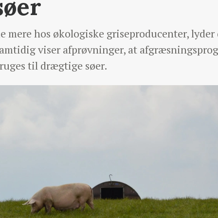
søer
mere hos økologiske griseproducenter, lyder 
amtidig viser afprøvninger, at afgræsningspro
ruges til drægtige søer.