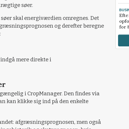
drægtige søer.
BUSI
Efte
l søer skal energiværdien omregnes. Det
opfo
afgræsningsprognosen og derefter beregne
for 
:
indgå mere direkte i
er
gængelig i CropManager. Den findes via
 kan klikke sig ind på den enkelte
t andet: afgræsningsprognosen, men også