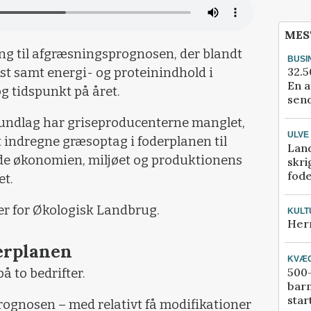
MES
g til afgræsningsprognosen, der blandt
BUSI
32.5
t samt energi- og proteinindhold i
En a
g tidspunkt på året.
send
rundlag har griseproducenterne manglet,
ULVE
at indregne græsoptag i foderplanen til
Lan
åde økonomien, miljøet og produktionens
skri
fod
et.
er for Økologisk Landbrug.
KULT
Her
erplanen
KVÆ
500-
å to bedrifter.
bar
star
rognosen – med relativt få modifikationer