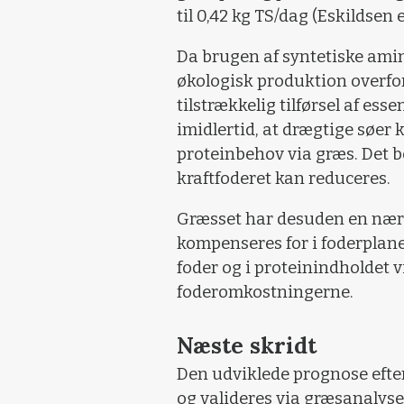
til 0,42 kg TS/dag (Eskildsen e
Da brugen af syntetiske amino
økologisk produktion overfor
tilstrækkelig tilførsel af ess
imidlertid, at drægtige søer 
proteinbehov via græs. Det be
kraftfoderet kan reduceres.
Græsset har desuden en nær
kompenseres for i foderplane
foder og i proteinindholdet 
foderomkostningerne.
Næste skridt
Den udviklede prognose efter
og valideres via græsanalyse