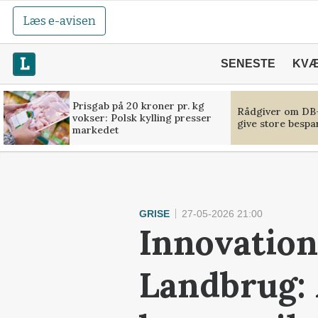
Læs e-avisen
SENESTE
KV
Prisgab på 20 kroner pr. kg
Rådgiver om DB-
vokser: Polsk kylling presser
give store bespa
markedet
GRISE
27-05-2026 21:00
Innovation
Landbrug: