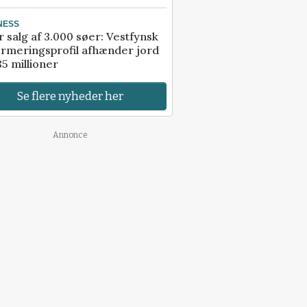
NESS
r salg af 3.000 søer: Vestfynsk
rmeringsprofil afhænder jord
85 millioner
Se flere nyheder her
Annonce