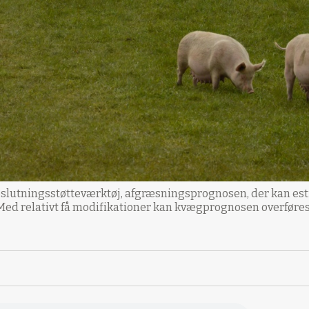
slutningsstøtteværktøj, afgræsningsprognosen, der kan est
Med relativt få modifikationer kan kvægprognosen overføres 