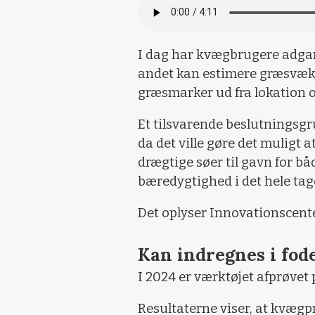
I dag har kvægbrugere adgan
andet kan estimere græsvæks
græsmarker ud fra lokation o
Et tilsvarende beslutningsg
da det ville gøre det muligt 
drægtige søer til gavn for b
bæredygtighed i det hele tag
Det oplyser Innovationscent
Kan indregnes i fod
I 2024 er værktøjet afprøvet p
Resultaterne viser, at kvægp