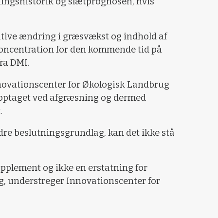
ngshistorik og slætprognosen, hvis
tive ændring i græsvækst og indhold af
koncentration for den kommende tid på
fra DMI.
novationscenter for Økologisk Landbrug
gioptaget ved afgræsning og dermed
.
dre beslutningsgrundlag, kan det ikke stå
pplement og ikke en erstatning for
, understreger Innovationscenter for