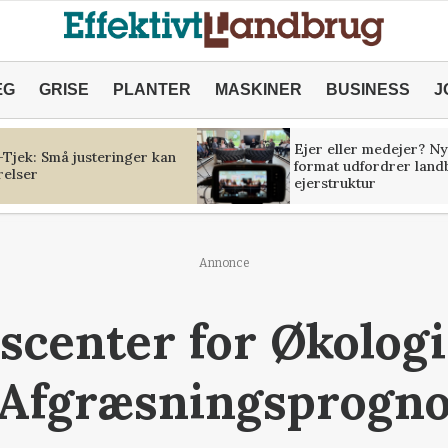
ÆG
GRISE
PLANTER
MASKINER
BUSINESS
J
Ejer eller medejer? Ny
Tjek: Små justeringer kan
format udfordrer land
relser
ejerstruktur
Annonce
scenter for Økolog
 Afgræsningsprogno