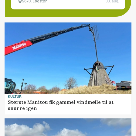
9670, Løgstør
03. aug.
KULTUR
Største Manitou fik gammel vindmølle til at
snurre igen