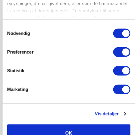
oplysninger, du har givet dem, eller som de har indsamlet
Annonce
fra din brug af deres tjenester. Du samtykker til vores
cookies, hvis du fortsætter med at anvende vores
LEDER
Det er en uskik at udlægge et røgslør om
hjemmeside.
Samtykkevalg
økoproduktion
Nødvendig
Annonce
Loading...
Præferencer
Statistik
Marketing
Vis detaljer
OK
MASKINER