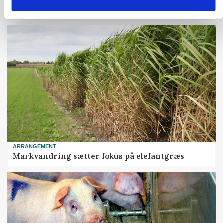
Forserie til selvkørende skårlægger afprøves i år
ARRANGEMENT
Markvandring sætter fokus på elefantgræs