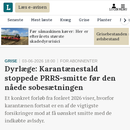
Læs e-avisen
LOGIN
MENU
Seneste
Mest læste
Kvæg
Grise
Planter
Mask
Før såmaskinen kører: Her er
Grisebestanden s
efterårets største
avlsbestand
skadedyrsrisici
GRISE
03-06-2026 18:00
FOR ABONNENTER
Dyrlæge: Karantænestald
stoppede PRRS-smitte før den
nåede sobesætningen
Et konkret forløb fra foråret 2026 viser, hvorfor
karantænen fortsat er en af de vigtigste
forsikringer mod at få uønsket smitte med de
indkøbte avlsdyr.