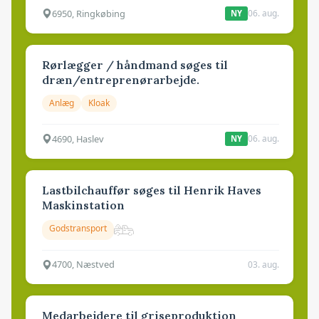
6950, Ringkøbing
06. aug.
NY
Rørlægger / håndmand søges til
dræn/entreprenørarbejde.
Anlæg
Kloak
4690, Haslev
06. aug.
NY
Lastbilchauffør søges til Henrik Haves
Maskinstation
Godstransport
4700, Næstved
03. aug.
Medarbejdere til griseproduktion