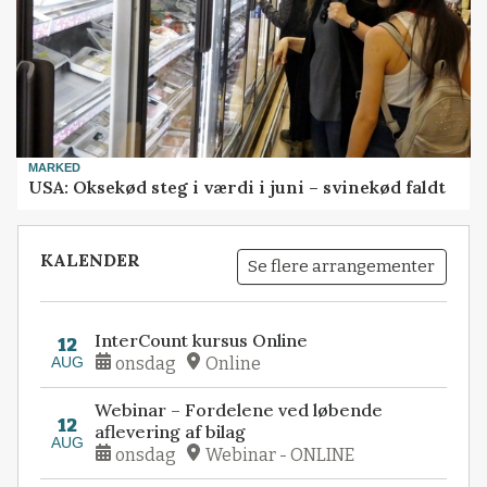
MARKED
USA: Oksekød steg i værdi i juni – svinekød faldt
KALENDER
Se flere arrangementer
InterCount kursus Online
12
AUG
onsdag
Online
Webinar – Fordelene ved løbende
12
aflevering af bilag
AUG
onsdag
Webinar - ONLINE