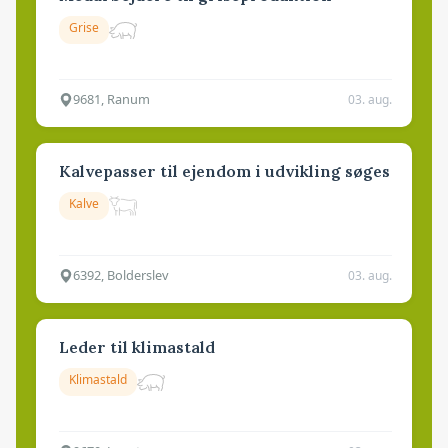
Grise
9681, Ranum
03. aug.
Kalvepasser til ejendom i udvikling søges
Kalve
6392, Bolderslev
03. aug.
Leder til klimastald
Klimastald