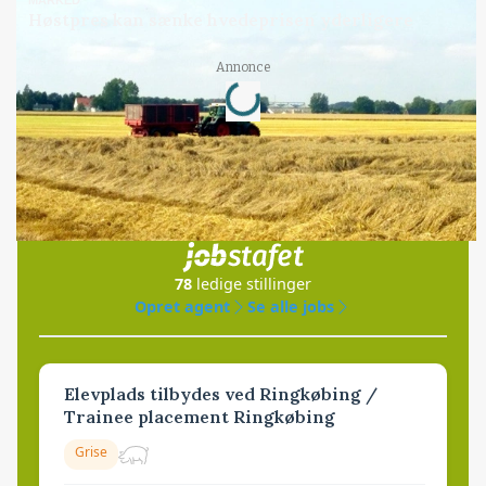
Høstpres kan sænke hvedeprisen yderligere
Loading...
Annonce
Jobs
i samarbejde med
78
ledige stillinger
Opret agent
Se alle jobs
Elevplads tilbydes ved Ringkøbing /
Trainee placement Ringkøbing
Grise