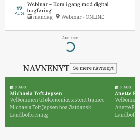
Webinar – Kom i gang med digital
17
bogføring
AUG
mandag
Webinar - ONLINE
Annonce
Loading...
NAVNENYT
Se mere navnenyt
3. AUG.
3. AUG.
Michaela Toft Jepsen
Anette Pl
Velkommen til økonomiassistent trainee
Velkommen 
Michaela Toft Jepsen hos Østdansk
Anette Pl
Landboforening
Landbofor