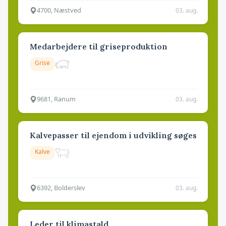
4700, Næstved
03. aug.
Medarbejdere til griseproduktion
Grise
9681, Ranum
03. aug.
Kalvepasser til ejendom i udvikling søges
Kalve
6392, Bolderslev
03. aug.
Leder til klimastald