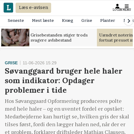
Læs e-avisen
LOGIN
MENU
Seneste
Mest læste
Kvæg
Grise
Planter
Mask
Grisebestanden stiger trods
Uændret notering
svagere avlsbestand
fortsat presset 
GRISE
11-06-2026 15:29
Søvanggaard bruger hele haler
som indikator: Opdager
problemer i tide
Hos Søvanggaard Opformering produceres polte
med hele haler – og en uventet fordel er opstået:
Medarbejderne kan hurtigt se, hvilken gris der skal
tilses først, fordi den lægger halen ned, når der er
et problem, forklarer driftsleder Mathias Clausen.