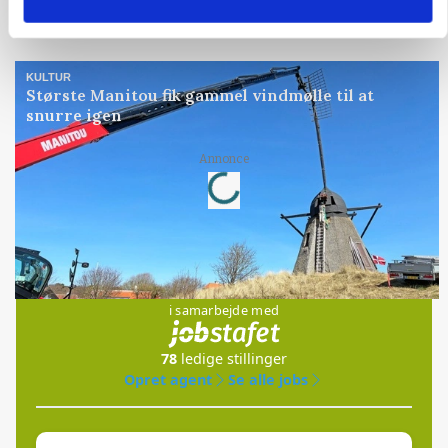
Annonce
KULTUR
Største Manitou fik gammel vindmølle til at
snurre igen
Loading...
Annonce
Jobs
i samarbejde med
78
ledige stillinger
Opret agent
Se alle jobs