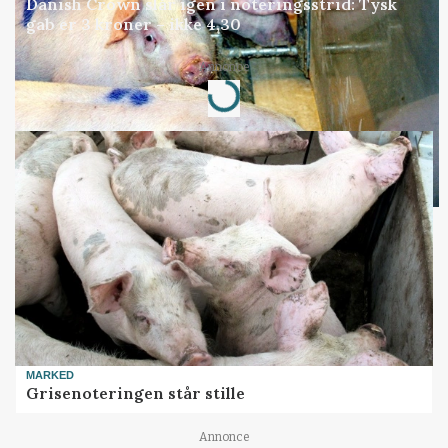
Danish Crown slår igen i noteringsstrid: Tysk
gab er 3 kroner – ikke 4,30
Annonce
Loading...
MARKED
Grisenoteringen står stille
Annonce