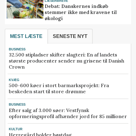
LÆSERBREVE
Debat: Danskernes indkøb
stemmer ikke med kravene til
økologi
MEST LÆSTE
SENESTE NYT
BUSINESS
32.500 stipladser skifter slagteri: En af landets
største producenter sender nu grisene til Danish
Crown
KVÆG
500-600 køer i stort barmarksprojekt: Fra
beskeden start til store drømme
BUSINESS
Efter salg af 3.000 søer: Vestfynsk
opformeringsprofil afhænder jord for 85 millioner
KULTUR
Herregård holder høstdag