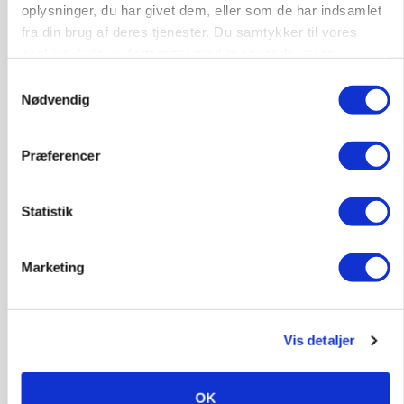
oplysninger, du har givet dem, eller som de har indsamlet
fra din brug af deres tjenester. Du samtykker til vores
cookies, hvis du fortsætter med at anvende vores
MARKEDSFOKUS
hjemmeside.
Nye aktierekorder – og den brutale lektie fra et
Samtykkevalg
24-årigt finansgeni
Nødvendig
Annonce
Præferencer
Statistik
Marketing
Vis detaljer
MARKED
Høstpres kan sænke hvedeprisen yderligere
OK