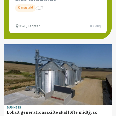
Klimastald
9670, Løgstør
03. aug.
BUSINESS
Lokalt generationsskifte skal løfte midtjysk