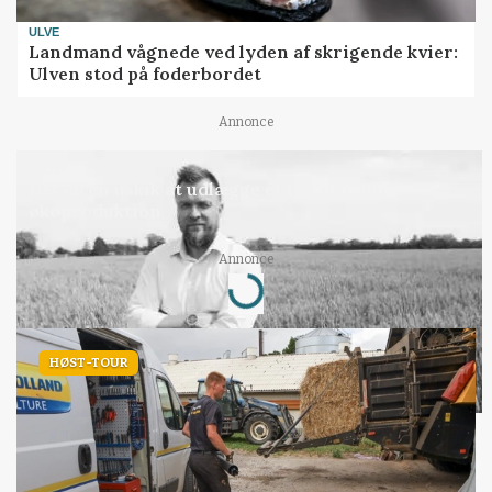
ULVE
Landmand vågnede ved lyden af skrigende kvier:
Ulven stod på foderbordet
Annonce
LEDER
Det er en uskik at udlægge et røgslør om
økoproduktion
Annonce
Loading...
HØST-TOUR