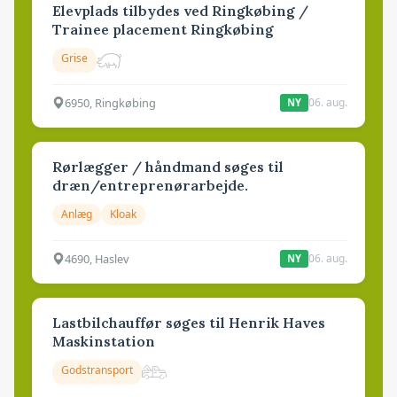
Elevplads tilbydes ved Ringkøbing /
Trainee placement Ringkøbing
Grise
6950, Ringkøbing
06. aug.
NY
Rørlægger / håndmand søges til
dræn/entreprenørarbejde.
Anlæg
Kloak
4690, Haslev
06. aug.
NY
Lastbilchauffør søges til Henrik Haves
Maskinstation
Godstransport