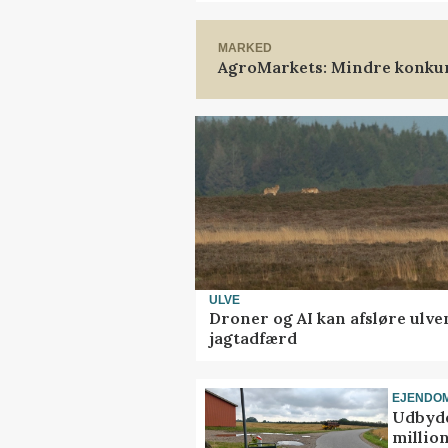
MARKED
AgroMarkets: Mindre konkur
ULVE
Droner og AI kan afsløre ulve
jagtadfærd
EJENDO
Udbyde
million