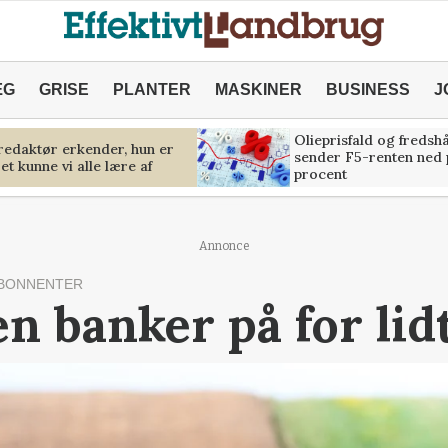
ÆG
GRISE
PLANTER
MASKINER
BUSINESS
J
Olieprisfald og fredsh
predaktør erkender, hun er
sender F5-renten ned 
et kunne vi alle lære af
procent
Annonce
ABONNENTER
n banker på for lid