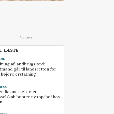
Annonce
T LÆSTE
AND
ning af landbrugsjord:
mand går til landsretten for
å højere erstatning
NESS
en Rasmussen-ejet
selskab henter ny topchef hos
an