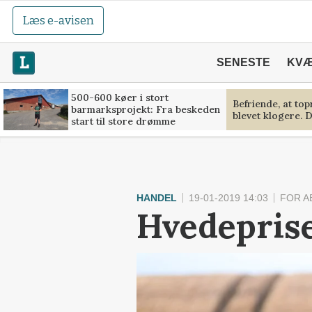
Læs e-avisen
SENESTE
KV
500-600 køer i stort
Befriende, at to
barmarksprojekt: Fra beskeden
blevet klogere. D
start til store drømme
HANDEL
19-01-2019 14:03
FOR 
Hvedeprise