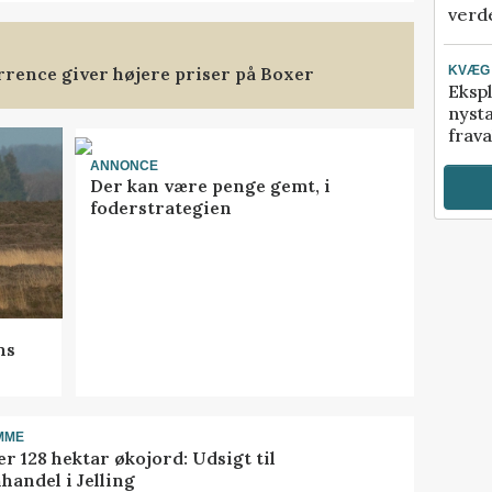
verde
rence giver højere priser på Boxer
KVÆG
Ekspl
nyst
frava
ANNONCE
Der kan være penge gemt, i
foderstrategien
ns
MME
r 128 hektar økojord: Udsigt til
handel i Jelling