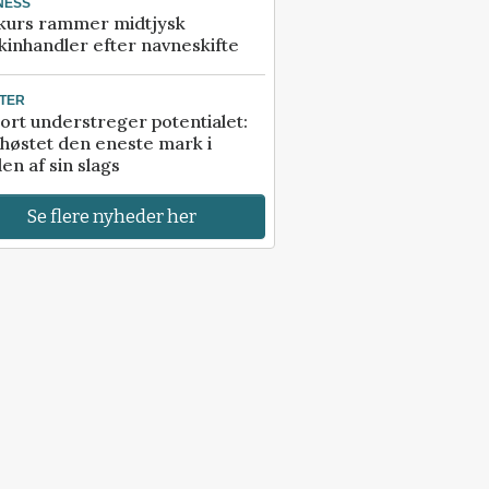
NESS
kurs rammer midtjysk
inhandler efter navneskifte
TER
ort understreger potentialet:
høstet den eneste mark i
en af sin slags
Se flere nyheder her