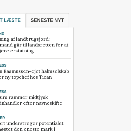
T LÆSTE
SENESTE NYT
ND
ning af landbrugsjord:
and går til landsretten for at
jere erstatning
ESS
n Rasmussen-ejet halmselskab
r ny topchef hos Tican
ESS
urs rammer midtjysk
inhandler efter navneskifte
TER
rt understreger potentialet:
høstet den eneste mark i