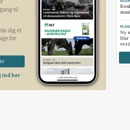
er
BUSI
Kon
gang til
mask
PLAN
yde dig et
Ny s
age for
Har 
verd
kr
 ind her