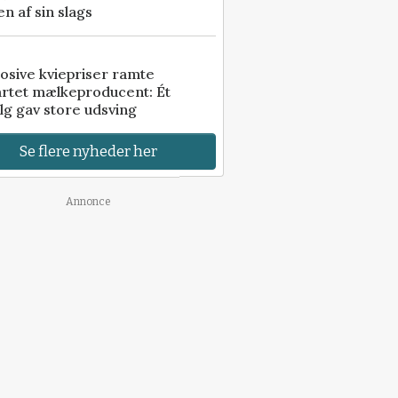
n af sin slags
osive kviepriser ramte
artet mælkeproducent: Ét
lg gav store udsving
Se flere nyheder her
Annonce