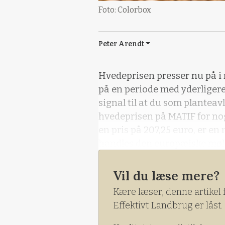
Foto: Colorbox
Peter Arendt
Hvedeprisen presser nu på i
på en periode med yderligere 
signal til at du som planteavl
hvedeprisen på MATIF for no
en pris på 207,25 euro, er en
handles den europæiske mølle
aktuelle hvedepris på
Vil du læse mere?
Kære læser, denne artikel 
Effektivt Landbrug er låst.