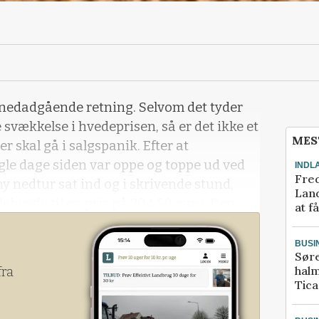
 nedadgående retning. Selvom det tyder
svækkelse i hvedeprisen, så er det ikke et
MES
er skal gå i salgspanik. Efter at
gle dage siden var oppe og toppe ud ved
INDL
Fred
 ny nedtur sat ind og i skrivende stund,
Land
hvede til en pris på 204,50 euro. Den
at f
BUSI
Sør
halm
fra
Tic