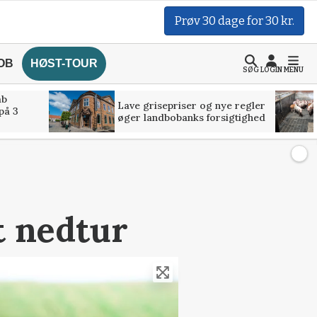
Prøv 30 dage for 30 kr.
OB
HØST-TOUR
SØG
LOGIN
MENU
åb
Lave grisepriser og nye regler
på 3
øger landbobanks forsigtighed
t nedtur