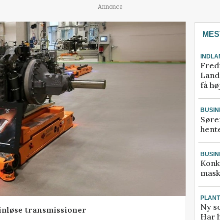
Annonce
MES
INDLA
Fred
Landm
få hø
BUSIN
Søre
hente
BUSIN
Konk
mask
PLAN
Ny so
rinløse transmissioner
Har 