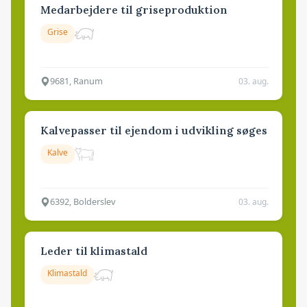
Medarbejdere til griseproduktion
Grise
9681, Ranum
03. aug.
Kalvepasser til ejendom i udvikling søges
Kalve
6392, Bolderslev
03. aug.
Leder til klimastald
Klimastald