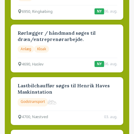
6950, Ringkøbing
06. aug.
NY
Rørlægger / håndmand søges til
dræn/entreprenørarbejde.
Anlæg
Kloak
4690, Haslev
06. aug.
NY
Lastbilchauffør søges til Henrik Haves
Maskinstation
Godstransport
4700, Næstved
03. aug.