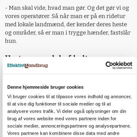
- Man skal vide, hvad man gør. Og det gør vi og
vores operatører. Så når man er på en ridetur
med lokale landmænd, der kender deres heste
og områder, så er man i trygge hænder, fastslår
hun.
Heste er en del af kulturen
Selv har hun ikke været på så mange rideture
de seneste år.
Denne hjemmeside bruger cookies
- I Island er det kultur, at man rider, så det har
jeg også selv gjort. Men jeg har ikke fået
Vi bruger cookies til at tilpasse vores indhold og annoncer,
til at vise dig funktioner til sociale medier og til at
prioriteret det på det seneste. Jeg må snart
analysere vores trafik. Vi deler også oplysninger om din
afsted igen, siger hun med et smil, der meget
brug af vores website med vores partnere inden for
vel kan tolkes som længselsfuldt.
sociale medier, annonceringspartnere og analysepartnere.
Vores partnere kan kombinere disse data med andre
- Det er noget helt særligt. Man finder ro og