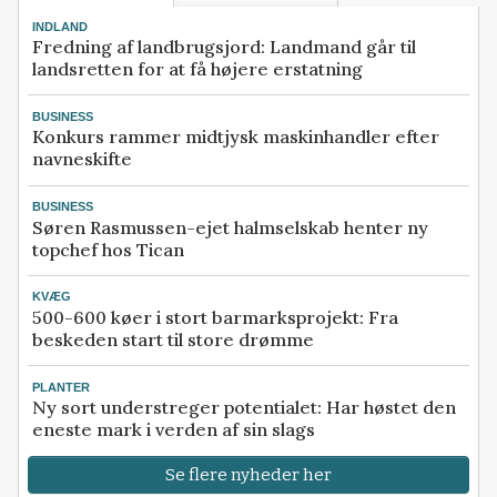
INDLAND
Fredning af landbrugsjord: Landmand går til
landsretten for at få højere erstatning
BUSINESS
Konkurs rammer midtjysk maskinhandler efter
navneskifte
BUSINESS
Søren Rasmussen-ejet halmselskab henter ny
topchef hos Tican
KVÆG
500-600 køer i stort barmarksprojekt: Fra
beskeden start til store drømme
PLANTER
Ny sort understreger potentialet: Har høstet den
eneste mark i verden af sin slags
Se flere nyheder her