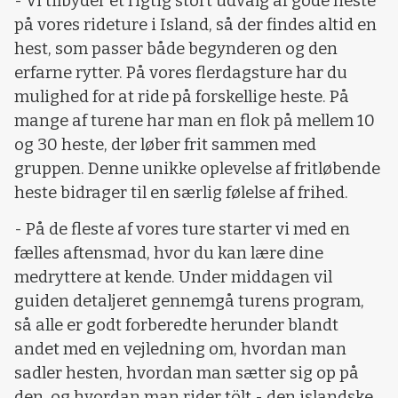
- Vi tilbyder et rigtig stort udvalg af gode heste
på vores rideture i Island, så der findes altid en
hest, som passer både begynderen og den
erfarne rytter. På vores flerdagsture har du
mulighed for at ride på forskellige heste. På
mange af turene har man en flok på mellem 10
og 30 heste, der løber frit sammen med
gruppen. Denne unikke oplevelse af fritløbende
heste bidrager til en særlig følelse af frihed.
- På de fleste af vores ture starter vi med en
fælles aftensmad, hvor du kan lære dine
medryttere at kende. Under middagen vil
guiden detaljeret gennemgå turens program,
så alle er godt forberedte herunder blandt
andet med en vejledning om, hvordan man
sadler hesten, hvordan man sætter sig op på
den, og hvordan man rider tölt - den islandske