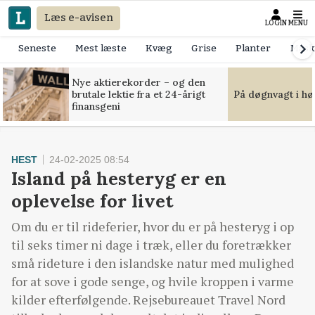
Læs e-avisen
LOGIN
MENU
Seneste
Mest læste
Kvæg
Grise
Planter
Mask
Nye aktierekorder – og den
brutale lektie fra et 24-årigt
På døgnvagt i hø
finansgeni
HEST
24-02-2025 08:54
Island på hesteryg er en
oplevelse for livet
Om du er til rideferier, hvor du er på hesteryg i op
til seks timer ni dage i træk, eller du foretrækker
små rideture i den islandske natur med mulighed
for at sove i gode senge, og hvile kroppen i varme
kilder efterfølgende. Rejsebureauet Travel Nord