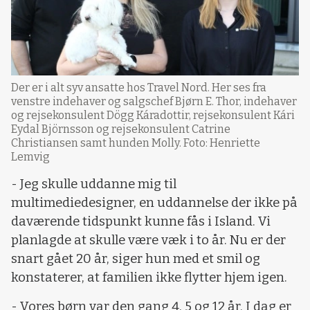
Der er i alt syv ansatte hos Travel Nord. Her ses fra
venstre indehaver og salgschef Bjørn E. Thor, indehaver
og rejsekonsulent Dögg Káradottir, rejsekonsulent Kári
Eydal Björnsson og rejsekonsulent Catrine
Christiansen samt hunden Molly. Foto: Henriette
Lemvig
- Jeg skulle uddanne mig til
multimediedesigner, en uddannelse der ikke på
daværende tidspunkt kunne fås i Island. Vi
planlagde at skulle være væk i to år. Nu er der
snart gået 20 år, siger hun med et smil og
konstaterer, at familien ikke flytter hjem igen.
- Vores børn var den gang 4, 5 og 12 år. I dag er