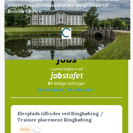
største producenter sender nu grisene til
Danish Crown
Loading...
Annonce
Jobs
i samarbejde med
81
ledige stillinger
Opret agent
Se alle jobs
Elevplads tilbydes ved Ringkøbing /
Trainee placement Ringkøbing
Grise