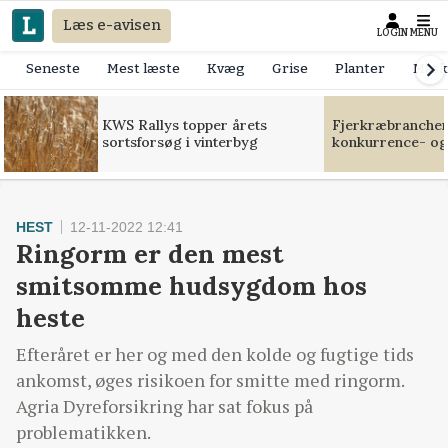
Læs e-avisen
LOGIN
MENU
Seneste
Mest læste
Kvæg
Grise
Planter
Mask
KWS Rallys topper årets
Fjerkræbranchen:
sortsforsøg i vinterbyg
konkurrence- og
HEST
12-11-2022 12:41
Ringorm er den mest
smitsomme hudsygdom hos
heste
Efteråret er her og med den kolde og fugtige tids
ankomst, øges risikoen for smitte med ringorm.
Agria Dyreforsikring har sat fokus på
problematikken.