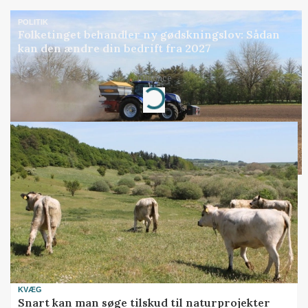
POLITIK
Folketinget behandler ny gødskningslov: Sådan
kan den ændre din bedrift fra 2027
Annonce
Loading...
KVÆG
Snart kan man søge tilskud til naturprojekter