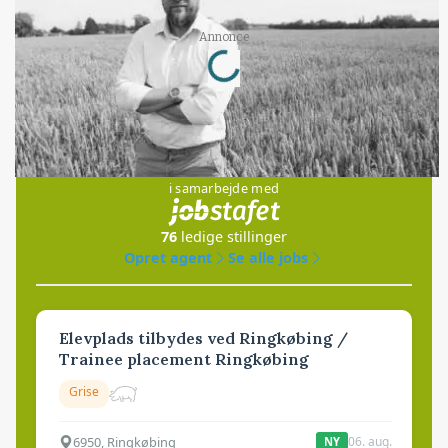
Annonce
Loading...
Jobs
i samarbejde med
76
ledige stillinger
Opret agent
Se alle jobs
Elevplads tilbydes ved Ringkøbing /
Trainee placement Ringkøbing
Grise
6950, Ringkøbing
06. aug.
NY