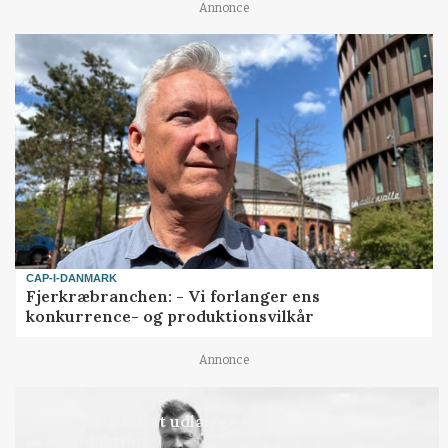
Annonce
CAP-I-DANMARK
Fjerkræbranchen: - Vi forlanger ens
konkurrence- og produktionsvilkår
Annonce
LEDER
Det er en uskik at udlægge et røgslør om
økoproduktion