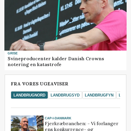
GRISE
Svineproducenter kalder Danish Crowns
notering en katastrofe
FRA VORES UGEAVISER
LANDBRUGNORD
LANDBRUGSYD
LANDBRUGFYN
LAND
CAP-I-DANMARK
Fjerkræbranchen: - Vi forlanger
ens konkurrence- og