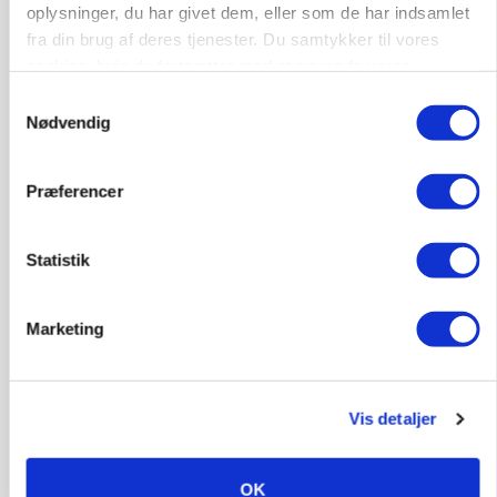
oplysninger, du har givet dem, eller som de har indsamlet
fra din brug af deres tjenester. Du samtykker til vores
cookies, hvis du fortsætter med at anvende vores
hjemmeside.
Samtykkevalg
Nødvendig
Præferencer
Statistik
BUSINESS
Marketing
Fra mark til mur: Byggeriet kan åbne nyt
marked for biokul
Vis detaljer
OK