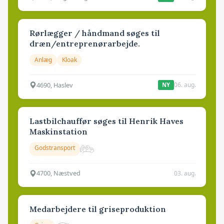
Rørlægger / håndmand søges til
dræn/entreprenørarbejde.
Anlæg
Kloak
4690, Haslev
06. aug.
NY
Lastbilchauffør søges til Henrik Haves
Maskinstation
Godstransport
4700, Næstved
03. aug.
Medarbejdere til griseproduktion