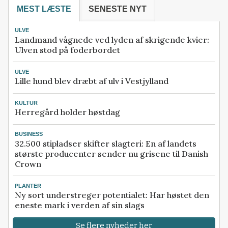
MEST LÆSTE
SENESTE NYT
ULVE
Landmand vågnede ved lyden af skrigende kvier:
Ulven stod på foderbordet
ULVE
Lille hund blev dræbt af ulv i Vestjylland
KULTUR
Herregård holder høstdag
BUSINESS
32.500 stipladser skifter slagteri: En af landets
største producenter sender nu grisene til Danish
Crown
PLANTER
Ny sort understreger potentialet: Har høstet den
eneste mark i verden af sin slags
Se flere nyheder her