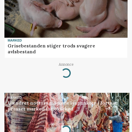
MARKED
Grisebestanden stiger trods svagere
avlsbestand
Annonce
Loading...
MARKED
Uændret notering: Spæde lyspunkter i fortsat
presset marked for oksekød
Annonce
Loading...