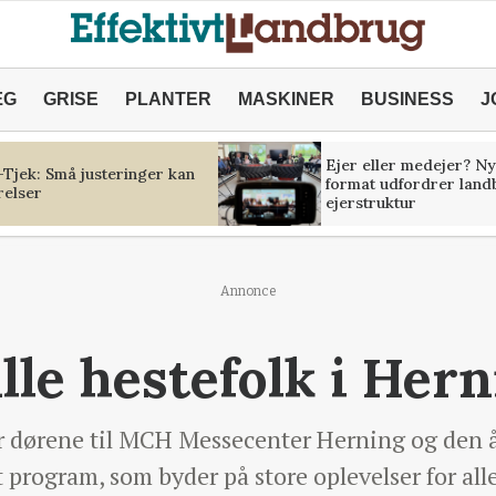
ÆG
GRISE
PLANTER
MASKINER
BUSINESS
J
Ejer eller medejer? Ny
Tjek: Små justeringer kan
format udfordrer land
relser
ejerstruktur
Annonce
lle hestefolk i Her
 dørene til MCH Messecenter Herning og den år
 program, som byder på store oplevelser for all