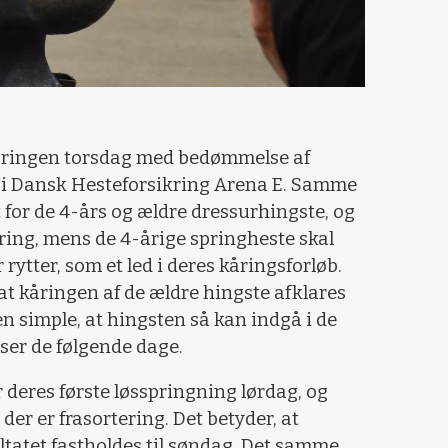
åringen torsdag med bedømmelse af
e i Dansk Hesteforsikring Arena E. Samme
 for de 4-års og ældre dressurhingste, og
åring, mens de 4-årige springheste skal
ytter, som et led i deres kåringsforløb.
 at kåringen af de ældre hingste afklares
den simple, at hingsten så kan indgå i de
er de følgende dage.
 deres første løsspringning lørdag, og
er er frasortering. Det betyder, at
atet fastholdes til søndag. Det samme