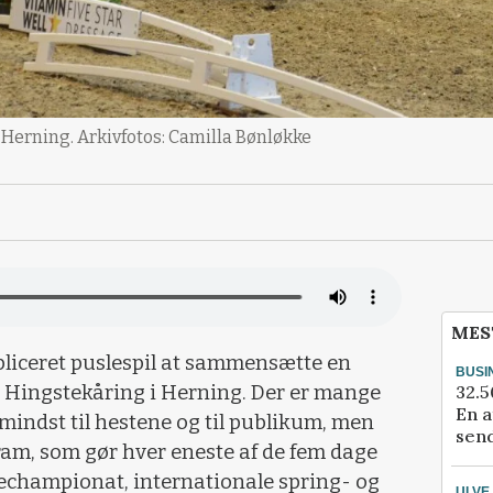
 Herning. Arkivfotos: Camilla Bønløkke
MES
pliceret puslespil at sammensætte en
BUSI
32.5
s Hingstekåring i Herning. Der er mange
En a
 mindst til hestene og til publikum, men
send
gram, som gør hver eneste af de fem dage
championat, internationale spring- og
ULVE