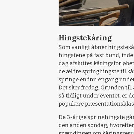
Hingstekåring
Som vanligt åbner hingstek
hingstene på fast bund, ind
dag afsluttes kåringsforløbet
de ældre springhingste til k
springe endnu engang under r
Det sker fredag. Grunden til,
så tidligt under eventet, er 
populære præsentationsklass
De 3-årige springhingste går
den anden søndag, hvorefter d
spændingen om kåringsresult