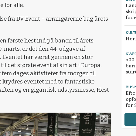
 for alle.
Lan
skri
fod
lse fra DV Event – arrangørerne bag årets
KULT
Her
 første hest ind på banen til årets
0. marts, er det den 44. udgave af
KVÆ
. Eventet har været gennem en stor
500-
til det største event af sin art i Europa.
bar
star
 fem dages aktiviteter fra morgen til
t krydres eventet med to fantastiske
BUSI
aften og en gigantisk udstyrsmesse, Hest
Efte
opfo
for 