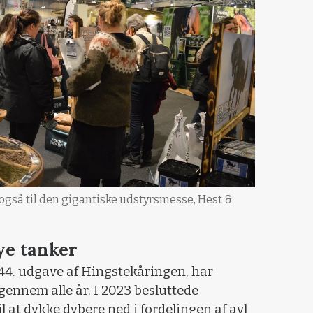
 også til den gigantiske udstyrsmesse, Hest &
ye tanker
 44. udgave af Hingstekåringen, har
 gennem alle år. I 2023 besluttede
il at dykke dybere ned i fordelingen af avl