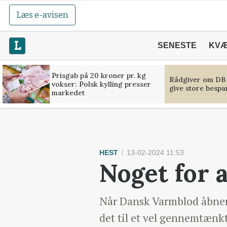
Læs e-avisen
SENESTE
KV
Prisgab på 20 kroner pr. kg
Rådgiver om DB-
vokser: Polsk kylling presser
give store bespa
markedet
HEST
13-02-2024 11:53
Noget for a
Når Dansk Varmblod åbner
det til et vel gennemtænkt