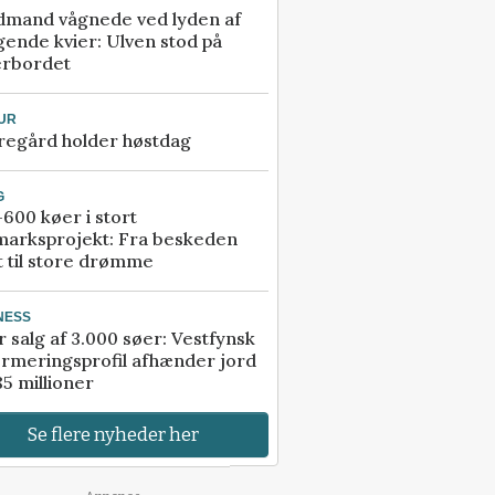
dmand vågnede ved lyden af
gende kvier: Ulven stod på
erbordet
UR
regård holder høstdag
G
600 køer i stort
marksprojekt: Fra beskeden
t til store drømme
NESS
r salg af 3.000 søer: Vestfynsk
rmeringsprofil afhænder jord
85 millioner
Se flere nyheder her