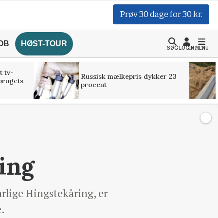
Prøv 30 dage for 30 kr.
OB
HØST-TOUR
SØG
LOGIN
MENU
t tv-
Russisk mælkepris dykker 23
brugets
procent
ning
lige Hingstekåring, er
e.