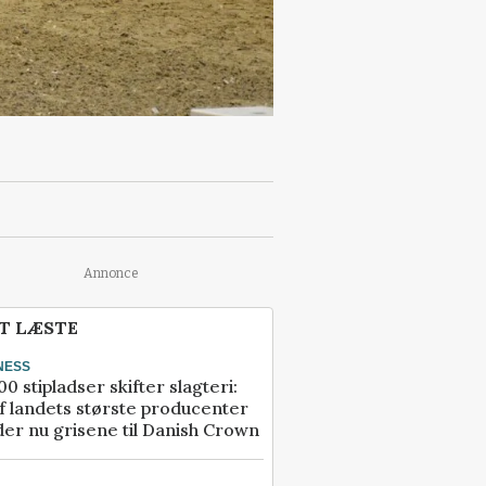
Annonce
T LÆSTE
NESS
00 stipladser skifter slagteri:
f landets største producenter
er nu grisene til Danish Crown