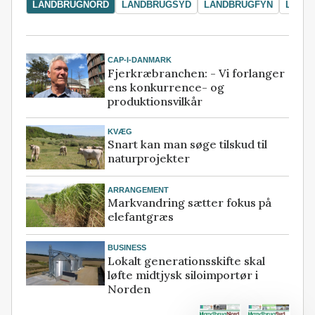
LANDBRUGNORD
LANDBRUGSYD
LANDBRUGFYN
LAND
CAP-I-DANMARK
Fjerkræbranchen: - Vi forlanger
ens konkurrence- og
produktionsvilkår
KVÆG
Snart kan man søge tilskud til
naturprojekter
ARRANGEMENT
Markvandring sætter fokus på
elefantgræs
BUSINESS
Lokalt generationsskifte skal
løfte midtjysk siloimportør i
Norden