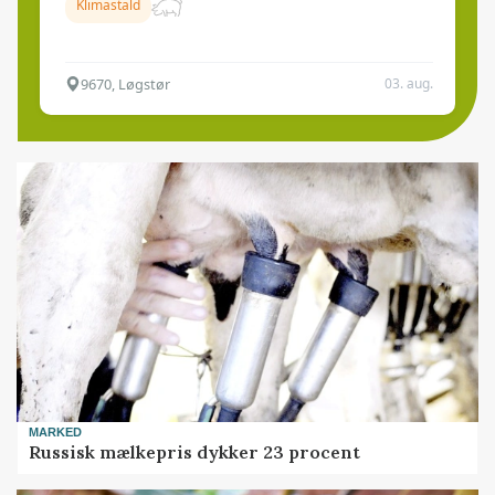
Klimastald
9670, Løgstør
03. aug.
MARKED
Russisk mælkepris dykker 23 procent