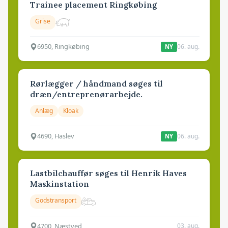
Trainee placement Ringkøbing
Grise
6950, Ringkøbing
06. aug.
NY
Rørlægger / håndmand søges til
dræn/entreprenørarbejde.
Anlæg
Kloak
4690, Haslev
06. aug.
NY
Lastbilchauffør søges til Henrik Haves
Maskinstation
Godstransport
4700, Næstved
03. aug.