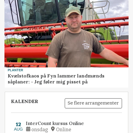
PLANTER
Kvælstofkaos på Fyn lammer landmænds
såplaner: - Jeg føler mig pisset på
KALENDER
Se flere arrangementer
InterCount kursus Online
12
AUG
onsdag
Online