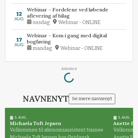
Webinar – Fordelene ved løbende
12
aflevering af bilag
AUG
onsdag
Webinar - ONLINE
Webinar – Kom i gang med digital
17
bogføring
AUG
mandag
Webinar - ONLINE
Annonce
Loading...
NAVNENYT
Se mere navnenyt
3. AUG.
3. AUG.
Michaela Toft Jepsen
Anette Pl
Velkommen til økonomiassistent trainee
Velkommen 
Michaela Toft Jepsen hos Østdansk
Anette Pl