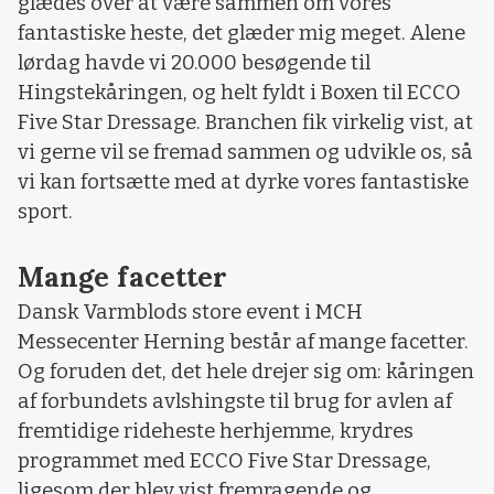
glædes over at være sammen om vores
fantastiske heste, det glæder mig meget. Alene
lørdag havde vi 20.000 besøgende til
Hingstekåringen, og helt fyldt i Boxen til ECCO
Five Star Dressage. Branchen fik virkelig vist, at
vi gerne vil se fremad sammen og udvikle os, så
vi kan fortsætte med at dyrke vores fantastiske
sport.
Mange facetter
Dansk Varmblods store event i MCH
Messecenter Herning består af mange facetter.
Og foruden det, det hele drejer sig om: kåringen
af forbundets avlshingste til brug for avlen af
fremtidige rideheste herhjemme, krydres
programmet med ECCO Five Star Dressage,
ligesom der blev vist fremragende og