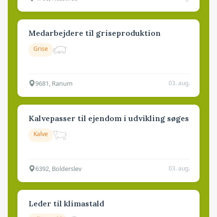
Medarbejdere til griseproduktion
Grise
9681, Ranum
03. aug.
Kalvepasser til ejendom i udvikling søges
Kalve
6392, Bolderslev
03. aug.
Leder til klimastald