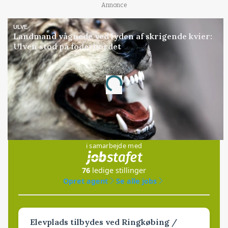
Annonce
ULVE
Landmand vågnede ved lyden af skrigende kvier:
Ulven stod på foderbordet
Annonce
Loading...
Jobs
i samarbejde med
76
ledige stillinger
Opret agent
Se alle jobs
Elevplads tilbydes ved Ringkøbing /