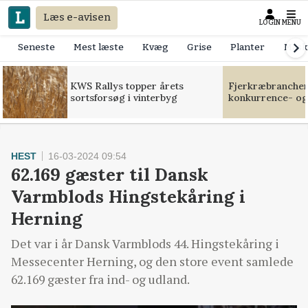
Læs e-avisen
LOGIN
MENU
Seneste
Mest læste
Kvæg
Grise
Planter
Mask
KWS Rallys topper årets
Fjerkræbranchen:
sortsforsøg i vinterbyg
konkurrence- og
HEST
16-03-2024 09:54
62.169 gæster til Dansk
Varmblods Hingstekåring i
Herning
Det var i år Dansk Varmblods 44. Hingstekåring i
Messecenter Herning, og den store event samlede
62.169 gæster fra ind- og udland.