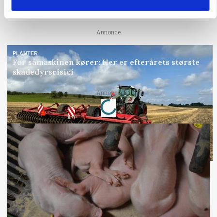
KVÆG
Snart kan man søge tilskud til naturprojekter
Annonce
PLANTER
Før såmaskinen kører: Her er efterårets største
skadedyrsrisici
Annonce
Loading...