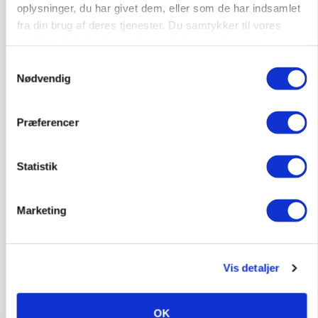
oplysninger, du har givet dem, eller som de har indsamlet
fra din brug af deres tjenester. Du samtykker til vores
cookies, hvis du fortsætter med at anvende vores
POLITIK
hjemmeside.
Samtykkevalg
»Nu stopper I«: Landbrugsdebattør og
Nødvendig
protestgruppe vil demonstrere mod ny
gødskningslov
Præferencer
Annonce
Statistik
Marketing
Vis detaljer
OK