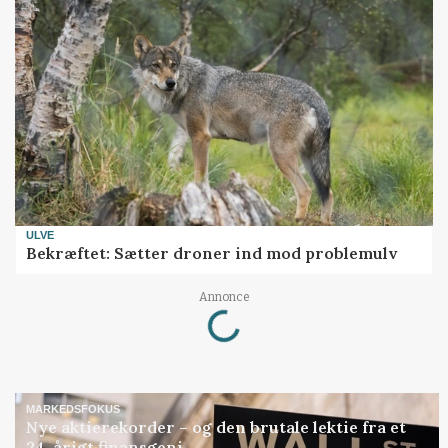
ULVE
Bekræftet: Sætter droner ind mod problemulv
Annonce
Loading...
MARKEDSFOKUS
Nye aktierekorder – og den brutale lektie fra et
24-årigt finansgeni