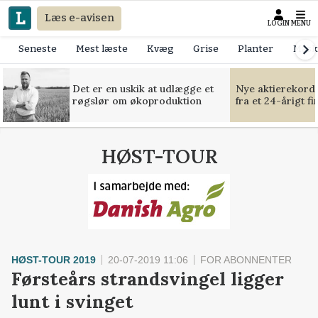
Læs e-avisen
LOGIN
MENU
Seneste
Mest læste
Kvæg
Grise
Planter
Mask
Det er en uskik at udlægge et
Nye aktierekorde
røgslør om økoproduktion
fra et 24-årigt f
HØST-TOUR
HØST-TOUR 2019
20-07-2019 11:06
FOR ABONNENTER
Førsteårs strandsvingel ligger
lunt i svinget