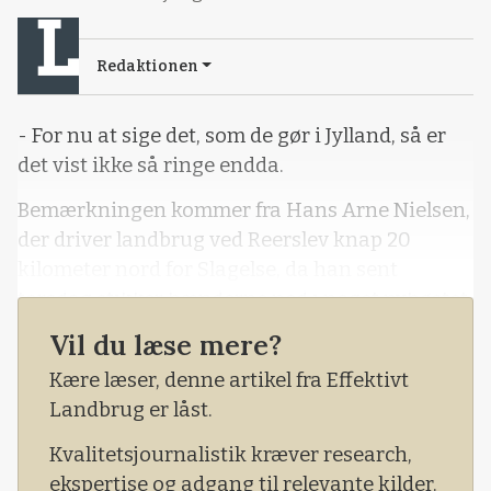
Redaktionen
- For nu at sige det, som de gør i Jylland, så er
det vist ikke så ringe endda.
Bemærkningen kommer fra Hans Arne Nielsen,
der driver landbrug ved Reerslev knap 20
kilometer nord for Slagelse, da han sent
torsdag stikker hænderne ned i noget nyhøstet
strandsvingel, som han lige har tippet af
Vil du læse mere?
hjemme i laden.
Kære læser, denne artikel fra Effektivt
Det er perfekt høstvejr. Henne på en mark tæt
Landbrug er låst.
på kører sønnen, Frank Nielsen, og høster 20
Kvalitetsjournalistik kræver research,
hekt
ekspertise og adgang til relevante kilder.