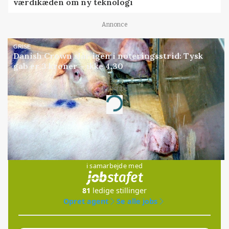
værdikæden om ny teknologi
Annonce
GRISE
Danish Crown slår igen i noteringsstrid: Tysk
gab er 3 kroner – ikke 4,30
Annonce
Loading...
Jobs
i samarbejde med
81
ledige stillinger
Opret agent
Se alle jobs