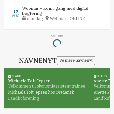
Webinar – Kom i gang med digital
17
bogføring
AUG
mandag
Webinar - ONLINE
Annonce
Loading...
NAVNENYT
Se mere navnenyt
3. AUG.
3. AUG.
Michaela Toft Jepsen
Anette Pl
Velkommen til økonomiassistent trainee
Velkommen 
Michaela Toft Jepsen hos Østdansk
Anette Pl
Landboforening
Landbofor