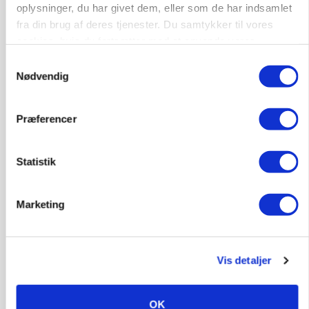
oplysninger, du har givet dem, eller som de har indsamlet
MASKINER
fra din brug af deres tjenester. Du samtykker til vores
Forserie til selvkørende skårlægger afprøves i år
cookies, hvis du fortsætter med at anvende vores
hjemmeside.
Annonce
Samtykkevalg
Nødvendig
ARRANGEMENT
Markvandring sætter fokus på elefantgræs
Præferencer
Annonce
Loading...
Statistik
Marketing
Vis detaljer
OK