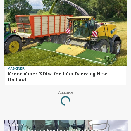
MASKINER
Krone åbner XDisc for John Deere og New
Holland
Annonce
Loading...
PLANTER
Kvælstofkaos på Fyn lammer landmænds