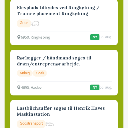
Elevplads tilbydes ved Ringkøbing /
Trainee placement Ringkøbing
Grise
6950, Ringkøbing
06. aug.
NY
Rørlægger / håndmand søges til
dræn/entreprenørarbejde.
Anlæg
Kloak
4690, Haslev
06. aug.
NY
Lastbilchauffør søges til Henrik Haves
Maskinstation
Godstransport