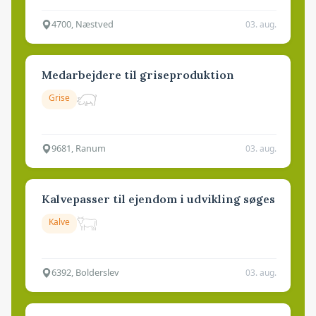
4700, Næstved
03. aug.
Medarbejdere til griseproduktion
Grise
9681, Ranum
03. aug.
Kalvepasser til ejendom i udvikling søges
Kalve
6392, Bolderslev
03. aug.