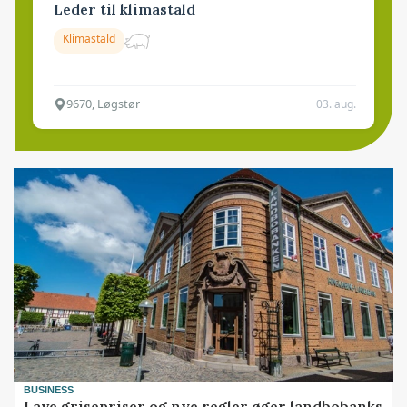
Leder til klimastald
Klimastald
9670, Løgstør
03. aug.
BUSINESS
Lave grisepriser og nye regler øger landbobanks