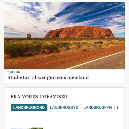
KULTUR
Studietur til kænguruens hjemland
FRA VORES UGEAVISER
LANDBRUGNORD
LANDBRUGSYD
LANDBRUGFYN
LAND