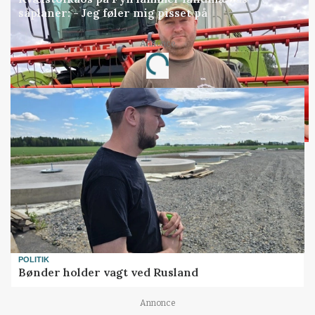
såplaner: - Jeg føler mig pisset på
Annonce
Loading...
POLITIK
Bønder holder vagt ved Rusland
Annonce