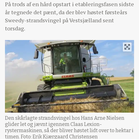
På trods af en hård opstart i etableringsfasen sidste
år tegnede det pænt, da der blev høstet førsteårs
Sweedy-strandsvingel på Vestsjælland sent
torsdag.
Den skårlagte strandsvingel hos Hans Arne Nielsen
glider let og jævnt igennem Claas Lexion-
rystermaskinen, så der bliver høstet lidt over to hektar i
timen. Foto: Erik Kjærgaard Christensen