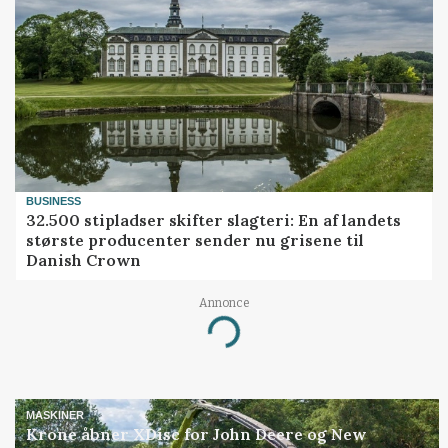
BUSINESS
32.500 stipladser skifter slagteri: En af landets
største producenter sender nu grisene til
Danish Crown
Annonce
Loading...
MASKINER
Krone åbner XDisc for John Deere og New