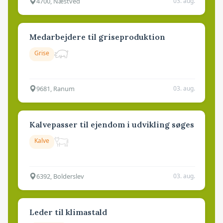
4700, Næstved
03. aug.
Medarbejdere til griseproduktion
Grise
9681, Ranum
03. aug.
Kalvepasser til ejendom i udvikling søges
Kalve
6392, Bolderslev
03. aug.
Leder til klimastald