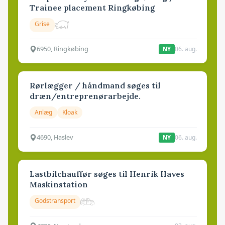
Trainee placement Ringkøbing
Grise
6950, Ringkøbing
06. aug.
NY
Rørlægger / håndmand søges til
dræn/entreprenørarbejde.
Anlæg
Kloak
4690, Haslev
06. aug.
NY
Lastbilchauffør søges til Henrik Haves
Maskinstation
Godstransport