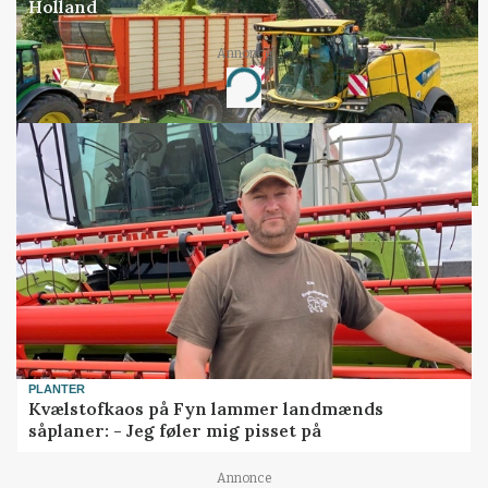
Holland
Annonce
Loading...
PLANTER
Kvælstofkaos på Fyn lammer landmænds
såplaner: - Jeg føler mig pisset på
Annonce