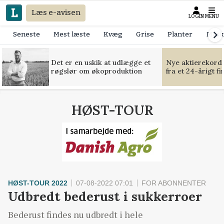
Læs e-avisen
LOGIN
MENU
Seneste
Mest læste
Kvæg
Grise
Planter
Mask
Det er en uskik at udlægge et
Nye aktierekorde
røgslør om økoproduktion
fra et 24-årigt f
HØST-TOUR
HØST-TOUR 2022
07-08-2022 07:01
FOR ABONNENTER
Udbredt bederust i sukkerroer
Bederust findes nu udbredt i hele