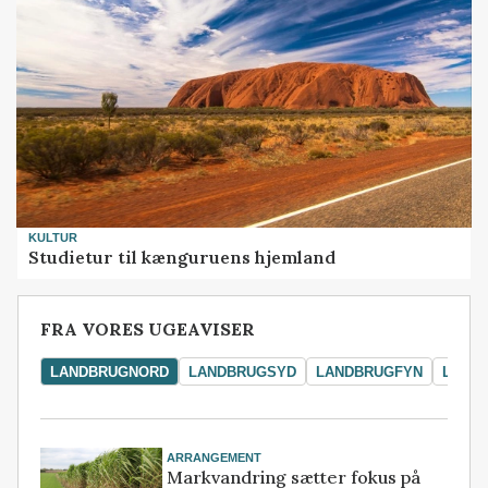
KULTUR
Studietur til kænguruens hjemland
FRA VORES UGEAVISER
LANDBRUGNORD
LANDBRUGSYD
LANDBRUGFYN
LAND
ARRANGEMENT
Markvandring sætter fokus på