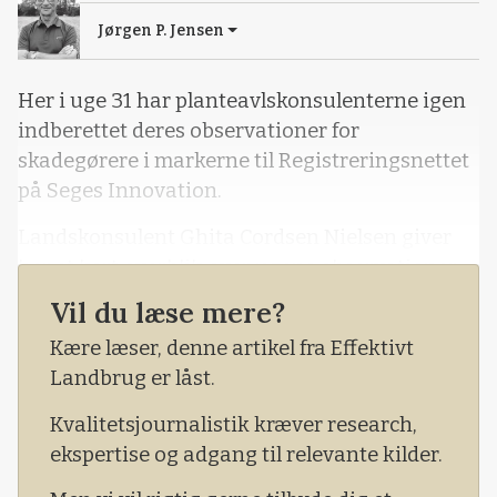
Jørgen P. Jensen
Her i uge 31 har planteavlskonsulenterne igen
indberettet deres observationer for
skadegørere i markerne til Registreringsnettet
på Seges Innovation.
Landskonsulent Ghita Cordsen Nielsen giver
her et kort overblik over ugens observationer
landet over.
Vil du læse mere?
Der er denne uge bedømt i 20 marker. Der er i
Kære læser, denne artikel fra Effektivt
fem marker fundet angreb af majsøjeplet på
Landbrug er låst.
bladet, der støtter kolben, hvor 1-50 procent af
Kvalitetsjournalistik kræver research,
planterne havde angreb på bladet, der støtter
ekspertise og adgang til relevante kilder.
kolben.