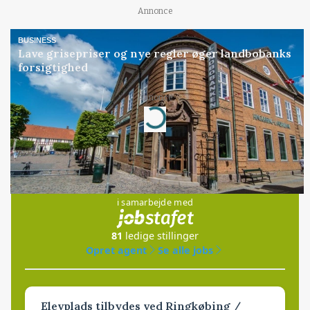
Annonce
BUSINESS
Lave grisepriser og nye regler øger landbobanks
forsigtighed
Annonce
Loading...
Jobs
i samarbejde med
81
ledige stillinger
Opret agent
Se alle jobs
Elevplads tilbydes ved Ringkøbing /