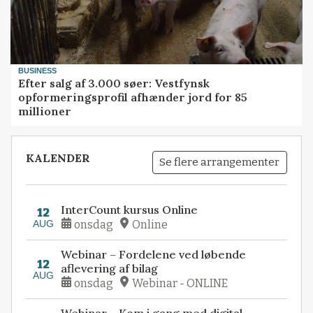
BUSINESS
Efter salg af 3.000 søer: Vestfynsk
opformeringsprofil afhænder jord for 85
millioner
KALENDER
Se flere arrangementer
InterCount kursus Online
12
AUG
onsdag
Online
Webinar – Fordelene ved løbende
12
aflevering af bilag
AUG
onsdag
Webinar - ONLINE
Webinar – Kom i gang med digital