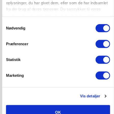
oplysninger, du har givet dem, eller som de har indsamlet
GRISE
Svineproducenter kalder Danish Crowns pris en
fra din brug af deres tjenester. Du samtykker til vores
katastrofe
cookies, hvis du fortsætter med at anvende vores
hjemmeside.
Samtykkevalg
Annonce
Nødvendig
MASKINER
Forserie til selvkørende skårlægger afprøves i år
Præferencer
Annonce
Loading...
Statistik
Marketing
Vis detaljer
OK