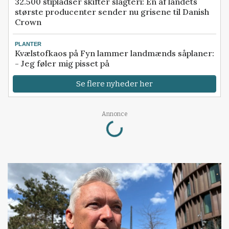
32.500 stipladser skifter slagteri: En af landets
største producenter sender nu grisene til Danish
Crown
PLANTER
Kvælstofkaos på Fyn lammer landmænds såplaner:
- Jeg føler mig pisset på
Se flere nyheder her
Loading...
Annonce