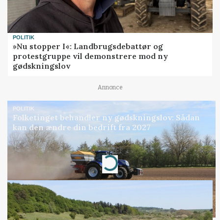
POLITIK
»Nu stopper I«: Landbrugsdebattør og
protestgruppe vil demonstrere mod ny
gødskningslov
Annonce
POLITIK
Folketinget behandler ny gødskningslov: Sådan
kan den ændre din bedrift fra 2027
Annonce
Loading...