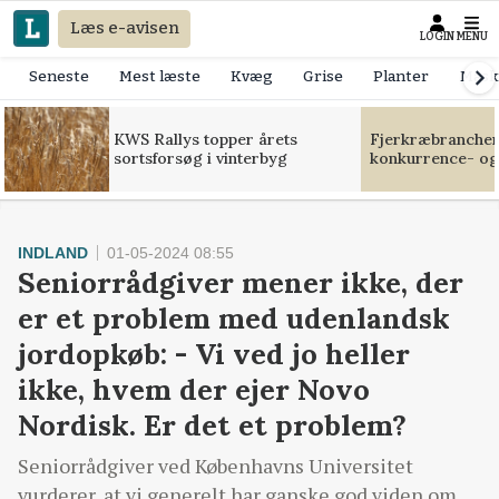
Læs e-avisen
LOGIN
MENU
Seneste
Mest læste
Kvæg
Grise
Planter
Mask
KWS Rallys topper årets
Fjerkræbranchen:
sortsforsøg i vinterbyg
konkurrence- og
INDLAND
01-05-2024 08:55
Seniorrådgiver mener ikke, der
er et problem med udenlandsk
jordopkøb: - Vi ved jo heller
ikke, hvem der ejer Novo
Nordisk. Er det et problem?
Seniorrådgiver ved Københavns Universitet
vurderer, at vi generelt har ganske god viden om