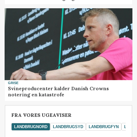
GRISE
Svineproducenter kalder Danish Crowns
notering en katastrofe
FRA VORES UGEAVISER
LANDBRUGNORD
LANDBRUGSYD
LANDBRUGFYN
LAND