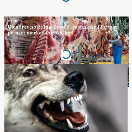
Loading...
MARKED
Uændret notering: Spæde lyspunkter i fortsat
presset marked for oksekød
Annonce
Loading...