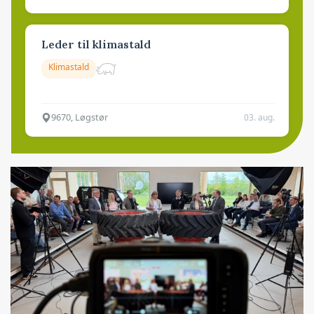
Leder til klimastald
Klimastald
9670, Løgstør
03. aug.