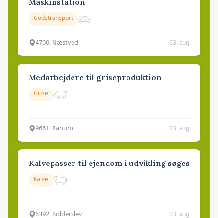
Maskinstation
Godstransport
4700, Næstved
03. aug.
Medarbejdere til griseproduktion
Grise
9681, Ranum
03. aug.
Kalvepasser til ejendom i udvikling søges
Kalve
6392, Bolderslev
03. aug.