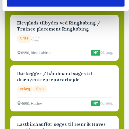
Elevplads tilbydes ved Ringkøbing /
Trainee placement Ringkøbing
Grise
6950, Ringkøbing
06. aug.
NY
Rørlægger / håndmand søges til
dræn/entreprenørarbejde.
Anlæg
Kloak
4690, Haslev
06. aug.
NY
Lastbilchauffør søges til Henrik Haves