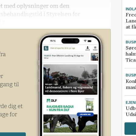
eret med oplysninger om den
INDL
sbehandlngstid i Styrelsen for
Fred
Land
jø
at f
BUSI
Sør
halm
fra
Tic
er
BUSI
Kon
gang til
mask
EJE
yde dig et
Udby
age for
Udsi