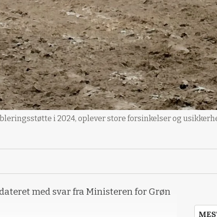
eringsstøtte i 2024, oplever store forsinkelser og usikkerh
opdateret med svar fra Ministeren for Grøn
MES