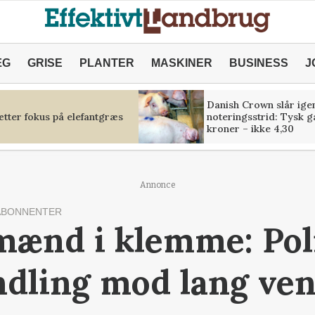
ÆG
GRISE
PLANTER
MASKINER
BUSINESS
J
Danish Crown slår igen
tter fokus på elefantgræs
noteringsstrid: Tysk g
kroner – ikke 4,30
Annonce
ABONNENTER
ænd i klemme: Pol
dling mod lang ven