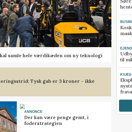
Søre
hente
BUSIN
Konk
mask
EJEN
Udby
kal samle hele værdikæden om ny teknologi
til m
KVÆG
Ekspl
eringsstrid: Tysk gab er 3 kroner – ikke
nyst
frava
ANNONCE
Der kan være penge gemt, i
foderstrategien