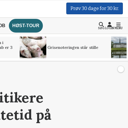
Prøv 30 dage for 30 kr.
OB
HØST-TOUR
SØG
LOGIN
MENU
 i
ab er 3
Grisenoteringen står stille
itikere
tetid på