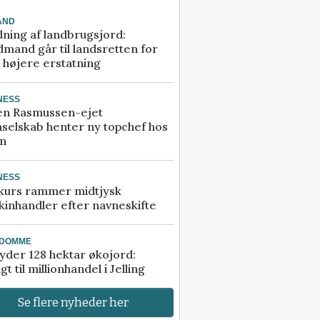
AND
ning af landbrugsjord:
mand går til landsretten for
å højere erstatning
NESS
en Rasmussen-ejet
selskab henter ny topchef hos
an
NESS
kurs rammer midtjysk
inhandler efter navneskifte
NDOMME
der 128 hektar økojord:
gt til millionhandel i Jelling
Se flere nyheder her