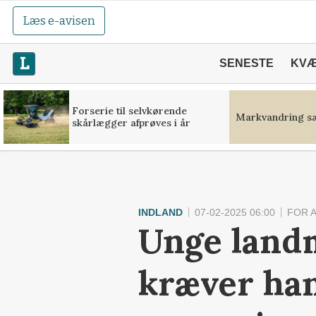
Læs e-avisen
SENESTE
KV
Forserie til selvkørende
Markvandring sæ
skårlægger afprøves i år
INDLAND
07-02-2025 06:00
FOR 
Unge landm
kræver han