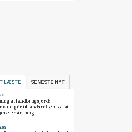
T LÆSTE
SENESTE NYT
ND
ning af landbrugsjord:
and går til landsretten for at
jere erstatning
ESS