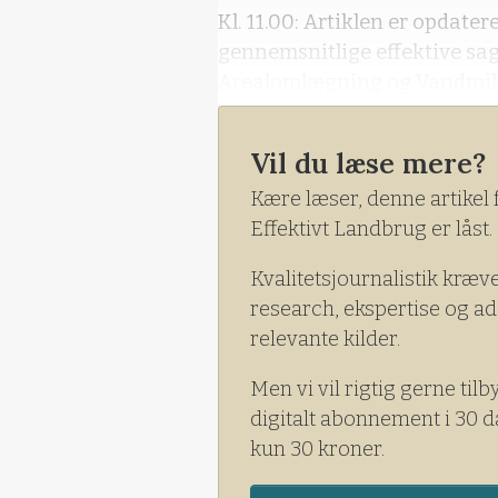
Kl. 11.00: Artiklen er opdat
gennemsnitlige effektive sag
Arealomlægning og Vandmil
Vil du læse mere?
Kære læser, denne artikel 
Effektivt Landbrug er låst.
Kvalitetsjournalistik kræv
research, ekspertise og ad
relevante kilder.
Men vi vil rigtig gerne tilb
digitalt abonnement i 30 d
kun 30 kroner.