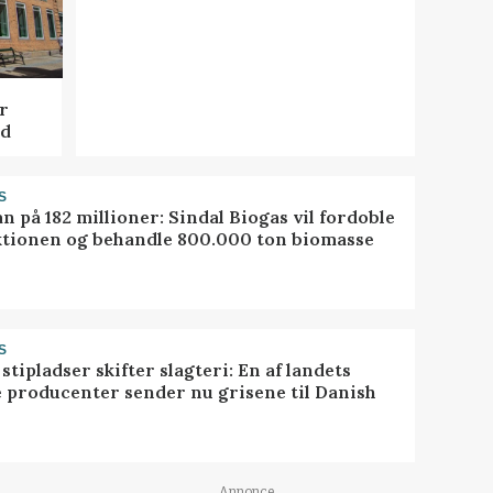
r
ed
S
ån på 182 millioner: Sindal Biogas vil fordoble
tionen og behandle 800.000 ton biomasse
S
stipladser skifter slagteri: En af landets
e producenter sender nu grisene til Danish
Annonce