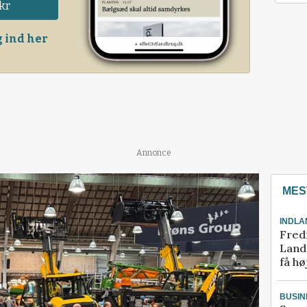
kr
 ind her
Annonce
MES
INDLA
Fred
Landm
få hø
BUSIN