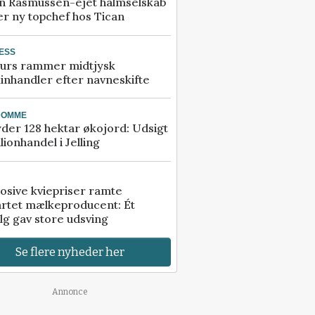
n Rasmussen-ejet halmselskab
r ny topchef hos Tican
ESS
urs rammer midtjysk
inhandler efter navneskifte
DOMME
der 128 hektar økojord: Udsigt
illionhandel i Jelling
osive kviepriser ramte
artet mælkeproducent: Ét
lg gav store udsving
Se flere nyheder her
Annonce