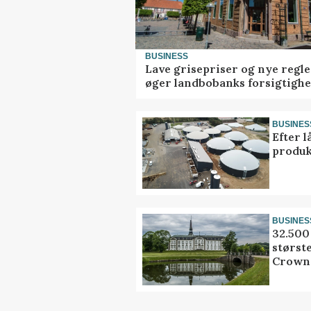
BUSINESS
Lave grisepriser og nye regle
øger landbobanks forsigtigh
BUSINES
Efter l
produk
BUSINES
32.500 
størst
Crown