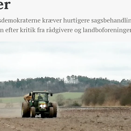
er
emokraterne kræver hurtigere sagsbehandling 
 efter kritik fra rådgivere og landboforeninger