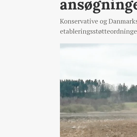
ansøgning
Konservative og Danmarksd
etableringsstøtteordningen