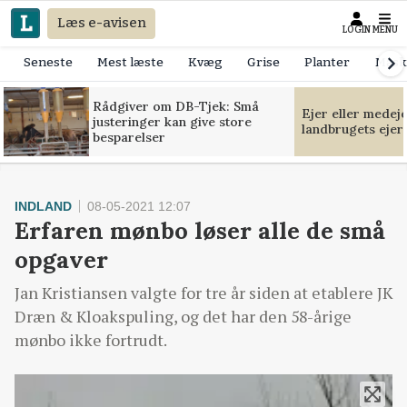
Læs e-avisen
LOGIN
MENU
Seneste
Mest læste
Kvæg
Grise
Planter
Mask
Rådgiver om DB-Tjek: Små
Ejer eller medej
justeringer kan give store
landbrugets ejer
besparelser
INDLAND
08-05-2021 12:07
Erfaren mønbo løser alle de små
opgaver
Jan Kristiansen valgte for tre år siden at etablere JK
Dræn & Kloakspuling, og det har den 58-årige
mønbo ikke fortrudt.