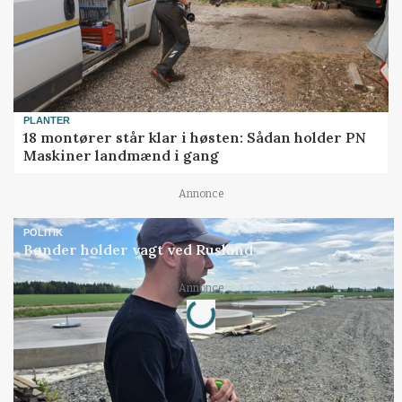
PLANTER
18 montører står klar i høsten: Sådan holder PN
Maskiner landmænd i gang
Annonce
POLITIK
Bønder holder vagt ved Rusland
Loading...
Annonce
Jobs