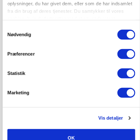
oplysninger, du har givet dem, eller som de har indsamlet
store besparelser
fra din brug af deres tjenester. Du samtykker til vores
cookies, hvis du fortsætter med at anvende vores
hjemmeside.
Samtykkevalg
Nødvendig
Præferencer
Statistik
BUSINESS
Marketing
Ejer eller medejer? Nyt tv-format udfordrer
landbrugets ejerstruktur
Annonce
Vis detaljer
Loading...
OK