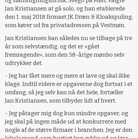
og slamsugningsfirma, Svego på Møn, valgte
Jan Kristiansen at gå solo, og han etablerede
den 1. maj 2018 firmaet JK Dræn & Kloakspuling,
som kører ud fra privatadressen på Vestmøn.
Jan Kristiansen kan således nu se tilbage på tre
år som selvstændig, og det er »gået
fremragende«, som den 58-årige mønbo selv
udtrykker det.
- Jeg har fået mere og mere at lave og skal ikke
klage. Indtil videre er opgaverne dog fortsat i et
omfang, så jeg selv kan nå det hele, fortæller
Jan Kristiansen, som tilbyder lidt af hvert.
- Jeg påtager mig dog kun mindre opgaver, og
jeg skal på ingen måde ud at konkurrere med
nogle af de større firmaer i branchen. Jeg er den