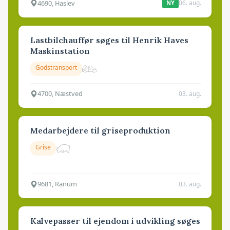
4690, Haslev
06. aug.
NY
Lastbilchauffør søges til Henrik Haves
Maskinstation
Godstransport
4700, Næstved
03. aug.
Medarbejdere til griseproduktion
Grise
9681, Ranum
03. aug.
Kalvepasser til ejendom i udvikling søges