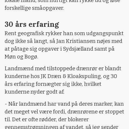
lokale mand, som hurtigt kan rykke ud og løse
forskellige småopgaver.
30 års erfaring
Rent geografisk rykker han som udgangspunkt
dog ikke så langt, så Jan Kristiansen nøjes med
at påtage sig opgaver i Sydsjælland samt på
Møn og Bogø.
Landmænd med tilstoppede drænrør er blandt
kunderne hos JK Dræn & Kloakspuling, og 30
års erfaring fornægter sig ikke, hvilket
kunderne nyder godt af.
- Når landmænd har vand på deres marker, kan
det meget vel være fordi, drænrørene er stoppet
til. Det er ofte rødder, der blokerer
gennemstrømningen af vandet, så jeg sender