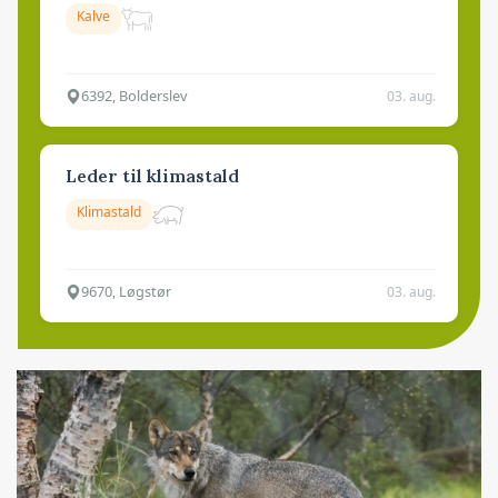
Kalve
6392, Bolderslev
03. aug.
Leder til klimastald
Klimastald
9670, Løgstør
03. aug.