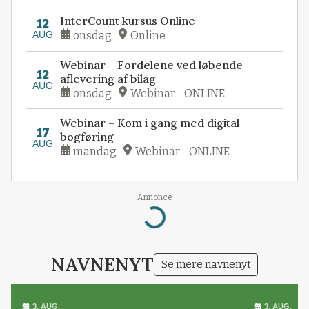
InterCount kursus Online
12
AUG
onsdag
Online
Webinar – Fordelene ved løbende
12
aflevering af bilag
AUG
onsdag
Webinar - ONLINE
Webinar – Kom i gang med digital
17
bogføring
AUG
mandag
Webinar - ONLINE
Annonce
Loading...
NAVNENYT
Se mere navnenyt
3. AUG.
3. AUG.