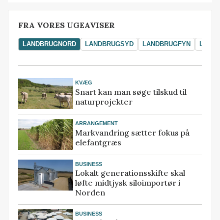
FRA VORES UGEAVISER
LANDBRUGNORD
LANDBRUGSYD
LANDBRUGFYN
LAND
KVÆG
Snart kan man søge tilskud til
naturprojekter
ARRANGEMENT
Markvandring sætter fokus på
elefantgræs
BUSINESS
Lokalt generationsskifte skal
løfte midtjysk siloimportør i
Norden
BUSINESS