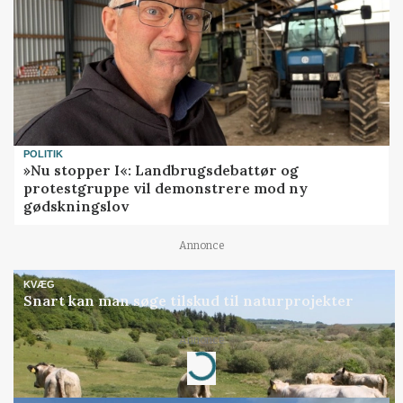
POLITIK
»Nu stopper I«: Landbrugsdebattør og
protestgruppe vil demonstrere mod ny
gødskningslov
Annonce
KVÆG
Snart kan man søge tilskud til naturprojekter
Annonce
Loading...