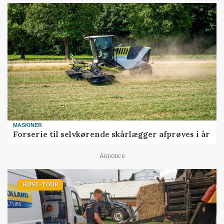
MASKINER
Forserie til selvkørende skårlægger afprøves i år
Annonce
HØST-TOUR