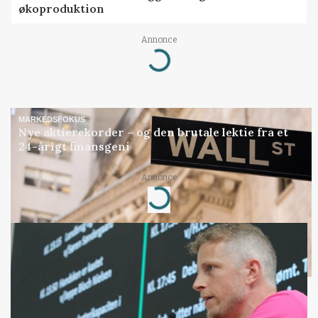
økoproduktion
Annonce
Loading...
MARKEDSFOKUS
Nye aktierekorder – og den brutale lektie fra et
24-årigt finansgeni
Annonce
Loading...