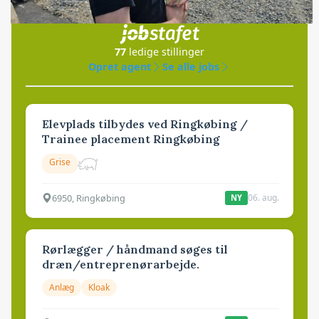
i samarbejde med
77
ledige stillinger
Opret agent
Se alle jobs
Elevplads tilbydes ved Ringkøbing /
Trainee placement Ringkøbing
Grise
6950, Ringkøbing
06. aug.
NY
Rørlægger / håndmand søges til
dræn/entreprenørarbejde.
Anlæg
Kloak