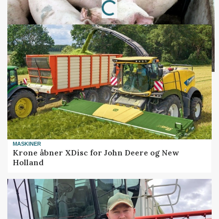
Loading...
MASKINER
Krone åbner XDisc for John Deere og New
Holland