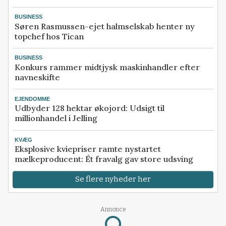
BUSINESS
Søren Rasmussen-ejet halmselskab henter ny
topchef hos Tican
BUSINESS
Konkurs rammer midtjysk maskinhandler efter
navneskifte
EJENDOMME
Udbyder 128 hektar økojord: Udsigt til
millionhandel i Jelling
KVÆG
Eksplosive kviepriser ramte nystartet
mælkeproducent: Ét fravalg gav store udsving
Se flere nyheder her
Annonce