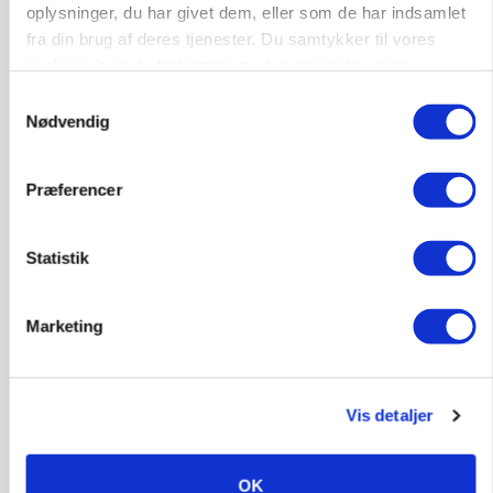
oplysninger, du har givet dem, eller som de har indsamlet
fra din brug af deres tjenester. Du samtykker til vores
cookies, hvis du fortsætter med at anvende vores
hjemmeside.
Samtykkevalg
Nødvendig
PLANTER
På døgnvagt i høsten
Præferencer
Statistik
Marketing
Vis detaljer
GRISE
Svineproducenter kalder Danish Crowns pris en
OK