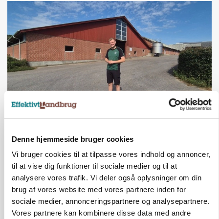
KVÆG
500-600 køer i stort barmarksprojekt: Fra
beskeden start til store drømme
Denne hjemmeside bruger cookies
Vi bruger cookies til at tilpasse vores indhold og annoncer,
til at vise dig funktioner til sociale medier og til at
HØST-TOUR
analysere vores trafik. Vi deler også oplysninger om din
brug af vores website med vores partnere inden for
sociale medier, annonceringspartnere og analysepartnere.
Vores partnere kan kombinere disse data med andre