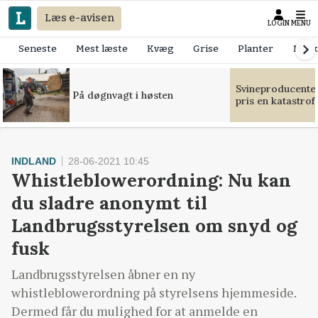
Læs e-avisen
LOGIN
MENU
Seneste
Mest læste
Kvæg
Grise
Planter
Mask
Svineproducente
På døgnvagt i høsten
pris en katastrof
INDLAND
28-06-2021 10:45
Whistleblowerordning: Nu kan
du sladre anonymt til
Landbrugsstyrelsen om snyd og
fusk
Landbrugsstyrelsen åbner en ny
whistleblowerordning på styrelsens hjemmeside.
Dermed får du mulighed for at anmelde en