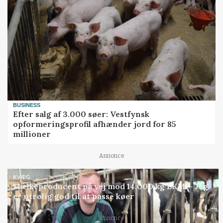
BUSINESS
Efter salg af 3.000 søer: Vestfynsk
opformeringsprofil afhænder jord for 85
millioner
Annonce
KVÆG
Mælkeproducent på vej mod 14.000 kg EKM: - Jeg
er utrolig god til at passe køer
Annonce