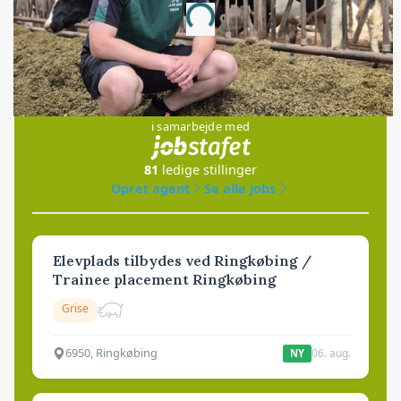
Loading...
Jobs
i samarbejde med
81
ledige stillinger
Opret agent
Se alle jobs
Elevplads tilbydes ved Ringkøbing /
Trainee placement Ringkøbing
Grise
6950, Ringkøbing
06. aug.
NY