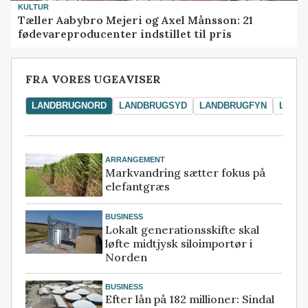
KULTUR
Tæller Aabybro Mejeri og Axel Månsson: 21
fødevareproducenter indstillet til pris
FRA VORES UGEAVISER
LANDBRUGNORD
LANDBRUGSYD
LANDBRUGFYN
LAND
ARRANGEMENT
Markvandring sætter fokus på
elefantgræs
BUSINESS
Lokalt generationsskifte skal
løfte midtjysk siloimportør i
Norden
BUSINESS
Efter lån på 182 millioner: Sindal