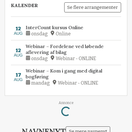
KALENDER
Se flere arrangementer
InterCount kursus Online
12
AUG
onsdag
Online
Webinar – Fordelene ved løbende
12
aflevering af bilag
AUG
onsdag
Webinar - ONLINE
Webinar – Kom i gang med digital
17
bogføring
AUG
mandag
Webinar - ONLINE
Annonce
Loading...
NAVNENYT
Se mere navnenyt