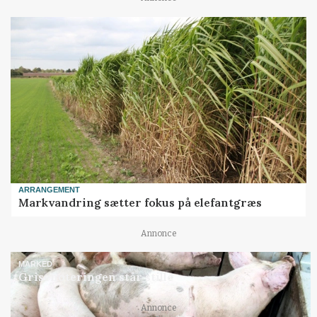
ARRANGEMENT
Markvandring sætter fokus på elefantgræs
Annonce
MARKED
Grisenoteringen står stille
Annonce