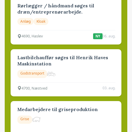
Rørlægger / håndmand søges til
dræn/entreprenørarbejde.
Anlæg
Kloak
4690, Haslev
06. aug.
NY
Lastbilchauffør søges til Henrik Haves
Maskinstation
Godstransport
4700, Næstved
03. aug.
Medarbejdere til griseproduktion
Grise