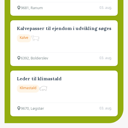
9681, Ranum
03. aug.
Kalvepasser til ejendom i udvikling søges
Kalve
6392, Bolderslev
03. aug.
Leder til klimastald
Klimastald
9670, Løgstør
03. aug.