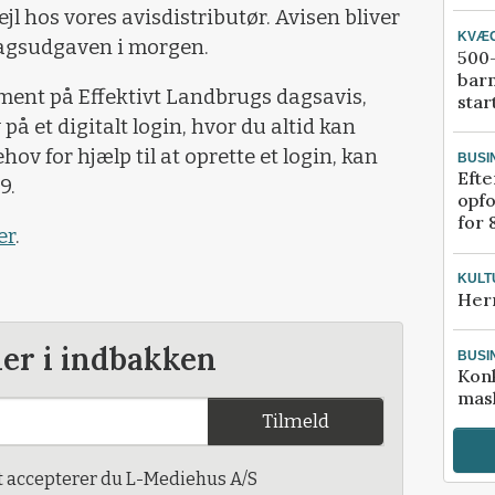
jl hos vores avisdistributør. Avisen bliver
KVÆ
agsudgaven i morgen.
500-
bar
ment på Effektivt Landbrugs dagsavis,
star
å et digitalt login, hvor du altid kan
hov for hjælp til at oprette et login, kan
BUSI
Efte
9.
opfo
for 
er
.
KULT
Her
der i indbakken
BUSI
Kon
mask
Tilmeld
t accepterer du L-Mediehus A/S