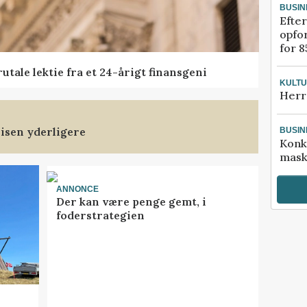
BUSIN
Efter
opfo
for 8
tale lektie fra et 24-årigt finansgeni
KULT
Herr
isen yderligere
BUSIN
Konk
mask
ANNONCE
Der kan være penge gemt, i
foderstrategien