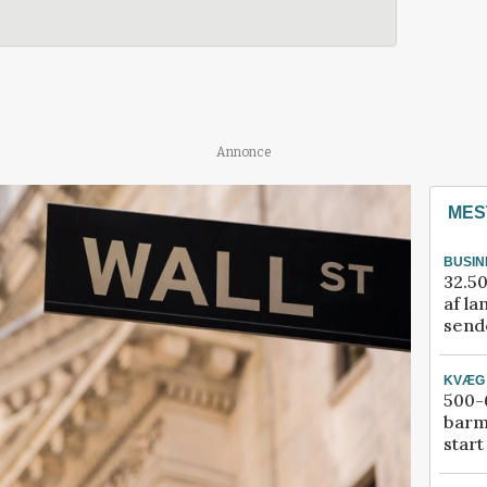
Annonce
MES
BUSIN
32.50
af la
sende
KVÆG
500-6
barm
start