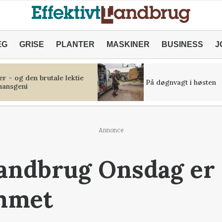
ÆG
GRISE
PLANTER
MASKINER
BUSINESS
J
r – og den brutale lektie
På døgnvagt i høsten
inansgeni
Annonce
Landbrug Onsdag er
mmet