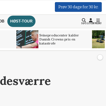
Prøv 30 dage for 30 kr.
OB
HØST-TOUR
SØG
LOGIN
MENU
Svineproducenter kalder
Danish Crowns pris en
katastrofe
 desværre