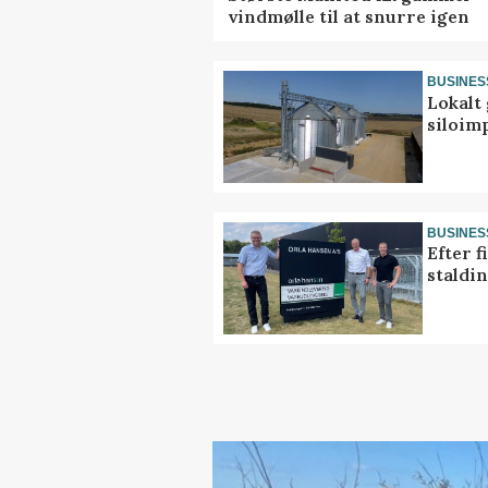
vindmølle til at snurre igen
BUSINES
Lokalt 
siloim
BUSINES
Efter f
staldi