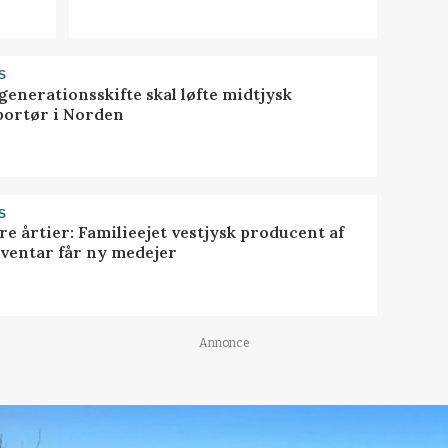
S
generationsskifte skal løfte midtjysk
portør i Norden
S
ire årtier: Familieejet vestjysk producent af
nventar får ny medejer
Annonce