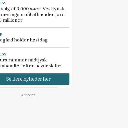
ESS
 salg af 3.000 søer: Vestfynsk
rmeringsprofil afhænder jord
5 millioner
UR
egård holder høstdag
ESS
urs rammer midtjysk
inhandler efter navneskifte
Se flere nyheder her
Annonce