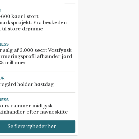
G
600 køer i stort
marksprojekt: Fra beskeden
t til store drømme
NESS
r salg af 3.000 søer: Vestfynsk
rmeringsprofil afhænder jord
85 millioner
UR
regård holder høstdag
NESS
kurs rammer midtjysk
inhandler efter navneskifte
Se flere nyheder her