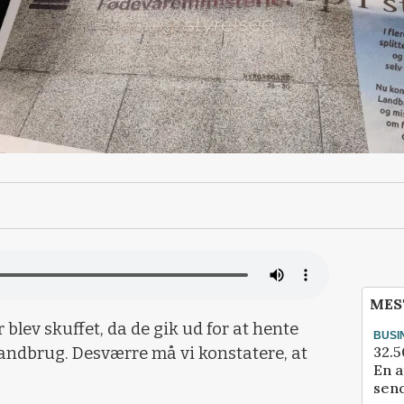
MES
blev skuffet, da de gik ud for at hente
BUSI
32.5
andbrug. Desværre må vi konstatere, at
En a
send