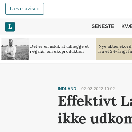
Læs e-avisen
SENESTE
KV
Det er en uskik at udlægge et
Nye aktierekorde
røgslør om økoproduktion
fra et 24-årigt f
INDLAND
02-02-2022 10:02
Effektivt 
ikke udko