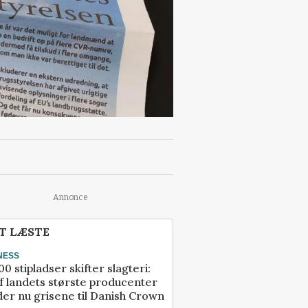
Annonce
T LÆSTE
NESS
00 stipladser skifter slagteri:
f landets største producenter
er nu grisene til Danish Crown