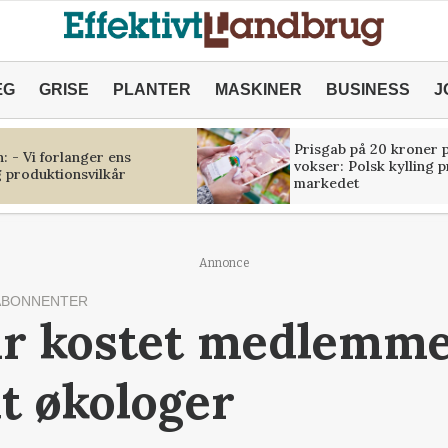
ÆG
GRISE
PLANTER
MASKINER
BUSINESS
J
Prisgab på 20 kroner p
 - Vi forlanger ens
vokser: Polsk kylling 
 produktionsvilkår
markedet
Annonce
ABONNENTER
ar kostet medlemme
dt økologer