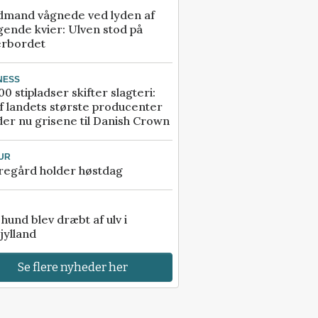
dmand vågnede ved lyden af
gende kvier: Ulven stod på
erbordet
NESS
00 stipladser skifter slagteri:
f landets største producenter
er nu grisene til Danish Crown
UR
regård holder høstdag
e hund blev dræbt af ulv i
jylland
Se flere nyheder her