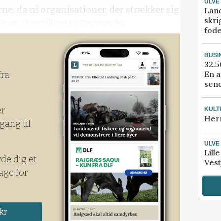
ULVE
ne, da ni organisationer, der strækker sig
Lan
skri
 Grøn Omstilling til Danmarks
fod
kologisk Landsforening, i efteråret
port.
BUSI
32.5
En a
fra
send
er
KULT
Her
gang til
ULVE
Lill
yde dig et
Vest
age for
kr