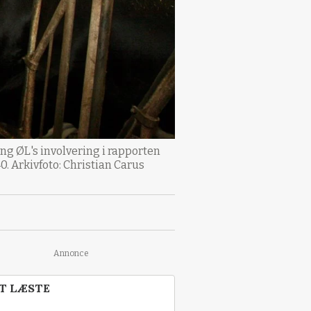
ng ØL's involvering i rapporten
0. Arkivfoto: Christian Carus
Annonce
T LÆSTE