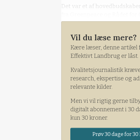
Det var et af hovedbudskaber
fra Greenpeace og Rådet for
Naturfredningsforening og Ø
udgav den meget omtalte rap
Vil du læse mere?
Kære læser, denne artikel 
Effektivt Landbrug er låst.
Kvalitetsjournalistik kræv
research, ekspertise og ad
relevante kilder.
Men vi vil rigtig gerne tilb
digitalt abonnement i 30 d
kun 30 kroner.
Prøv 30 dage for 30 