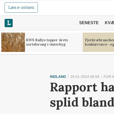
Læs e-avisen
SENESTE
KV
KWS Rallys topper årets
Fjerkræbranchen:
sortsforsøg i vinterbyg
konkurrence- og
INDLAND
18-01-2024 08:58
FOR 
Rapport h
splid blan