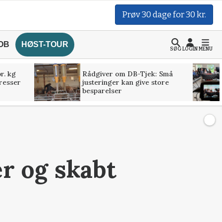
Prøv 30 dage for 30 kr.
OB
HØST-TOUR
SØG
LOGIN
MENU
r. kg
Rådgiver om DB-Tjek: Små
presser
justeringer kan give store
besparelser
r og skabt