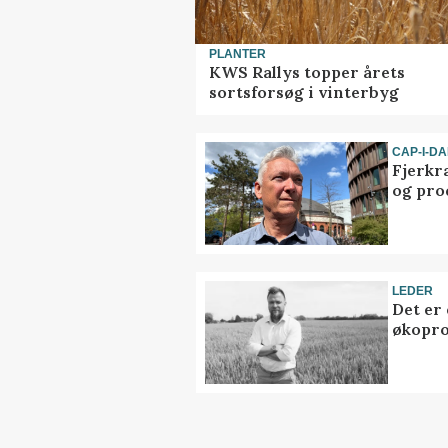
PLANTER
KWS Rallys topper årets
sortsforsøg i vinterbyg
CAP-I-D
Fjerkr
og pro
LEDER
Det er
økopr