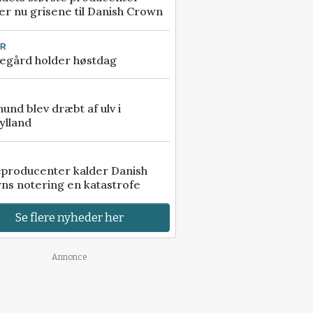
r nu grisene til Danish Crown
UR
egård holder høstdag
 hund blev dræbt af ulv i
ylland
eproducenter kalder Danish
ns notering en katastrofe
Se flere nyheder her
Annonce