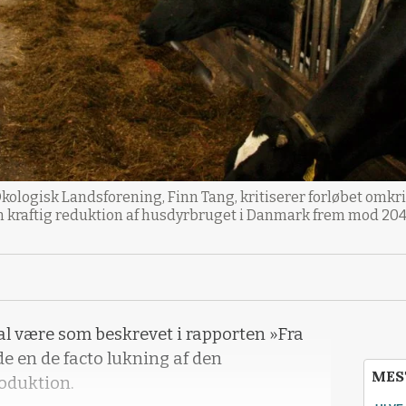
logisk Landsforening, Finn Tang, kritiserer forløbet omkri
r en kraftig reduktion af husdyrbruget i Danmark frem mod 204
al være som beskrevet i rapporten »Fra
tyde en de facto lukning af den
MES
oduktion.