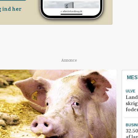
 ind her
Annonce
MES
ULVE
Land
skrig
fode
BUSIN
32.50
af la