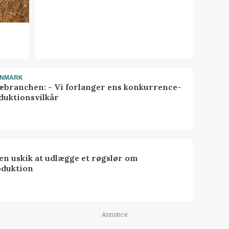
ANMARK
æbranchen: - Vi forlanger ens konkurrence-
duktionsvilkår
 en uskik at udlægge et røgslør om
oduktion
Annonce