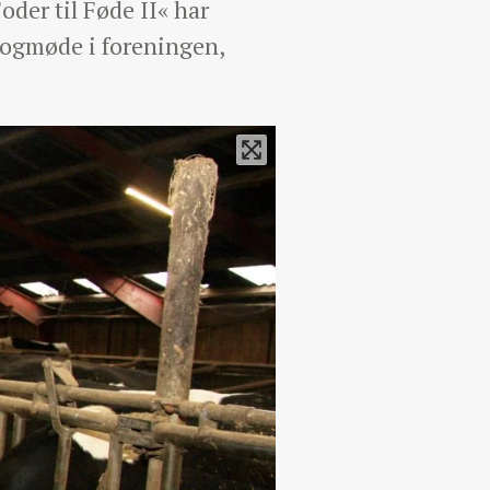
der til Føde II« har
logmøde i foreningen,