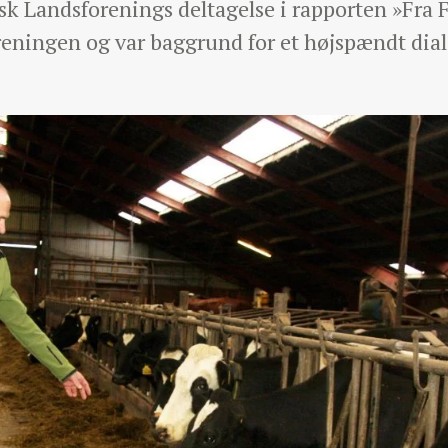
 Landsforenings deltagelse i rapporten »Fra Fo
reningen og var baggrund for et højspændt dia