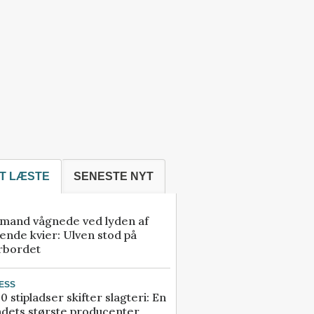
T LÆSTE
SENESTE NYT
mand vågnede ved lyden af
ende kvier: Ulven stod på
rbordet
ESS
0 stipladser skifter slagteri: En
ndets største producenter