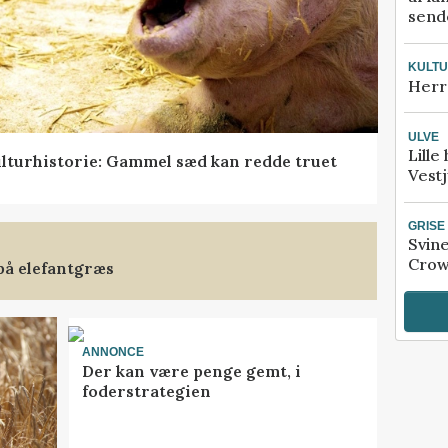
sende
KULT
Herr
ULVE
Lille
lturhistorie: Gammel sæd kan redde truet
Vestj
GRISE
Svin
Crow
på elefantgræs
ANNONCE
Der kan være penge gemt, i
foderstrategien