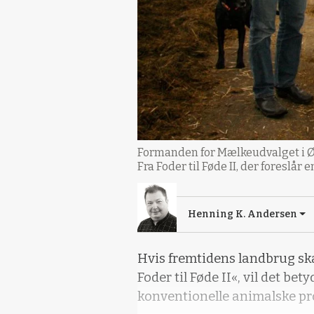
Formanden for Mælkeudvalget i Øko
Fra Foder til Føde II, der foreslå
Henning K. Andersen
Hvis fremtidens landbrug sk
Foder til Føde II«, vil det be
konventionelle animalske pr