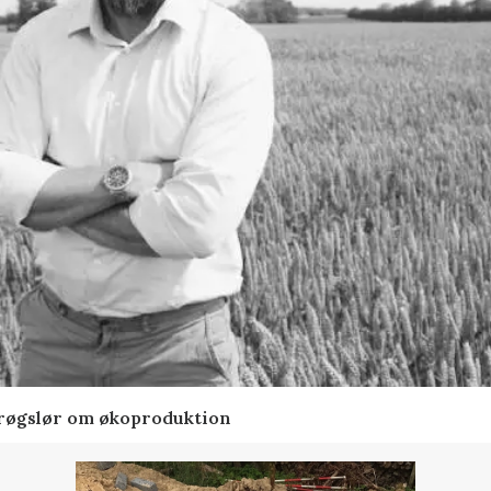
t røgslør om økoproduktion