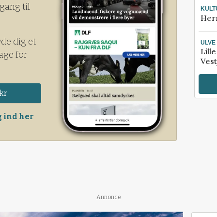
gang til
KULT
Her
yde dig et
ULVE
Lill
age for
Vest
kr
 ind her
Annonce