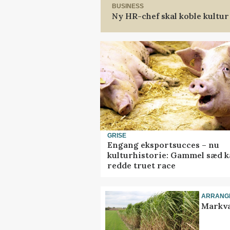
BUSINESS
Ny HR-chef skal koble kultur
GRISE
Engang eksportsucces – nu
kulturhistorie: Gammel sæd 
redde truet race
ARRANG
Markva