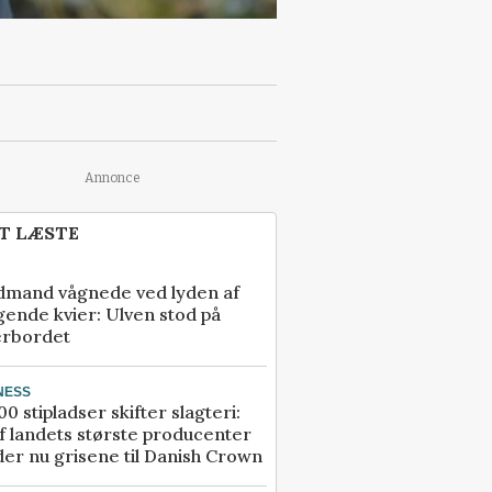
Annonce
T LÆSTE
dmand vågnede ved lyden af
gende kvier: Ulven stod på
erbordet
NESS
00 stipladser skifter slagteri:
f landets største producenter
er nu grisene til Danish Crown