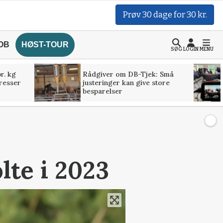
Prøv 30 dage for 30 kr.
OB
HØST-TOUR
SØG
LOGIN
MENU
r. kg
Rådgiver om DB-Tjek: Små
presser
justeringer kan give store
besparelser
te i 2023