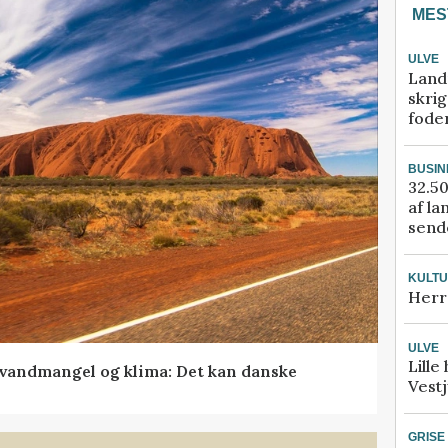
MES
ULVE
Land
skrig
fode
BUSIN
32.50
af la
sende
KULT
Herr
ULVE
Lille
vandmangel og klima: Det kan danske
Vestj
GRISE