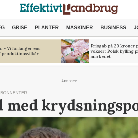
ÆG
GRISE
PLANTER
MASKINER
BUSINESS
J
Prisgab på 20 kroner p
 - Vi forlanger ens
vokser: Polsk kylling 
 produktionsvilkår
markedet
Annonce
ABONNENTER
 med krydsningspol