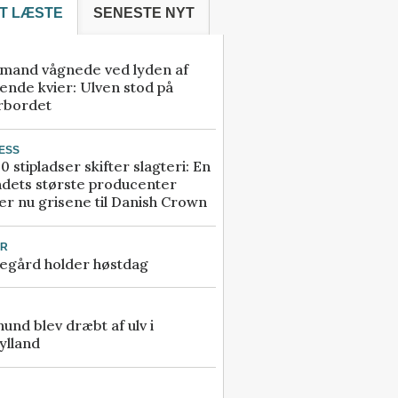
T LÆSTE
SENESTE NYT
mand vågnede ved lyden af
ende kvier: Ulven stod på
rbordet
ESS
0 stipladser skifter slagteri: En
ndets største producenter
r nu grisene til Danish Crown
UR
egård holder høstdag
 hund blev dræbt af ulv i
ylland