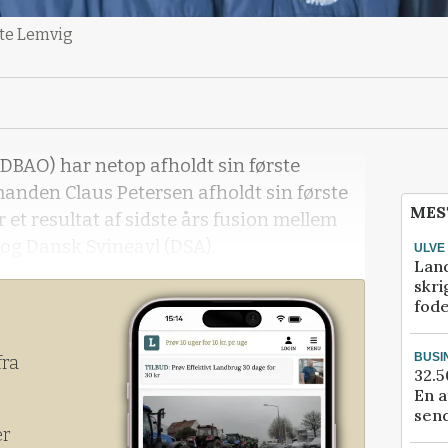
tte Lemvig
DBAO) har netop afholdt sin første
anden Claus Petersen afholdt sin første
MES
r et resultat af sidste års fusion mellem
og Dansk Svineavl (DSA).
ULVE
Lan
skri
fod
BUSI
fra
32.5
En a
send
er