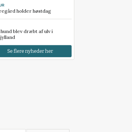
UR
regård holder høstdag
e hund blev dræbt af ulv i
jylland
Se flere nyheder her