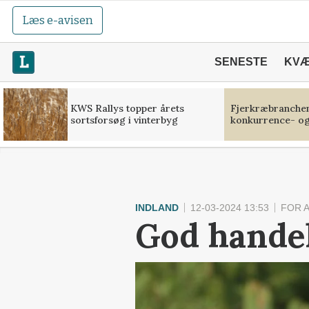
Læs e-avisen
SENESTE
KV
KWS Rallys topper årets
Fjerkræbranchen:
sortsforsøg i vinterbyg
konkurrence- og
INDLAND
12-03-2024 13:53
FOR 
God handel