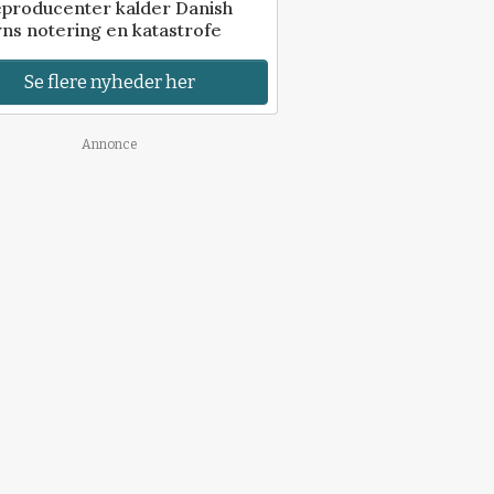
eproducenter kalder Danish
ns notering en katastrofe
Se flere nyheder her
Annonce