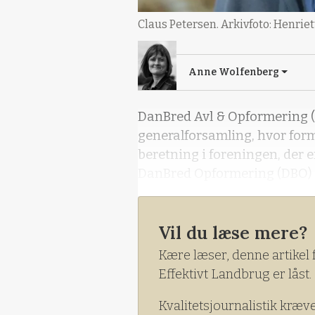
Claus Petersen. Arkivfoto: Henrie
Anne Wolfenberg
DanBred Avl & Opformering (
generalforsamling, hvor form
beretning i foreningen, der e
DanBred Opformering (DBO) 
Vil du læse mere?
Kære læser, denne artikel 
Effektivt Landbrug er låst.
Kvalitetsjournalistik kræv