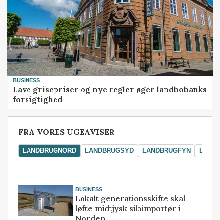
BUSINESS
Lave grisepriser og nye regler øger landbobanks
forsigtighed
FRA VORES UGEAVISER
LANDBRUGNORD
LANDBRUGSYD
LANDBRUGFYN
LAND
BUSINESS
Lokalt generationsskifte skal
løfte midtjysk siloimportør i
Norden