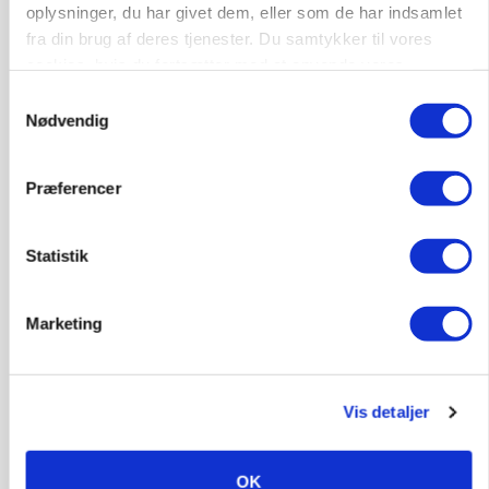
oplysninger, du har givet dem, eller som de har indsamlet
fra din brug af deres tjenester. Du samtykker til vores
Annonce
cookies, hvis du fortsætter med at anvende vores
hjemmeside.
KULTUR
Samtykkevalg
Største Manitou fik gammel vindmølle til at
Nødvendig
snurre igen
Annonce
Præferencer
Loading...
Statistik
Marketing
Vis detaljer
OK