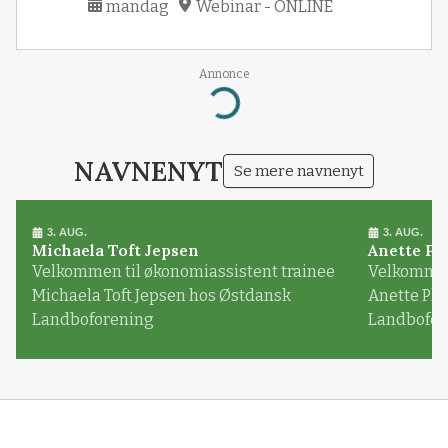
mandag
Webinar - ONLINE
Annonce
Loading...
NAVNENYT
Se mere navnenyt
3. AUG.
3. AUG.
Michaela Toft Jepsen
Anette Pl
Velkommen til økonomiassistent trainee
Velkommen 
Michaela Toft Jepsen hos Østdansk
Anette Pl
Landboforening
Landbofor