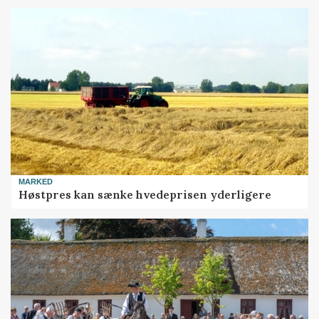
MARKED
Høstpres kan sænke hvedeprisen yderligere