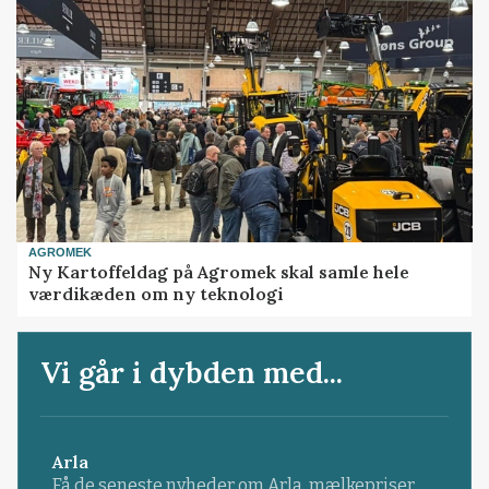
AGROMEK
Ny Kartoffeldag på Agromek skal samle hele
værdikæden om ny teknologi
Vi går i dybden med...
Arla
Få de seneste nyheder om Arla, mælkepriser,