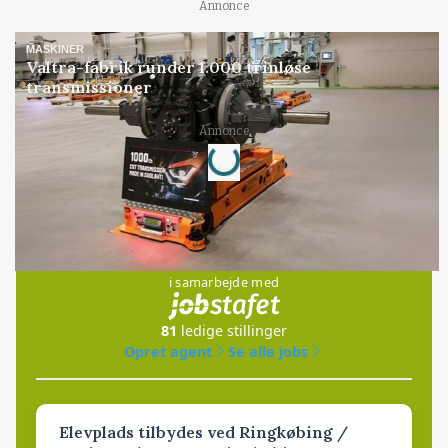
Annonce
MASKINER
Valtra-fabrik runder 1.000 trinløse
transmissioner
Loading...
Annonce
Jobs
i samarbejde med
81
ledige stillinger
Opret agent
Se alle jobs
Elevplads tilbydes ved Ringkøbing /