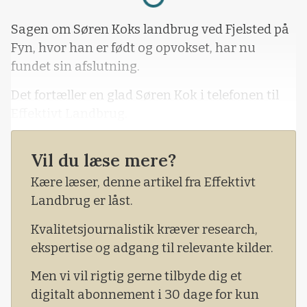
Sagen om Søren Koks landbrug ved Fjelsted på
Fyn, hvor han er født og opvokset, har nu
fundet sin afslutning.
Det fortæller en glad Søren Kok i telefonen til
Effektivt Landbrug.
Der er tale om en ekspropriation i forhold til
Vil du læse mere?
den kommende jernbane, hvor man altså har
valgt at imødekomme Søren Koks anmodning.
Kære læser, denne artikel fra Effektivt
Landbrug er låst.
Kvalitetsjournalistik kræver research,
ekspertise og adgang til relevante kilder.
Men vi vil rigtig gerne tilbyde dig et
digitalt abonnement i 30 dage for kun