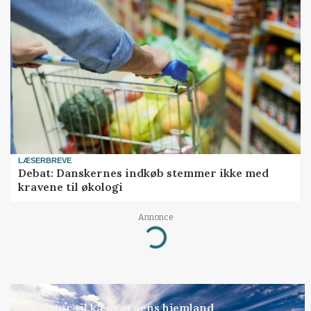
LÆSERBREVE
Debat: Danskernes indkøb stemmer ikke med
kravene til økologi
Annonce
Loading...
KULTUR
Studietur til kænguruens hjemland