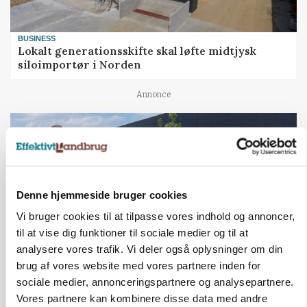
BUSINESS
Lokalt generationsskifte skal løfte midtjysk
siloimportør i Norden
Annonce
Denne hjemmeside bruger cookies
Vi bruger cookies til at tilpasse vores indhold og annoncer,
til at vise dig funktioner til sociale medier og til at
analysere vores trafik. Vi deler også oplysninger om din
brug af vores website med vores partnere inden for
BUSINESS
sociale medier, annonceringspartnere og analysepartnere.
Efter fire årtier: Familieejet vestjysk producent
Vores partnere kan kombinere disse data med andre
af staldinventar får ny medejer