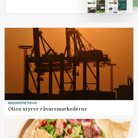
MARKEDSFOKUS
Olien styrer råvaremarkederne