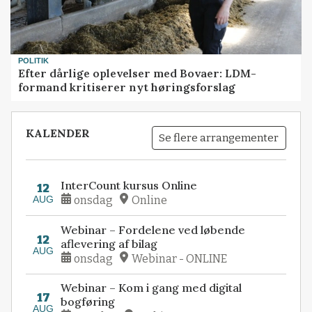
POLITIK
Efter dårlige oplevelser med Bovaer: LDM-
formand kritiserer nyt høringsforslag
KALENDER
Se flere arrangementer
InterCount kursus Online
12
AUG
onsdag
Online
Webinar – Fordelene ved løbende
12
aflevering af bilag
AUG
onsdag
Webinar - ONLINE
Webinar – Kom i gang med digital
17
bogføring
AUG