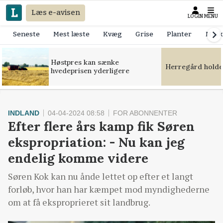
Læs e-avisen
LOGIN
MENU
Seneste
Mest læste
Kvæg
Grise
Planter
Mask
Høstpres kan sænke
Herregård holde
hvedeprisen yderligere
INDLAND
04-04-2024 08:58
FOR ABONNENTER
Efter flere års kamp fik Søren
ekspropriation: - Nu kan jeg
endelig komme videre
Søren Kok kan nu ånde lettet op efter et langt
forløb, hvor han har kæmpet mod myndighederne
om at få eksproprieret sit landbrug.