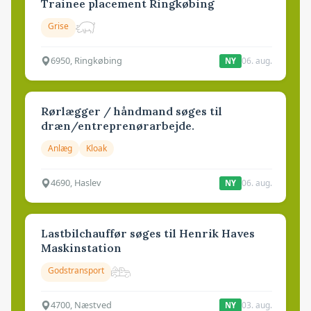
Trainee placement Ringkøbing
Grise
6950, Ringkøbing
06. aug.
NY
Rørlægger / håndmand søges til
dræn/entreprenørarbejde.
Anlæg
Kloak
4690, Haslev
06. aug.
NY
Lastbilchauffør søges til Henrik Haves
Maskinstation
Godstransport
4700, Næstved
03. aug.
NY