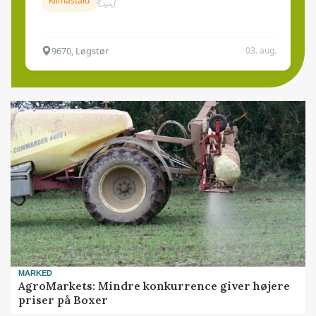
Klimastald
9670, Løgstør
03. aug.
MARKED
AgroMarkets: Mindre konkurrence giver højere
priser på Boxer