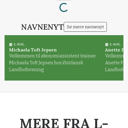
Loading...
NAVNENYT
Se mere navnenyt
3. AUG.
3. AUG.
Michaela Toft Jepsen
Anette Pl
Velkommen til økonomiassistent trainee
Velkommen 
Michaela Toft Jepsen hos Østdansk
Anette Pl
Landboforening
Landbofor
MERE FRA L-