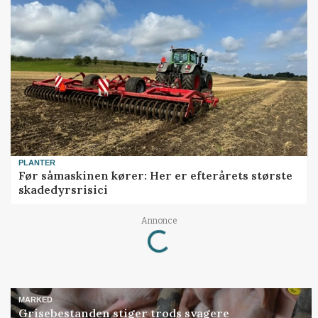
PLANTER
Før såmaskinen kører: Her er efterårets største
skadedyrsrisici
Annonce
Loading...
MARKED
Grisebestanden stiger trods svagere