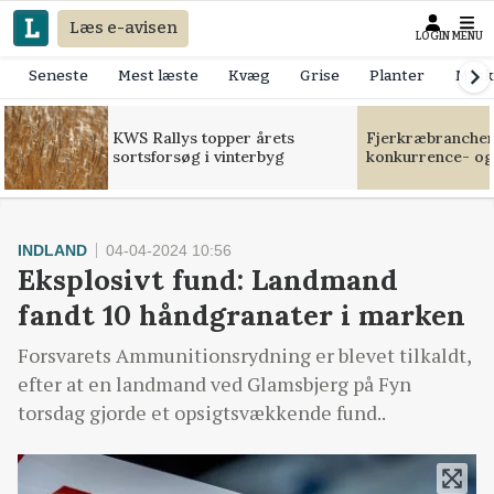
Læs e-avisen
LOGIN
MENU
Seneste
Mest læste
Kvæg
Grise
Planter
Mask
KWS Rallys topper årets
Fjerkræbranchen:
sortsforsøg i vinterbyg
konkurrence- og
INDLAND
04-04-2024 10:56
Eksplosivt fund: Landmand
fandt 10 håndgranater i marken
Forsvarets Ammunitionsrydning er blevet tilkaldt,
efter at en landmand ved Glamsbjerg på Fyn
torsdag gjorde et opsigtsvækkende fund..