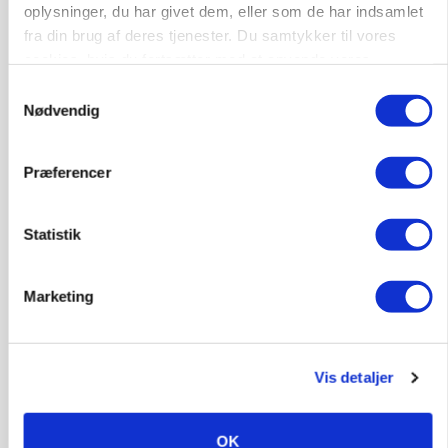
oplysninger, du har givet dem, eller som de har indsamlet
marked for biokul
fra din brug af deres tjenester. Du samtykker til vores
cookies, hvis du fortsætter med at anvende vores
Annonce
hjemmeside.
Samtykkevalg
POLITIK
Nødvendig
»Nu stopper I«: Landbrugsdebattør og
protestgruppe vil demonstrere mod ny
gødskningslov
Præferencer
Annonce
Loading...
Statistik
Marketing
Vis detaljer
OK