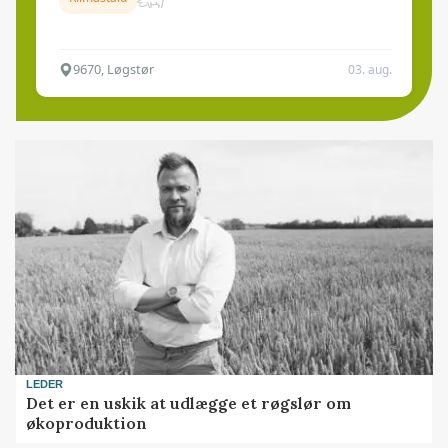
9670, Løgstør
03. aug.
LEDER
Det er en uskik at udlægge et røgslør om
økoproduktion