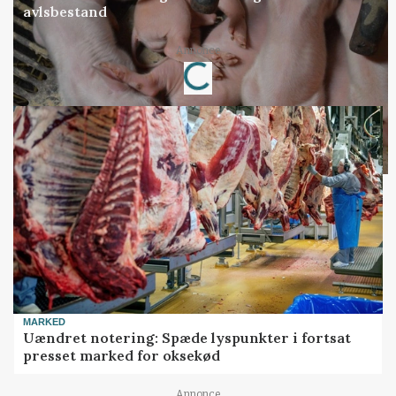
avlsbestand
Annonce
Loading...
MARKED
Uændret notering: Spæde lyspunkter i fortsat
presset marked for oksekød
Annonce