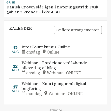
GRISE
Danish Crown slår igen i noteringsstrid: Tysk
gab er 3 kroner – ikke 4,30
KALENDER
Se flere arrangementer
InterCount kursus Online
12
AUG
onsdag
Online
Webinar – Fordelene ved løbende
12
aflevering af bilag
AUG
onsdag
Webinar - ONLINE
Webinar – Kom i gang med digital
17
bogføring
AUG
mandag
Webinar - ONLINE
Annonce