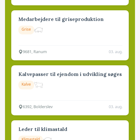
Medarbejdere til griseproduktion
Grise
9681, Ranum
03. aug.
Kalvepasser til ejendom i udvikling søges
Kalve
6392, Bolderslev
03. aug.
Leder til klimastald
Klimastald