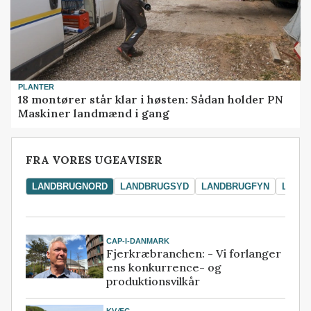
PLANTER
18 montører står klar i høsten: Sådan holder PN
Maskiner landmænd i gang
FRA VORES UGEAVISER
LANDBRUGNORD
LANDBRUGSYD
LANDBRUGFYN
LAND
CAP-I-DANMARK
Fjerkræbranchen: - Vi forlanger
ens konkurrence- og
produktionsvilkår