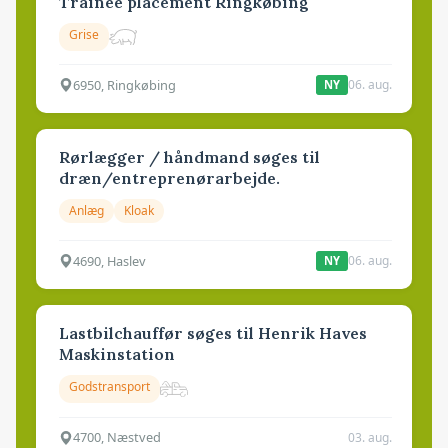
Trainee placement Ringkøbing
Grise
6950, Ringkøbing
06. aug.
NY
Rørlægger / håndmand søges til
dræn/entreprenørarbejde.
Anlæg
Kloak
4690, Haslev
06. aug.
NY
Lastbilchauffør søges til Henrik Haves
Maskinstation
Godstransport
4700, Næstved
03. aug.