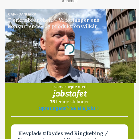
Annonce
CAP-I-DANMARK
Fjerkræbranchen: - Vi forlanger ens
konkurrence- og produktionsvilkår
Annonce
Loading...
Jobs
i samarbejde med
76
ledige stillinger
Opret agent
Se alle jobs
Elevplads tilbydes ved Ringkøbing /