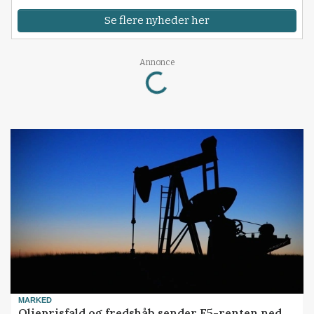
Se flere nyheder her
Annonce
Loading...
MARKED
Olieprisfald og fredshåb sender F5-renten ned