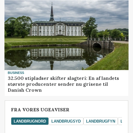
BUSINESS
32.500 stipladser skifter slagteri: En af landets
største producenter sender nu grisene til
Danish Crown
FRA VORES UGEAVISER
LANDBRUGNORD
LANDBRUGSYD
LANDBRUGFYN
LAND