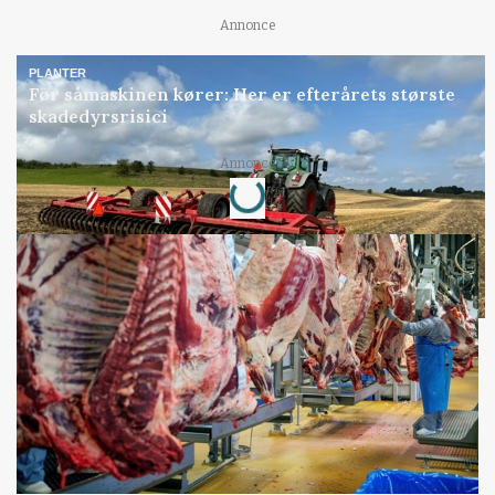
Annonce
PLANTER
Før såmaskinen kører: Her er efterårets største
skadedyrsrisici
Loading...
Annonce