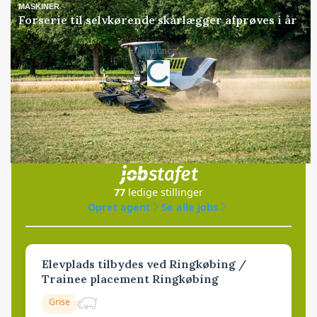
MASKINER
Forserie til selvkørende skårlægger afprøves i år
Annonce
Loading...
Jobs
i samarbejde med
77
ledige stillinger
Opret agent
Se alle jobs
Elevplads tilbydes ved Ringkøbing /
Trainee placement Ringkøbing
Grise