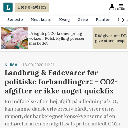
Læs e-avisen
LOGIN
MENU
Seneste
Mest læste
Kvæg
Grise
Planter
Mask
Prisgab på 20 kroner pr. kg
Rådgiver om DB-
vokser: Polsk kylling presser
give store bespa
markedet
KLIMA
18-09-2020 16:21
Landbrug & Fødevarer før
politiske forhandlinger:: - CO2-
afgifter er ikke noget quickfix
En indførelse af en høj afgift på udledning af CO₂
kan ramme dansk erhvervsliv hårdt, viser en ny
rapport, der har beregnet konsekvenserne af en
indførelse af en høj afgiftssats pr. ton udledt CO2 i