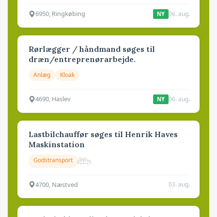
6950, Ringkøbing
06. aug.
NY
Rørlægger / håndmand søges til
dræn/entreprenørarbejde.
Anlæg
Kloak
4690, Haslev
06. aug.
NY
Lastbilchauffør søges til Henrik Haves
Maskinstation
Godstransport
4700, Næstved
03. aug.