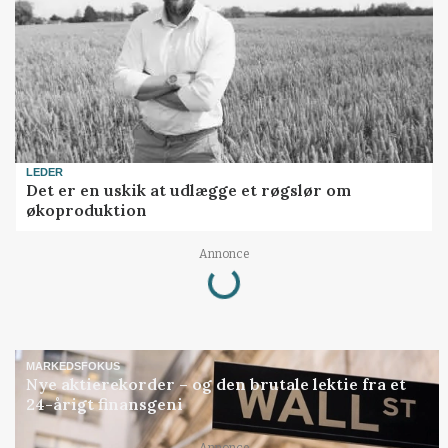
LEDER
Det er en uskik at udlægge et røgslør om
økoproduktion
Loading...
Annonce
MARKEDSFOKUS
Nye aktierekorder – og den brutale lektie fra et
24-årigt finansgeni