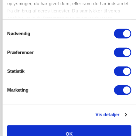
oplysninger, du har givet dem, eller som de har indsamlet
9670, Løgstør
03. aug.
fra din brug af deres tjenester. Du samtykker til vores
cookies, hvis du fortsætter med at anvende vores
hjemmeside.
Samtykkevalg
Nødvendig
HØST-TOUR
Præferencer
Statistik
Marketing
PLANTER
18 montører står klar i høsten: Sådan holder PN
Maskiner landmænd i gang
Vis detaljer
OK