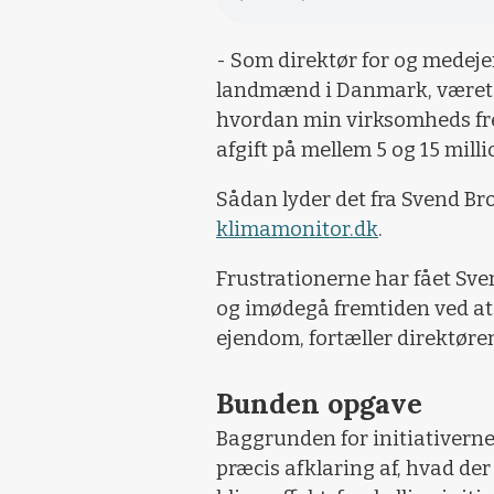
- Som direktør for og medejer
landmænd i Danmark, været ra
hvordan min virksomheds fre
afgift på mellem 5 og 15 milli
Sådan lyder det fra Svend Br
klimamonitor.dk
.
Frustrationerne har fået Sve
og imødegå fremtiden ved at i
ejendom, fortæller direktøren
Bunden opgave
Baggrunden for initiativerne
præcis afklaring af, hvad der