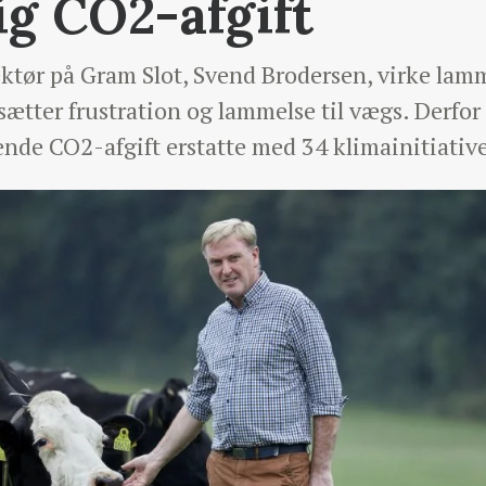
ig CO2-afgift
rektør på Gram Slot, Svend Brodersen, virke la
sætter frustration og lammelse til vægs. Derfor
nde CO2-afgift erstatte med 34 klimainitiative