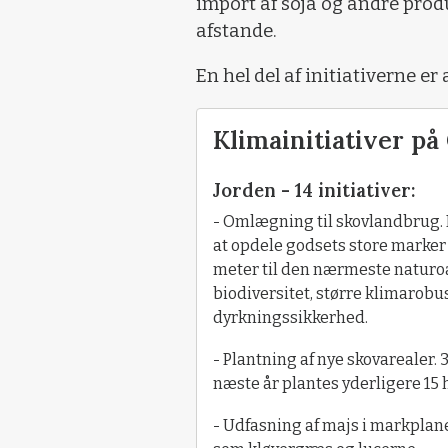
import af soja og andre prod
afstande.
En hel del af initiativerne er 
Klimainitiativer på
Jorden - 14 initiativer:
- Omlægning til skovlandbrug. 
at opdele godsets store marker 
meter til den nærmeste naturoa
biodiversitet, større klimarobu
dyrkningssikkerhed.
- Plantning af nye skovarealer. 
næste år plantes yderligere 15 
- Udfasning af majs i markplane