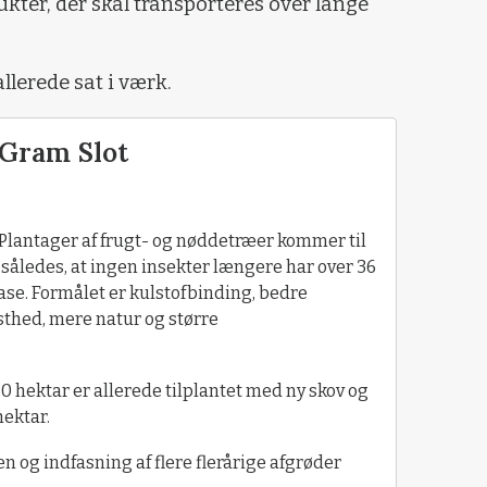
ukter, der skal transporteres over lange
allerede sat i værk.
 Gram Slot
Plantager af frugt- og nøddetræer kommer til
således, at ingen insekter længere har over 36
se. Formålet er kulstofbinding, bedre
sthed, mere natur og større
30 hektar er allerede tilplantet med ny skov og
hektar.
n og indfasning af flere flerårige afgrøder