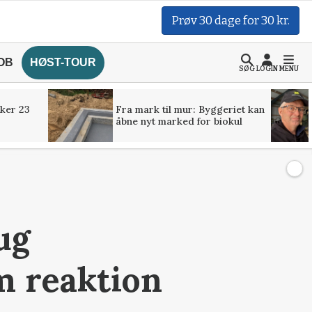
Prøv 30 dage for 30 kr.
OB
HØST-TOUR
SØG
LOGIN
MENU
ker 23
Fra mark til mur: Byggeriet kan
åbne nyt marked for biokul
ug
m reaktion