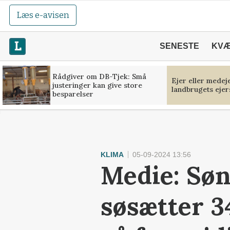
Læs e-avisen
SENESTE
KV
Rådgiver om DB-Tjek: Små
Ejer eller medej
justeringer kan give store
landbrugets ejer
besparelser
KLIMA
05-09-2024 13:56
Medie: Søn
søsætter 3