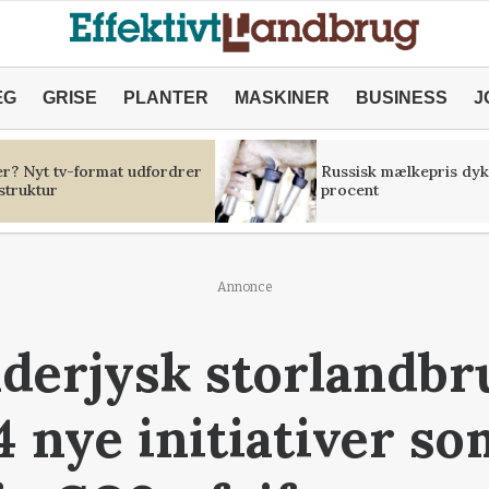
ÆG
GRISE
PLANTER
MASKINER
BUSINESS
J
er? Nyt tv-format udfordrer
Russisk mælkepris dyk
struktur
procent
Annonce
derjysk storlandbr
4 nye initiativer so