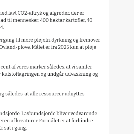
med lavt CO2-aftryk og afgrøder, der er
d til mennesker: 400 hektar kartofler, 40
4.
rgang til mere pløjefri dyrkning og fremover
Ovland-plove. Målet er fra 2025 kun at pløje
cent af vores marker således, at vi samler
er kulstoflagringen og undgår udvaskning og
ng således, at alle ressourcer udnyttes
bundsjorde. Lavbundsjorde bliver vedvarende
n af kreaturer. Formålet er at forhindre
r sat i gang.