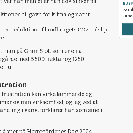
ativer har, men ét er han dog sikker på:
BUSI
Kon
tionen til gavn for klima og natur
mask
 at en reduktion af landbrugets CO2-udslip
e.
at man på Gram Slot, som er en af
 gårde med 3.500 hektar og 1250
e nu.
stration
an frustration kan virke lammende og
mør og min virksomhed, og jeg ved at
handling i gang, forklarer han som sine i
de åbner på Herregårdenes Dag 2024