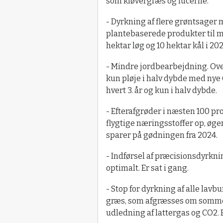
som kløvergræs og lucerne.
- Dyrkning af flere grøntsager 
plantebaserede produkter til ma
hektar løg og 10 hektar kål i 202
- Mindre jordbearbejdning. Ove
kun pløje i halv dybde med nye 
hvert 3. år og kun i halv dybde.
- Efterafgrøder i næsten 100 pro
flygtige næringsstoffer op, øg
sparer på gødningen fra 2024.
- Indførsel af præcisionsdyrkni
optimalt. Er sat i gang.
- Stop for dyrkning af alle lav
græs, som afgræsses om sommere
udledning af lattergas og CO2. E