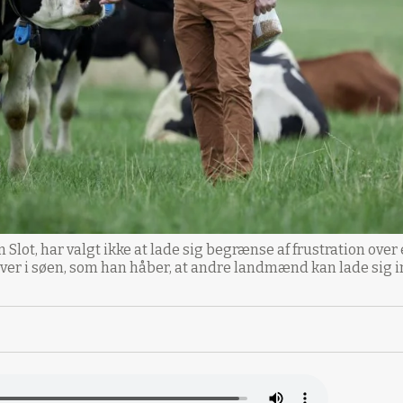
Slot, har valgt ikke at lade sig begrænse af frustration ove
iver i søen, som han håber, at andre landmænd kan lade sig 