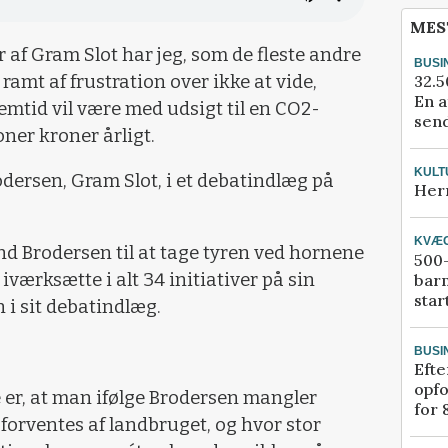
MES
 af Gram Slot har jeg, som de fleste andre
BUSI
32.5
mt af frustration over ikke at vide,
En a
mtid vil være med udsigt til en CO2-
send
oner kroner årligt.
KULT
odersen, Gram Slot, i et debatindlæg på
Her
KVÆ
nd Brodersen til at tage tyren ved hornene
500-
værksætte i alt 34 initiativer på sin
bar
star
 i sit debatindlæg.
BUSI
Efte
opfo
 er, at man ifølge Brodersen mangler
for 
 forventes af landbruget, og hvor stor