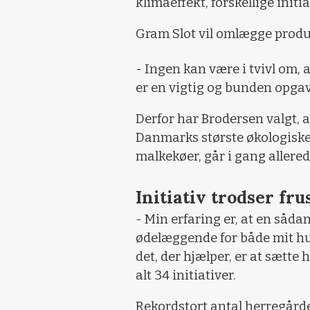
klimaeffekt, forskellige initi
Gram Slot vil omlægge produk
- Ingen kan være i tvivl om,
er en vigtig og bunden opgav
Derfor har Brodersen valgt, 
Danmarks største økologiske
malkekøer, går i gang allered
Initiativ trodser fru
- Min erfaring er, at en såd
ødelæggende for både mit hu
det, der hjælper, er at sætte 
alt 34 initiativer.
Rekordstort antal herregår