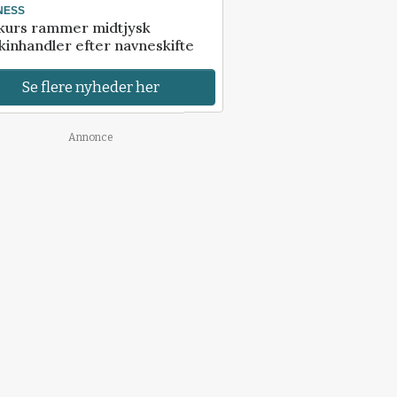
NESS
kurs rammer midtjysk
inhandler efter navneskifte
Se flere nyheder her
Annonce