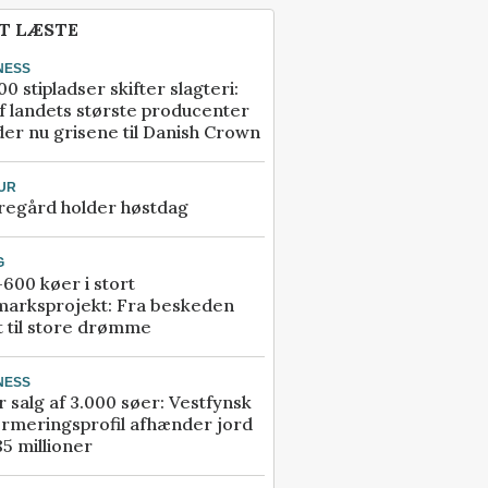
T LÆSTE
NESS
00 stipladser skifter slagteri:
f landets største producenter
er nu grisene til Danish Crown
UR
regård holder høstdag
G
600 køer i stort
marksprojekt: Fra beskeden
t til store drømme
NESS
r salg af 3.000 søer: Vestfynsk
rmeringsprofil afhænder jord
85 millioner