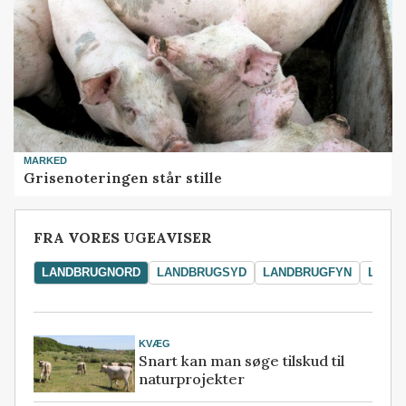
MARKED
Grisenoteringen står stille
FRA VORES UGEAVISER
LANDBRUGNORD
LANDBRUGSYD
LANDBRUGFYN
LAND
KVÆG
Snart kan man søge tilskud til
naturprojekter