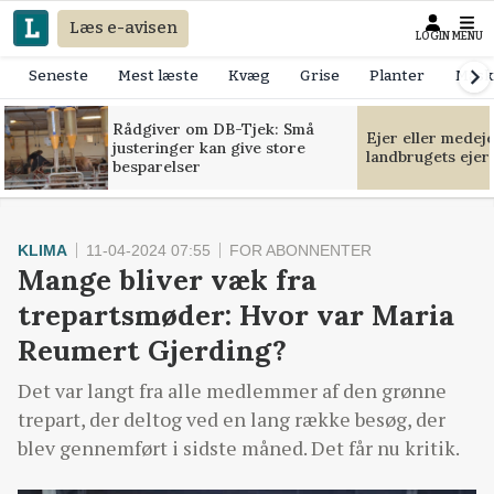
Læs e-avisen
LOGIN
MENU
Seneste
Mest læste
Kvæg
Grise
Planter
Mask
Rådgiver om DB-Tjek: Små
Ejer eller medej
justeringer kan give store
landbrugets ejer
besparelser
KLIMA
11-04-2024 07:55
FOR ABONNENTER
Mange bliver væk fra
trepartsmøder: Hvor var Maria
Reumert Gjerding?
Det var langt fra alle medlemmer af den grønne
trepart, der deltog ved en lang række besøg, der
blev gennemført i sidste måned. Det får nu kritik.