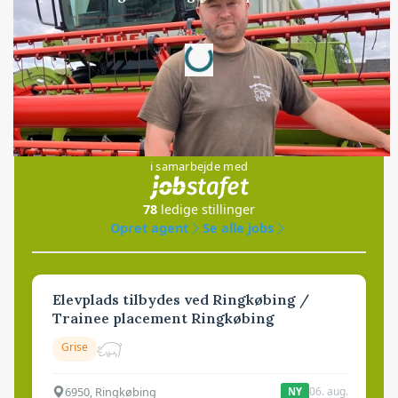
Loading...
Annonce
Jobs
i samarbejde med
78
ledige stillinger
Opret agent
Se alle jobs
Elevplads tilbydes ved Ringkøbing /
Trainee placement Ringkøbing
Grise
6950, Ringkøbing
06. aug.
NY