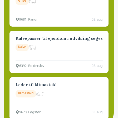
Grise
9681, Ranum
03. aug.
Kalvepasser til ejendom i udvikling søges
Kalve
6392, Bolderslev
03. aug.
Leder til klimastald
Klimastald
9670, Løgstør
03. aug.