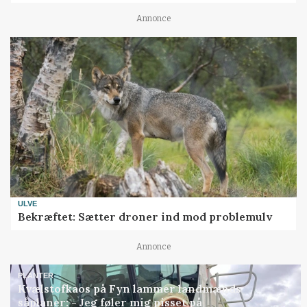
Annonce
ULVE
Bekræftet: Sætter droner ind mod problemulv
Annonce
PLANTER
Kvælstofkaos på Fyn lammer landmænds
såplaner: - Jeg føler mig pisset på