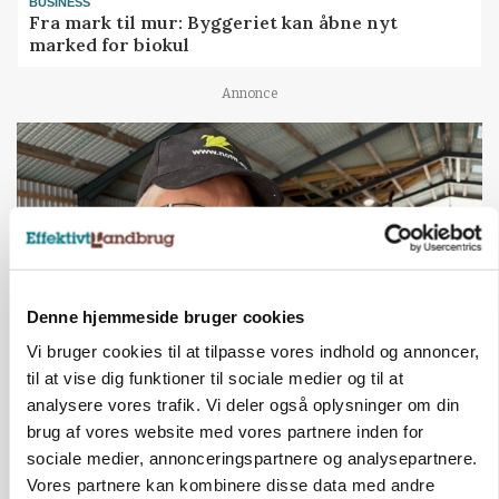
BUSINESS
Fra mark til mur: Byggeriet kan åbne nyt
marked for biokul
Annonce
Denne hjemmeside bruger cookies
Vi bruger cookies til at tilpasse vores indhold og annoncer,
til at vise dig funktioner til sociale medier og til at
POLITIK
analysere vores trafik. Vi deler også oplysninger om din
»Nu stopper I«: Landbrugsdebattør og
brug af vores website med vores partnere inden for
protestgruppe vil demonstrere mod ny
gødskningslov
sociale medier, annonceringspartnere og analysepartnere.
Vores partnere kan kombinere disse data med andre