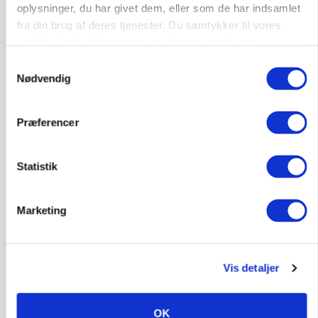
Annonce
oplysninger, du har givet dem, eller som de har indsamlet
fra din brug af deres tjenester. Du samtykker til vores
POLITIK
cookies, hvis du fortsætter med at anvende vores
Folketinget behandler ny gødskningslov: Sådan
hjemmeside.
kan den ændre din bedrift fra 2027
Samtykkevalg
Nødvendig
Annonce
Loading...
Præferencer
Statistik
Marketing
Vis detaljer
OK
KVÆG