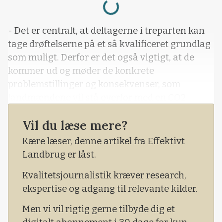
- Det er centralt, at deltagerne i treparten kan
tage drøftelserne på et så kvalificeret grundlag
som muligt. Derfor er det også vigtigt, at de
kommer ud og møder de konkrete
problemstillinger og konsekvenser, som
landmændene vil stå overfor med en CO2-
afgift. Den viden er efter min mening
Vil du læse mere?
grundlæggende, når man skal ind og forhandle
et emne med så store og vidtgående
Kære læser, denne artikel fra Effektivt
konsekvenser for et helt erhverv.
Landbrug er låst.
Kvalitetsjournalistik kræver research,
ekspertise og adgang til relevante kilder.
Men vi vil rigtig gerne tilbyde dig et