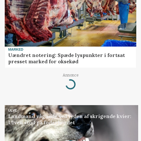
MARKED
Uændret notering: Spæde lyspunkter i fortsat
presset marked for oksekød
Annonce
Loading...
ULVE
Landmand vågnede ved lyden af skrigende kvier:
Ulven stod på foderbordet
Annonce