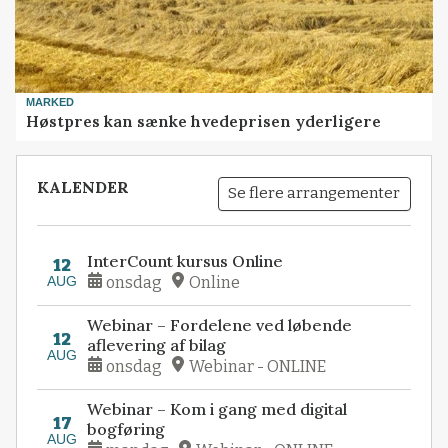
MARKED
Høstpres kan sænke hvedeprisen yderligere
KALENDER
Se flere arrangementer
InterCount kursus Online
12
AUG
onsdag
Online
Webinar – Fordelene ved løbende
12
aflevering af bilag
AUG
onsdag
Webinar - ONLINE
Webinar – Kom i gang med digital
17
bogføring
AUG