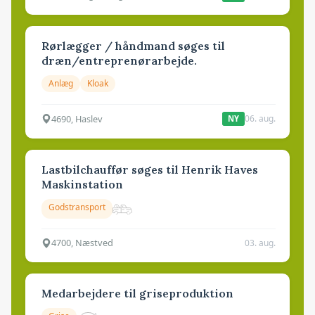
Rørlægger / håndmand søges til
dræn/entreprenørarbejde.
Anlæg
Kloak
4690, Haslev
06. aug.
NY
Lastbilchauffør søges til Henrik Haves
Maskinstation
Godstransport
4700, Næstved
03. aug.
Medarbejdere til griseproduktion