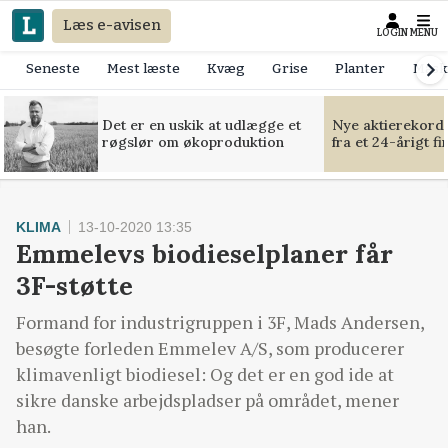
Læs e-avisen
LOGIN
MENU
Seneste
Mest læste
Kvæg
Grise
Planter
Mask
Det er en uskik at udlægge et
Nye aktierekorde
røgslør om økoproduktion
fra et 24-årigt f
KLIMA
13-10-2020 13:35
Emmelevs biodieselplaner får
3F-støtte
Formand for industrigruppen i 3F, Mads Andersen,
besøgte forleden Emmelev A/S, som producerer
klimavenligt biodiesel: Og det er en god ide at
sikre danske arbejdspladser på området, mener
han.