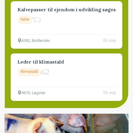
Kalvepasser til ejendom i udvikling søges
Kalve
6392, Bolderslev
03. aug.
Leder til klimastald
Klimastald
9670, Løgstør
03. aug.