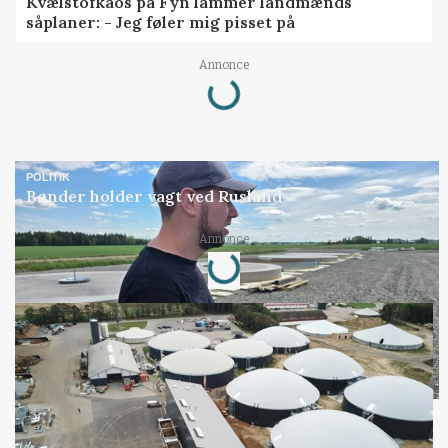
Kvælstofkaos på Fyn lammer landmænds
såplaner: - Jeg føler mig pisset på
Loading...
Annonce
POLITIK
Bønder holder vagt ved Rusland
Loading...
Annonce