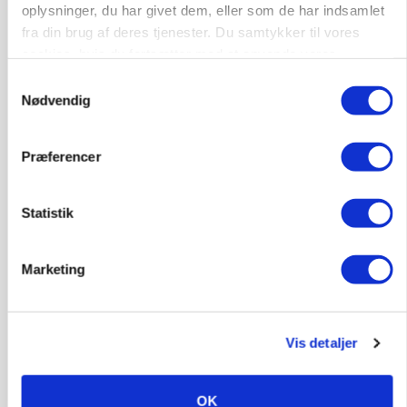
oplysninger, du har givet dem, eller som de har indsamlet
fra din brug af deres tjenester. Du samtykker til vores
LEDER
cookies, hvis du fortsætter med at anvende vores
Det er en uskik at udlægge et røgslør om
hjemmeside.
økoproduktion
Samtykkevalg
Nødvendig
HØST-TOUR
Præferencer
Statistik
Marketing
PLANTER
Vis detaljer
På døgnvagt i høsten
Loading...
Annonce
OK