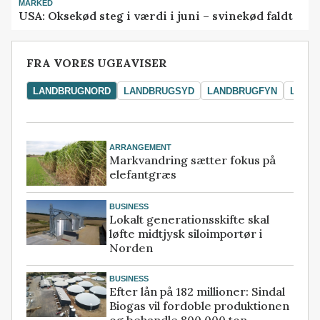
MARKED
USA: Oksekød steg i værdi i juni – svinekød faldt
FRA VORES UGEAVISER
LANDBRUGNORD
LANDBRUGSYD
LANDBRUGFYN
LAND
ARRANGEMENT
Markvandring sætter fokus på
elefantgræs
BUSINESS
Lokalt generationsskifte skal
løfte midtjysk siloimportør i
Norden
BUSINESS
Efter lån på 182 millioner: Sindal
Biogas vil fordoble produktionen