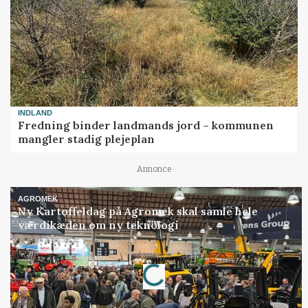
INDLAND
Fredning binder landmands jord – kommunen
mangler stadig plejeplan
Annonce
AGROMEK
Ny Kartoffeldag på Agromek skal samle hele
værdikæden om ny teknologi
Annonce
Loading...