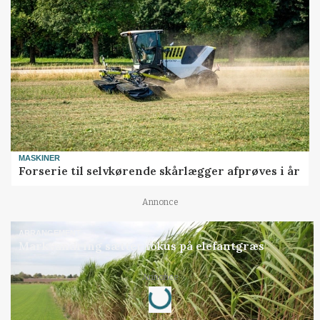
MASKINER
Forserie til selvkørende skårlægger afprøves i år
Annonce
ARRANGEMENT
Markvandring sætter fokus på elefantgræs
Loading...
Annonce