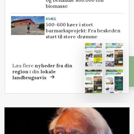
og behandle 800.000 ton
biomasse
KVÆG
500-600 køer i stort
barmarksprojekt: Fra beskeden
start til store drømme
Læs flere
nyheder fra din
region
i din
lokale
landbrugsavis