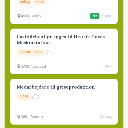
Anlæg
Kloak
4690, Haslev
06. aug.
NY
Lastbilchauffør søges til Henrik Haves
Maskinstation
Godstransport
4700, Næstved
03. aug.
Medarbejdere til griseproduktion
Grise
9681, Ranum
03. aug.