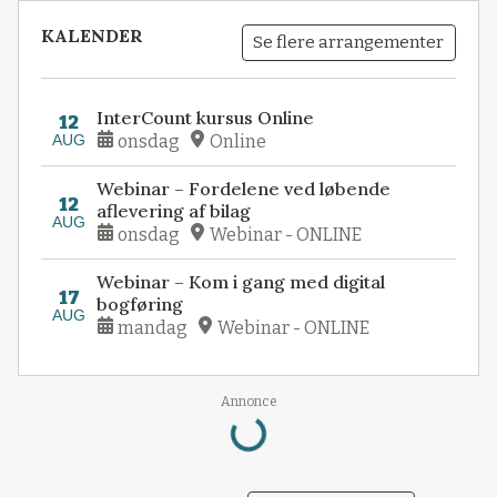
KALENDER
Se flere arrangementer
InterCount kursus Online
12
AUG
onsdag
Online
Webinar – Fordelene ved løbende
12
aflevering af bilag
AUG
onsdag
Webinar - ONLINE
Webinar – Kom i gang med digital
17
bogføring
AUG
mandag
Webinar - ONLINE
Loading...
Annonce