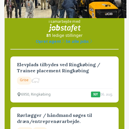
Jobs
i samarbejde med
81
ledige stillinger
Opret agent
Se alle jobs
Elevplads tilbydes ved Ringkøbing /
Trainee placement Ringkøbing
Grise
6950, Ringkøbing
06. aug.
NY
Rørlægger / håndmand søges til
dræn/entreprenørarbejde.