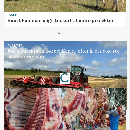
KVÆG
Snart kan man søge tilskud til naturprojekter
Annonce
PLANTER
Før såmaskinen kører: Her er efterårets største
skadedyrsrisici
Loading...
Annonce