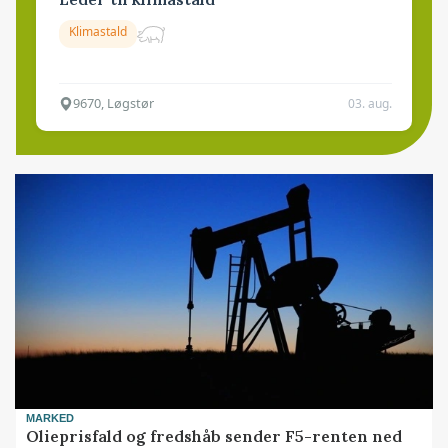
Klimastald
9670, Løgstør
03. aug.
MARKED
Olieprisfald og fredshåb sender F5-renten ned