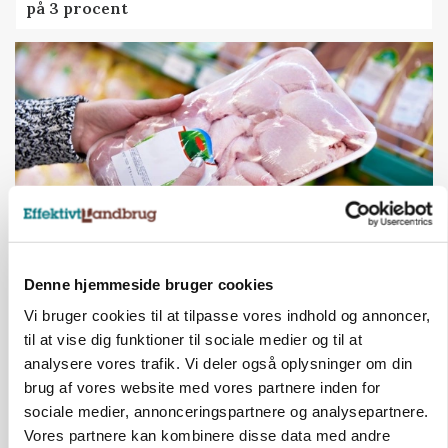
på 3 procent
Denne hjemmeside bruger cookies
MARKEDSFOKUS
Prisgab på 20 kroner pr. kg vokser: Polsk kylling
Vi bruger cookies til at tilpasse vores indhold og annoncer,
presser markedet
til at vise dig funktioner til sociale medier og til at
analysere vores trafik. Vi deler også oplysninger om din
brug af vores website med vores partnere inden for
sociale medier, annonceringspartnere og analysepartnere.
Vores partnere kan kombinere disse data med andre