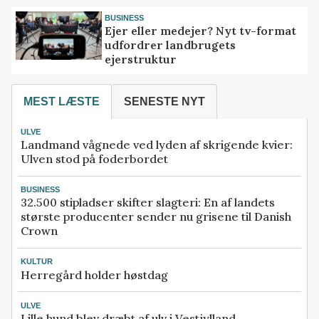
BUSINESS
Ejer eller medejer? Nyt tv-format
udfordrer landbrugets
ejerstruktur
MEST LÆSTE
SENESTE NYT
ULVE
Landmand vågnede ved lyden af skrigende kvier:
Ulven stod på foderbordet
BUSINESS
32.500 stipladser skifter slagteri: En af landets
største producenter sender nu grisene til Danish
Crown
KULTUR
Herregård holder høstdag
ULVE
Lille hund blev dræbt af ulv i Vestjylland