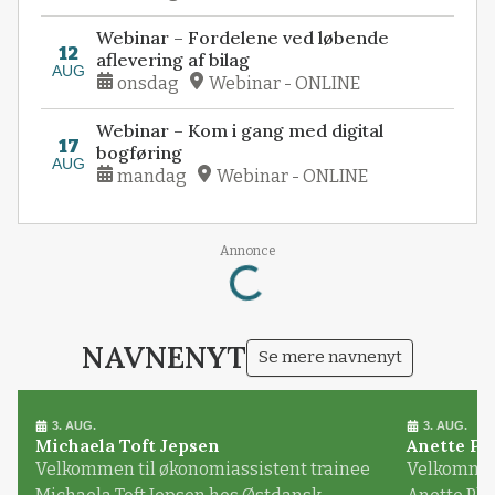
Webinar – Fordelene ved løbende
12
aflevering af bilag
AUG
onsdag
Webinar - ONLINE
Webinar – Kom i gang med digital
17
bogføring
AUG
mandag
Webinar - ONLINE
Loading...
Annonce
NAVNENYT
Se mere navnenyt
3. AUG.
3. AUG.
Michaela Toft Jepsen
Anette Pl
Velkommen til økonomiassistent trainee
Velkommen 