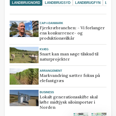
LANDBRUGNORD
LANDBRUGSYD
LANDBRUGFYN
LAND
CAP-I-DANMARK
Fjerkræbranchen: - Vi forlanger
ens konkurrence- og
produktionsvilkår
KVÆG
Snart kan man søge tilskud til
naturprojekter
ARRANGEMENT
Markvandring sætter fokus på
elefantgræs
BUSINESS
Lokalt generationsskifte skal
løfte midtjysk siloimportør i
Norden