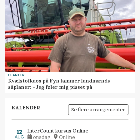
PLANTER
Kvælstofkaos på Fyn lammer landmænds
såplaner: - Jeg føler mig pisset på
KALENDER
Se flere arrangementer
InterCount kursus Online
12
AUG
onsdag
Online