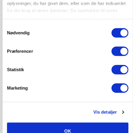
oplysninger, du har givet dem, eller som de har indsamlet
fra din brug af deres tjenester. Du samtykker til vores
cookies, hvis du fortsætter med at anvende vores
hjemmeside.
Samtykkevalg
Nødvendig
GRISE
Rådgiver om DB-Tjek: Små justeringer kan give
Præferencer
store besparelser
Loading...
Statistik
Annonce
Marketing
Vis detaljer
OK