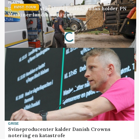
PLANTER
HØST-TOUR
18 montører står klar i høsten: Sådan holder PN
Maskiner landmænd i gang
Loading...
Annonce
GRISE
Svineproducenter kalder Danish Crowns
notering en katastrofe