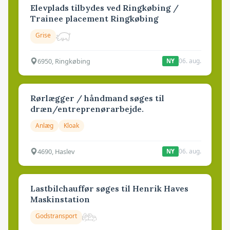
Elevplads tilbydes ved Ringkøbing /
Trainee placement Ringkøbing
Grise
6950, Ringkøbing
06. aug.
NY
Rørlægger / håndmand søges til
dræn/entreprenørarbejde.
Anlæg
Kloak
4690, Haslev
06. aug.
NY
Lastbilchauffør søges til Henrik Haves
Maskinstation
Godstransport