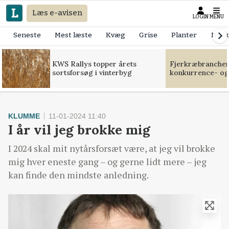
Læs e-avisen
LOGIN
MENU
Seneste
Mest læste
Kvæg
Grise
Planter
Mask
KWS Rallys topper årets
Fjerkræbranchen:
sortsforsøg i vinterbyg
konkurrence- og
KLUMME
11-01-2024 11:40
I år vil jeg brokke mig
I 2024 skal mit nytårsforsæt være, at jeg vil brokke
mig hver eneste gang – og gerne lidt mere – jeg
kan finde den mindste anledning.