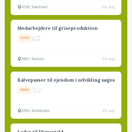
4700, Næstved
03. aug.
Medarbejdere til griseproduktion
Grise
9681, Ranum
03. aug.
Kalvepasser til ejendom i udvikling søges
Kalve
6392, Bolderslev
03. aug.
Leder til klimastald