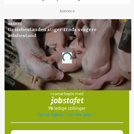
Annonce
MARKED
Grisebestanden stiger trods svagere
avlsbestand
Annonce
Loading...
Jobs
i samarbejde med
76
ledige stillinger
Opret agent
Se alle jobs