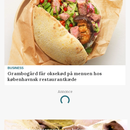
BUSINESS
Grambogård får oksekød på menuen hos
københavnsk restaurantkæde
Annonce
Loading...
GRISE
Engang eksportsucces – nu kulturhistorie: