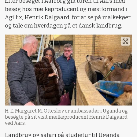
Efter besøget i Aalborg gik turen til Aars med
besøg hos mælkeproducent og næstformand i
Agillix, Henrik Dalgaard, for at se på malkekøer
og tale om hverdagen på et dansk landbrug.
H. E. Margaret M. Otteskov er ambassadør i Uganda og
besøgte på sit visit mælkeproducent Henrik Dalgaard
ved Aars.
Landbrug og safari på studietur til Uganda