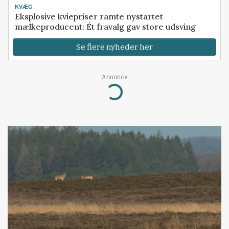
KVÆG
Eksplosive kviepriser ramte nystartet
mælkeproducent: Ét fravalg gav store udsving
Se flere nyheder her
Annonce
Loading...