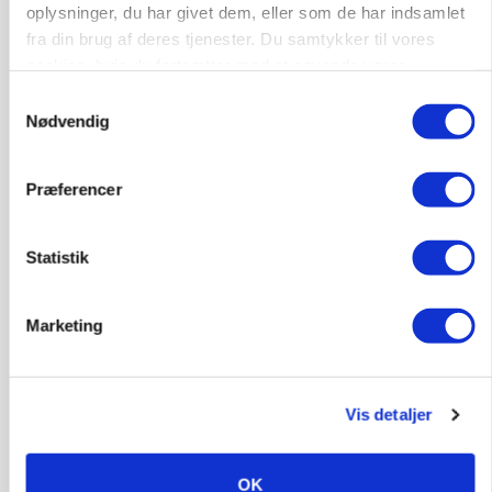
Kalve
Grovfoder
oplysninger, du har givet dem, eller som de har indsamlet
fra din brug af deres tjenester. Du samtykker til vores
cookies, hvis du fortsætter med at anvende vores
6270, Tønder
31. jul.
hjemmeside.
Samtykkevalg
Nødvendig
Præferencer
Statistik
Marketing
Vis detaljer
POLITIK
Forud for ny kvælstoflov: Blot ét trepartsprojekt
færdigt i juli
OK