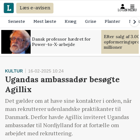
Læs e-avisen
LOGIN
MENU
Seneste
Mest læste
Kvæg
Grise
Planter
Mask
Efter salg af 3.0
Dansk professor hædret for
opformeringsprof
Power-to-X-arbejde
millioner
KULTUR
16-02-2025 10:24
Ugandas ambassadør besøgte
Agillix
Det gælder om at have sine kontakter i orden, når
man rekrutterer udenlandske praktikanter til
Danmark. Derfor havde Agillix inviteret Ugandas
ambassadør til Nordjylland for at fortælle om
arbejdet med rekruttering.