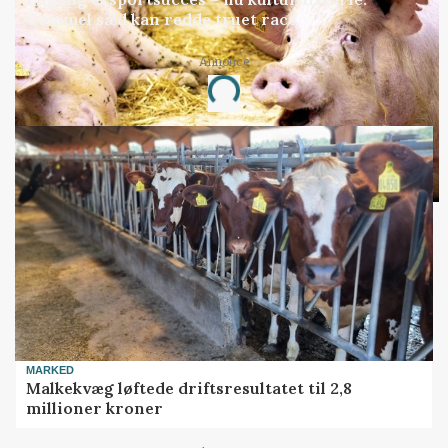
Gammel sæd kan redde truet race
Annonce
Loading...
MARKED
Malkekvæg løftede driftsresultatet til 2,8
millioner kroner