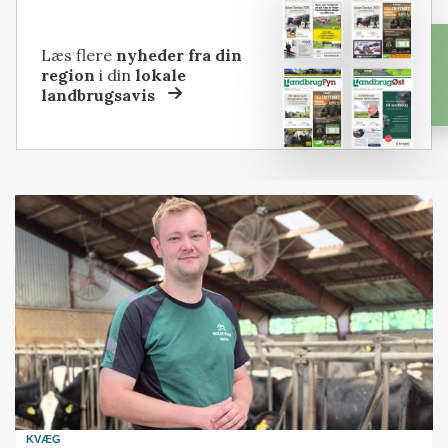
Læs flere
nyheder fra din
region
i din
lokale
landbrugsavis
KVÆG