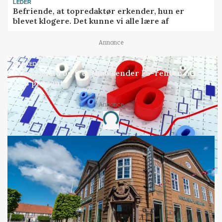
LEDER
Befriende, at topredaktør erkender, hun er
blevet klogere. Det kunne vi alle lære af
Annonce
MARKED
Olieprisfald og fredshåb sender F5-renten ned
på 3 procent
Annonce
Loading...