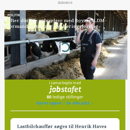
Annonce
POLITIK
Efter dårlige oplevelser med Bovaer: LDM-
formand kritiserer nyt høringsforslag
Annonce
Loading...
Jobs
i samarbejde med
80
ledige stillinger
Opret agent
Se alle jobs
Lastbilchauffør søges til Henrik Haves