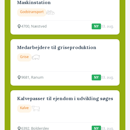
Maskinstation
Godstransport
4700, Næstved
03. aug.
NY
Medarbejdere til griseproduktion
Grise
9681, Ranum
03. aug.
NY
Kalvepasser til ejendom i udvikling søges
Kalve
6392, Bolderslev
03. aug.
NY