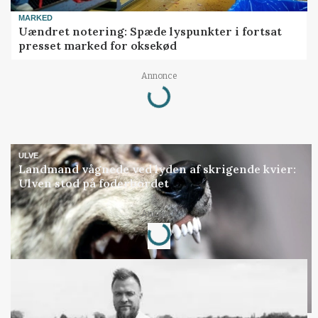
MARKED
Uændret notering: Spæde lyspunkter i fortsat
presset marked for oksekød
Loading...
Annonce
ULVE
Landmand vågnede ved lyden af skrigende kvier:
Ulven stod på foderbordet
Loading...
Annonce