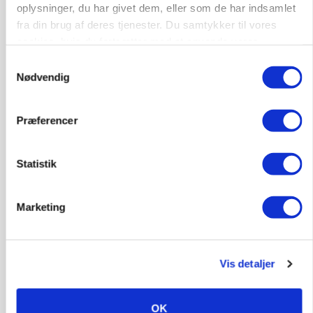
oplysninger, du har givet dem, eller som de har indsamlet
fra din brug af deres tjenester. Du samtykker til vores
cookies, hvis du fortsætter med at anvende vores
hjemmeside.
Samtykkevalg
Nødvendig
Præferencer
MARKEDSFOKUS
Nye aktierekorder – og den brutale lektie fra et
24-årigt finansgeni
Statistik
Marketing
Vis detaljer
OK