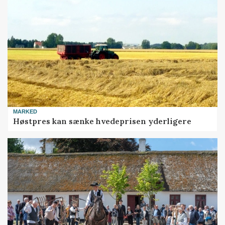
MARKED
Høstpres kan sænke hvedeprisen yderligere