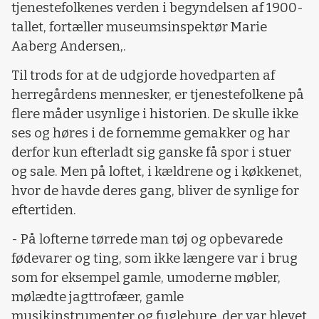
tjenestefolkenes verden i begyndelsen af 1900-
tallet, fortæller museumsinspektør Marie
Aaberg Andersen,.
Til trods for at de udgjorde hovedparten af
herregårdens mennesker, er tjenestefolkene på
flere måder usynlige i historien. De skulle ikke
ses og høres i de fornemme gemakker og har
derfor kun efterladt sig ganske få spor i stuer
og sale. Men på loftet, i kældrene og i køkkenet,
hvor de havde deres gang, bliver de synlige for
eftertiden.
- På lofterne tørrede man tøj og opbevarede
fødevarer og ting, som ikke længere var i brug
som for eksempel gamle, umoderne møbler,
mølædte jagttrofæer, gamle
musikinstrumenter og fuglebure, der var blevet