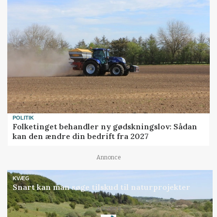
POLITIK
Folketinget behandler ny gødskningslov: Sådan
kan den ændre din bedrift fra 2027
Annonce
KVÆG
Snart kan man søge tilskud til naturprojekter
Loading...
Annonce