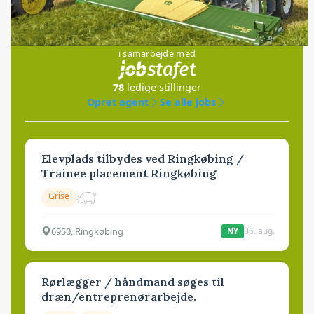
Jobs
i samarbejde med
78
ledige stillinger
Opret agent
Se alle jobs
Elevplads tilbydes ved Ringkøbing /
Trainee placement Ringkøbing
Grise
6950, Ringkøbing
06. aug.
NY
Rørlægger / håndmand søges til
dræn/entreprenørarbejde.