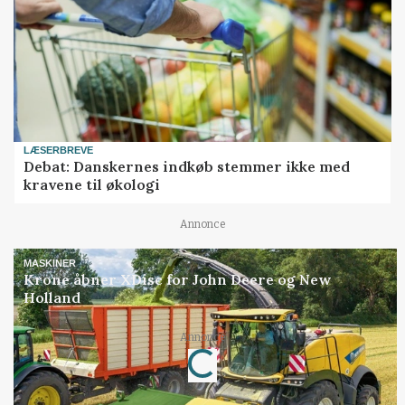
LÆSERBREVE
Debat: Danskernes indkøb stemmer ikke med
kravene til økologi
Annonce
MASKINER
Krone åbner XDisc for John Deere og New
Holland
Annonce
Loading...