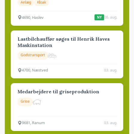
Anlæg
Kloak
4690, Haslev
06. aug.
NY
Lastbilchauffør søges til Henrik Haves
Maskinstation
Godstransport
4700, Næstved
03. aug.
Medarbejdere til griseproduktion
Grise
9681, Ranum
03. aug.