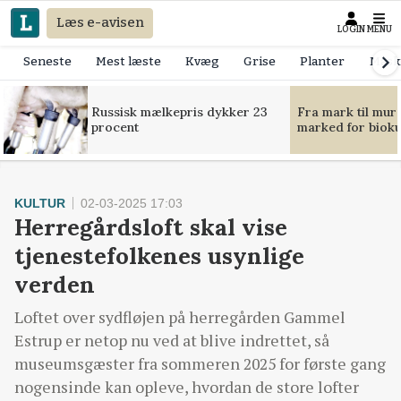
Læs e-avisen
LOGIN
MENU
Seneste
Mest læste
Kvæg
Grise
Planter
Mask
Russisk mælkepris dykker 23
Fra mark til mur
procent
marked for bioku
KULTUR
02-03-2025 17:03
Herregårdsloft skal vise
tjenestefolkenes usynlige
verden
Loftet over sydfløjen på herregården Gammel
Estrup er netop nu ved at blive indrettet, så
museumsgæster fra sommeren 2025 for første gang
nogensinde kan opleve, hvordan de store lofter