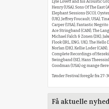
Lyle Lovett and his Acoustic Gro
Henry (USA), Sons Of The East (
Elephant Sessions (SCO), Oyste
(UK), Jeffrey Foucault, USA), Tin
Carper (USA), Fantastic Negrit
Ace Stringband (CAN), The Lang
Michael Falch & Zonen (DK), Ja
Flook (IRL, ENG, UK), The Hello 
Norlan (DK), Kellie Loder (CAN)
Complete Recordings of Hezekia
Swingband (SE), Hans Theessink 
Goodman (USA) og mange flere..
Tønder Festival foregår fra 27-
Få aktuelle nyhe