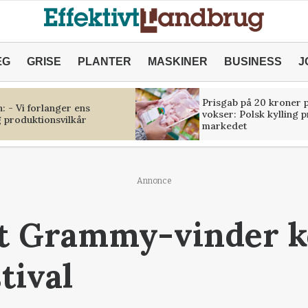
ÆG
GRISE
PLANTER
MASKINER
BUSINESS
J
Prisgab på 20 kroner p
 - Vi forlanger ens
vokser: Polsk kylling 
 produktionsvilkår
markedet
Annonce
lt Grammy-vinder k
tival