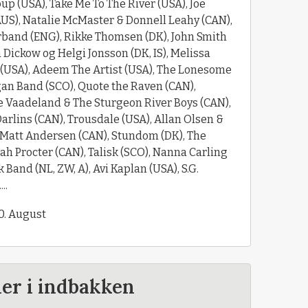
up (USA), Take Me To The River (USA), Joe
AUS), Natalie McMaster & Donnell Leahy (CAN),
rband (ENG), Rikke Thomsen (DK), John Smith
a Dickow og Helgi Jonsson (DK, IS), Melissa
o (USA), Adeem The Artist (USA), The Lonesome
an Band (SCO), Quote the Raven (CAN),
ke Vaadeland & The Sturgeon River Boys (CAN),
Darlins (CAN), Trousdale (USA), Allan Olsen &
, Matt Andersen (CAN), Stundom (DK), The
h Procter (CAN), Talisk (SCO), Nanna Carling
Band (NL, ZW, A), Avi Kaplan (USA), S.G.
..
30. August
der i indbakken