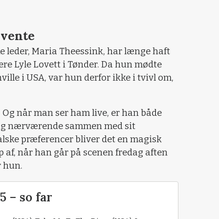
 vente
e leder, Maria Theessink, har længe haft
ere Lyle Lovett i Tønder. Da hun mødte
ille i USA, var hun derfor ikke i tvivl om,
e. Og når man ser ham live, er han både
lig nærværende sammen med sit
lske præferencer bliver det en magisk
p af, når han går på scenen fredag aften
r hun.
5 – so far