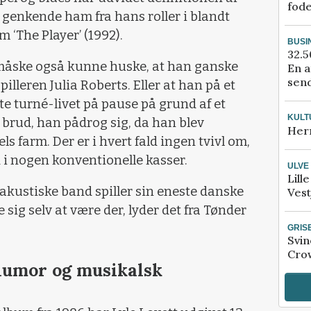
fod
genkende ham fra hans roller i blandt
 ‘The Player’ (1992).
BUSI
32.5
l måske også kunne huske, at han ganske
En a
send
illeren Julia Roberts. Eller at han på et
tte turné-livet på pause på grund af et
KULT
 brud, han pådrog sig, da han blev
Her
ls farm. Der er i hvert fald ingen tvivl om,
d i nogen konventionelle kasser.
ULVE
Lill
kustiske band spiller sin eneste danske
Vest
 sig selv at være der, lyder det fra Tønder
GRIS
Svin
Crow
 humor og musikalsk