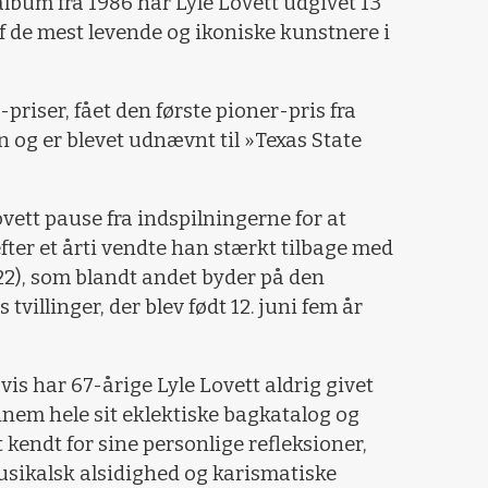
album fra 1986 har Lyle Lovett udgivet 13
af de mest levende og ikoniske kunstnere i
riser, fået den første pioner-pris fra
og er blevet udnævnt til »Texas State
ovett pause fra indspilningerne for at
efter et årti vendte han stærkt tilbage med
22), som blandt andet byder på den
 tvillinger, der blev født 12. juni fem år
is har 67-årige Lyle Lovett aldrig givet
nem hele sit eklektiske bagkatalog og
kendt for sine personlige refleksioner,
usikalsk alsidighed og karismatiske