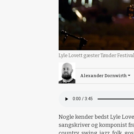
Lyle Lovett gæster Tønder Festival
Alexander Dornwirth
Nogle kender bedst Lyle Love
sangskriver og komponist fra
country, swing, jazz, folk, go