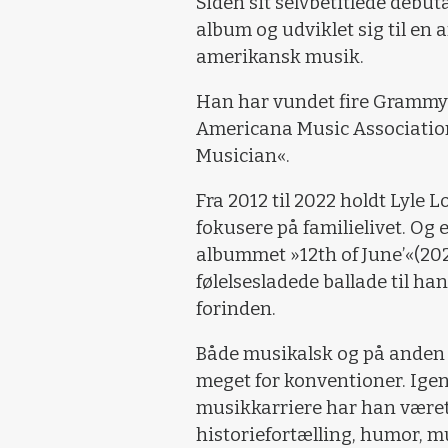
Siden sit selvbetitlede debut
album og udviklet sig til en 
amerikansk musik.
Han har vundet fire Grammy-p
Americana Music Association 
Musician«.
Fra 2012 til 2022 holdt Lyle L
fokusere på familielivet. Og 
albummet »12th of June’«(20
følelsesladede ballade til hans
forinden.
Både musikalsk og på anden v
meget for konventioner. Igen
musikkarriere har han været 
historiefortælling, humor, m