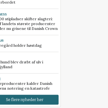
erbordet
NESS
00 stipladser skifter slagteri:
f landets største producenter
er nu grisene til Danish Crown
UR
regård holder høstdag
e hund blev dræbt af ulv i
jylland
E
eproducenter kalder Danish
ns notering en katastrofe
Se flere nyheder her