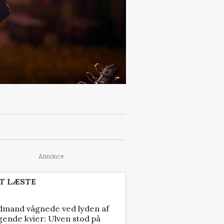
Annonce
T LÆSTE
dmand vågnede ved lyden af
gende kvier: Ulven stod på