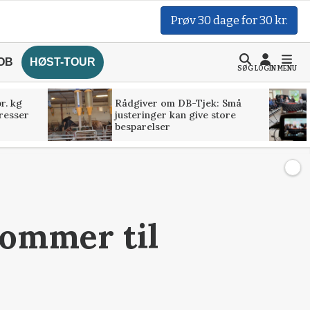
Prøv 30 dage for 30 kr.
OB
HØST-TOUR
SØG
LOGIN
MENU
r. kg
Rådgiver om DB-Tjek: Små
presser
justeringer kan give store
besparelser
ommer til