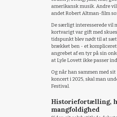
amerikansk musik. Andre vil 
andet Robert Altman-film som
De særligt interesserede vi
kortvarigt var gift med skuesp
tidspunkt blev nødt til at sæ
brækket ben - et kompliceret
angrebet af en tyr på sin onke
at Lyle Lovett ikke passer in
Og når han sammen med sit a
koncert i 2025, skal man unde
Festival.
Historiefortælling,
mangfoldighed