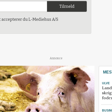
Tilmeld
t accepterer du L-Mediehus A/S
Annonce
MES
ULVE
Land
skrig
fode
BUSIN