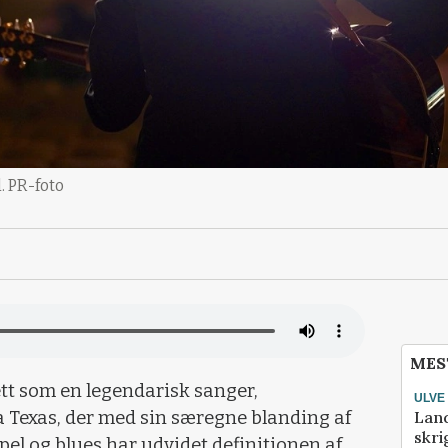
. PR-foto
MES
tt som en legendarisk sanger,
ULVE
Lan
 Texas, der med sin særegne blanding af
skri
spel og blues har udvidet definitionen af