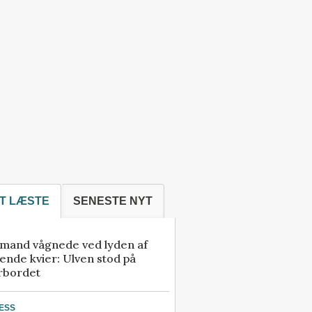
T LÆSTE
SENESTE NYT
mand vågnede ved lyden af
ende kvier: Ulven stod på
rbordet
ESS