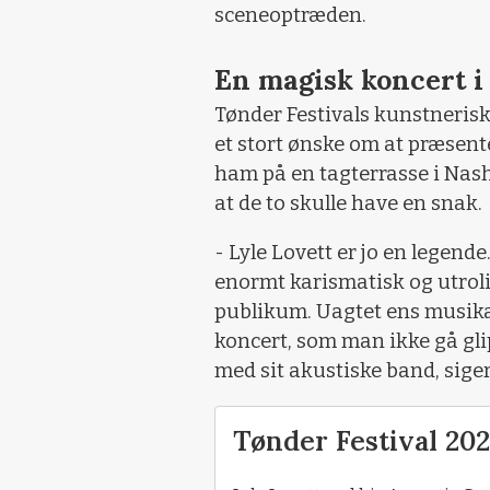
sceneoptræden.
En magisk koncert i
Tønder Festivals kunstnerisk
et stort ønske om at præsent
ham på en tagterrasse i Nashv
at de to skulle have en snak.
- Lyle Lovett er jo en legend
enormt karismatisk og utro
publikum. Uagtet ens musika
koncert, som man ikke gå gli
med sit akustiske band, sige
Tønder Festival 202