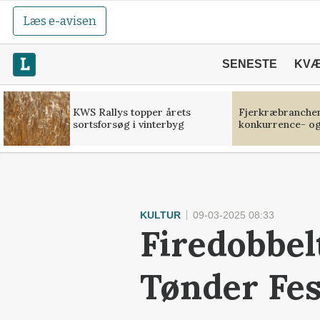
Læs e-avisen
SENESTE
KV
KWS Rallys topper årets
Fjerkræbranchen:
sortsforsøg i vinterbyg
konkurrence- og
KULTUR
09-03-2025 08:33
Firedobbe
Tønder Fes