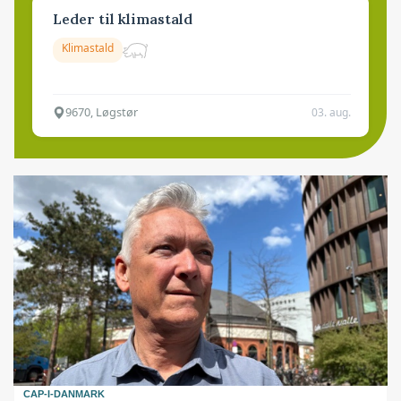
Leder til klimastald
Klimastald
9670, Løgstør
03. aug.
CAP-I-DANMARK