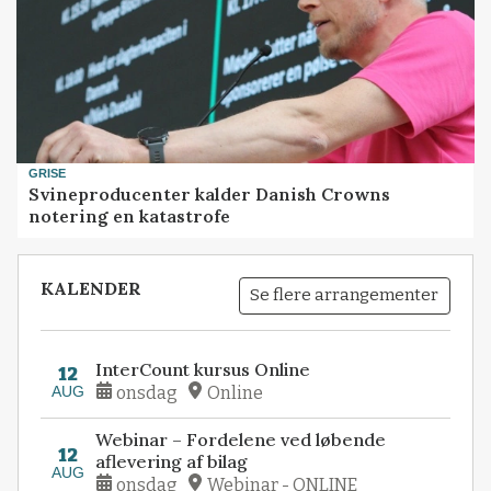
GRISE
Svineproducenter kalder Danish Crowns
notering en katastrofe
KALENDER
Se flere arrangementer
InterCount kursus Online
12
AUG
onsdag
Online
Webinar – Fordelene ved løbende
12
aflevering af bilag
AUG
onsdag
Webinar - ONLINE