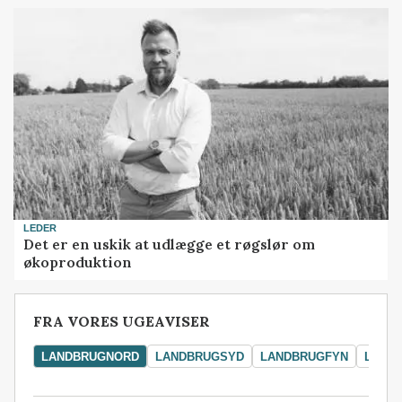
LEDER
Det er en uskik at udlægge et røgslør om
økoproduktion
FRA VORES UGEAVISER
LANDBRUGNORD
LANDBRUGSYD
LANDBRUGFYN
LAND