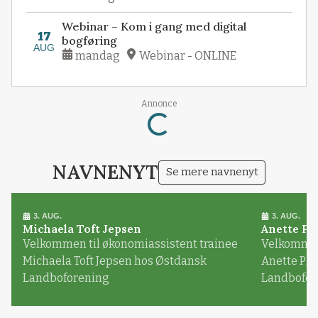
Webinar – Kom i gang med digital
17
bogføring
AUG
mandag
Webinar - ONLINE
Annonce
Loading...
NAVNENYT
Se mere navnenyt
3. AUG.
3. AUG.
Michaela Toft Jepsen
Anette Pl
Velkommen til økonomiassistent trainee
Velkommen 
Michaela Toft Jepsen hos Østdansk
Anette Pl
Landboforening
Landbofor