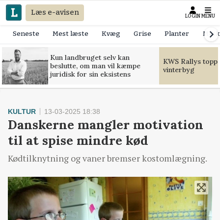
Læs e-avisen
LOGIN
MENU
Seneste
Mest læste
Kvæg
Grise
Planter
Mask
Kun landbruget selv kan
KWS Rallys toppe
beslutte, om man vil kæmpe
vinterbyg
juridisk for sin eksistens
KULTUR
13-03-2025 18:38
Danskerne mangler motivation
til at spise mindre kød
Kødtilknytning og vaner bremser kostomlægning.