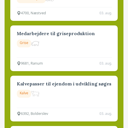
4700, Næstved
03. aug.
Medarbejdere til griseproduktion
Grise
9681, Ranum
03. aug.
Kalvepasser til ejendom i udvikling søges
Kalve
6392, Bolderslev
03. aug.