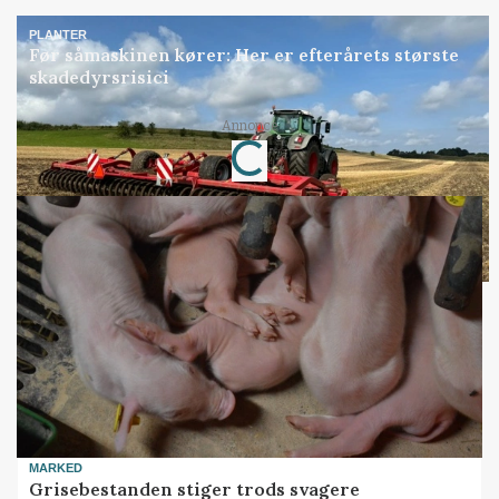
PLANTER
Før såmaskinen kører: Her er efterårets største
skadedyrsrisici
Annonce
Loading...
MARKED
Grisebestanden stiger trods svagere