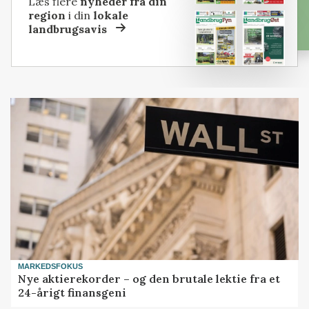
Læs flere
nyheder fra din
region
i din
lokale
landbrugsavis
MARKEDSFOKUS
Nye aktierekorder – og den brutale lektie fra et
24-årigt finansgeni