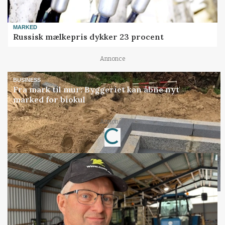
MARKED
Russisk mælkepris dykker 23 procent
Annonce
BUSINESS
Fra mark til mur: Byggeriet kan åbne nyt
marked for biokul
Annonce
Loading...