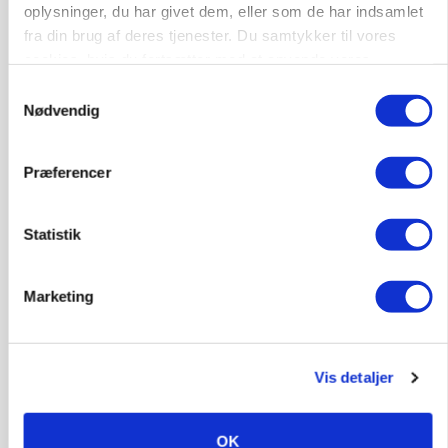
oplysninger, du har givet dem, eller som de har indsamlet
fra din brug af deres tjenester. Du samtykker til vores
cookies, hvis du fortsætter med at anvende vores
hjemmeside.
Samtykkevalg
Nødvendig
Præferencer
MARKEDSFOKUS
Prisgab på 20 kroner pr. kg vokser: Polsk kylling
presser markedet
Statistik
Annonce
Loading...
Marketing
Vis detaljer
OK