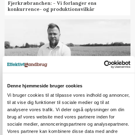
Fjerkræbranchen: - Vi forlanger ens
konkurrence- og produktionsvilkår
Denne hjemmeside bruger cookies
LEDER
Vi bruger cookies til at tilpasse vores indhold og annoncer,
Kun landbruget selv kan beslutte, om man vil
til at vise dig funktioner til sociale medier og til at
kæmpe juridisk for sin eksistens
analysere vores trafik. Vi deler også oplysninger om din
brug af vores website med vores partnere inden for
sociale medier, annonceringspartnere og analysepartnere.
Vores partnere kan kombinere disse data med andre