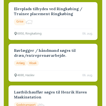
Elevplads tilbydes ved Ringkøbing /
Trainee placement Ringkøbing
Grise
6950, Ringkøbing
06. aug.
Rørlægger / håndmand søges til
dræn/entreprenørarbejde.
Anlæg
Kloak
4690, Haslev
06. aug.
Lastbilchauffør søges til Henrik Haves
Maskinstation
Godstransport