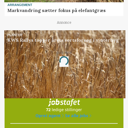
ARRANGEMENT
Markvandring sætter fokus på elefantgræs
Annonce
PLANTER
KWS Rallys topper årets sortsforsøg i vinterbyg
Annonce
Loading...
Jobs
i samarbejde med
72
ledige stillinger
Opret agent
Se alle jobs