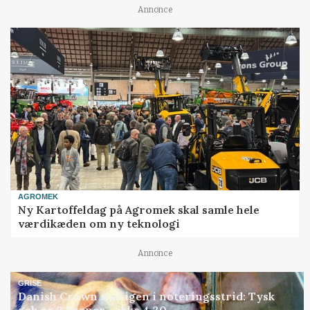
Annonce
AGROMEK
Ny Kartoffeldag på Agromek skal samle hele
værdikæden om ny teknologi
Annonce
GRISE
Danish Crown slår igen i noteringsstrid: Tysk
gab er 3 kroner – ikke 4,30