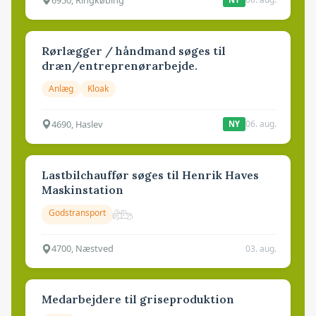
Rørlægger / håndmand søges til
dræn/entreprenørarbejde.
Anlæg
Kloak
4690, Haslev
06. aug.
NY
Lastbilchauffør søges til Henrik Haves
Maskinstation
Godstransport
4700, Næstved
03. aug.
Medarbejdere til griseproduktion