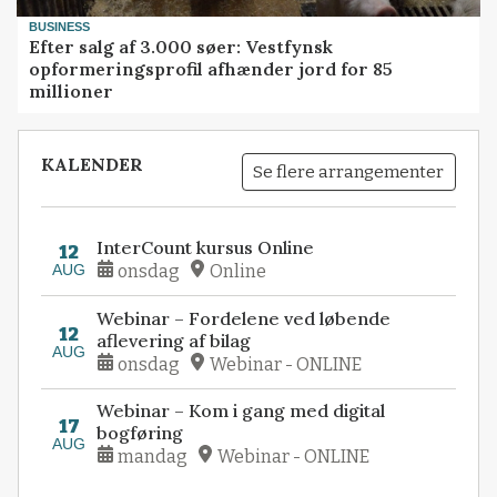
BUSINESS
Efter salg af 3.000 søer: Vestfynsk
opformeringsprofil afhænder jord for 85
millioner
KALENDER
Se flere arrangementer
InterCount kursus Online
12
AUG
onsdag
Online
Webinar – Fordelene ved løbende
12
aflevering af bilag
AUG
onsdag
Webinar - ONLINE
Webinar – Kom i gang med digital
17
bogføring
AUG
mandag
Webinar - ONLINE