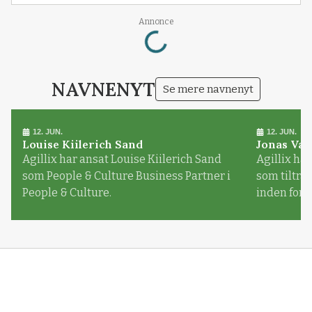
Loading...
Annonce
NAVNENYT
Se mere navnenyt
12. JUN.
12. JUN.
Louise Kiilerich Sand
Jonas Val
Agillix har ansat Louise Kiilerich Sand
Agillix har
som People & Culture Business Partner i
som tiltr
People & Culture.
inden for