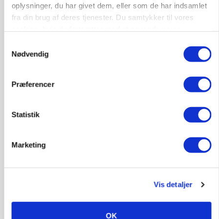
oplysninger, du har givet dem, eller som de har indsamlet
Markvandring sætter fokus på elefantgræs
fra din brug af deres tjenester. Du samtykker til vores
Loading...
cookies, hvis du fortsætter med at anvende vores
Annonce
hjemmeside.
Samtykkevalg
Nødvendig
Præferencer
Statistik
Marketing
MARKED
Vis detaljer
Grisenoteringen står stille
OK