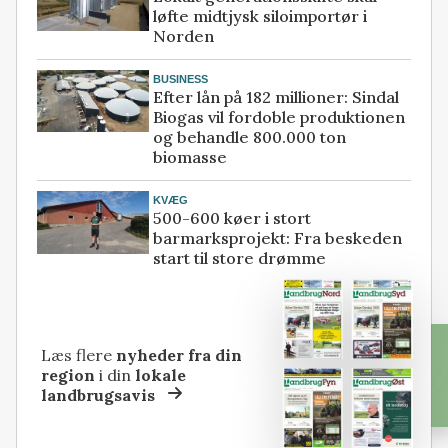
løfte midtjysk siloimportør i
Norden
BUSINESS
Efter lån på 182 millioner: Sindal
Biogas vil fordoble produktionen
og behandle 800.000 ton
biomasse
KVÆG
500-600 køer i stort
barmarksprojekt: Fra beskeden
start til store drømme
Læs flere
nyheder fra din
region
i din
lokale
landbrugsavis