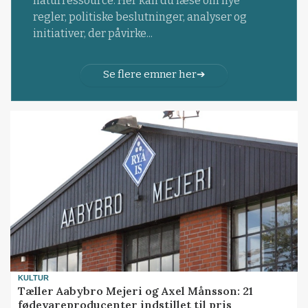
naturressource. Her kan du læse om nye
regler, politiske beslutninger, analyser og
initiativer, der påvirke...
Se flere emner her
KULTUR
Tæller Aabybro Mejeri og Axel Månsson: 21
fødevareproducenter indstillet til pris