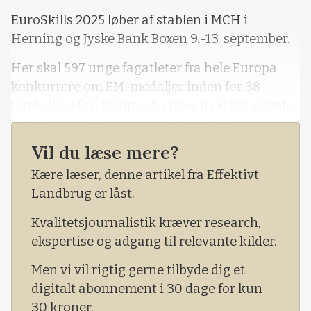
EuroSkills 2025 løber af stablen i MCH i
Herning og Jyske Bank Boxen 9.-13. september.
Her skal 597 unge fagatleter fra hele Europa
konkurrere om EM-medaljer inden for 38
forskellige fag. Danmark stiller med det største
Skillslandshold nogensinde. Hele 43 unge
danskere skal forsvare de rød-hvide farver
Vil du læse mere?
foran op mod 80.000 gæster.
Kære læser, denne artikel fra Effektivt
Landbrug er låst.
Kvalitetsjournalistik kræver research,
ekspertise og adgang til relevante kilder.
Men vi vil rigtig gerne tilbyde dig et
digitalt abonnement i 30 dage for kun
30 kroner.