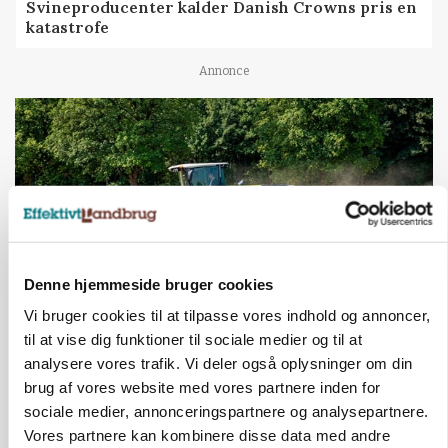
Svineproducenter kalder Danish Crowns pris en
katastrofe
Annonce
Denne hjemmeside bruger cookies
Vi bruger cookies til at tilpasse vores indhold og annoncer,
til at vise dig funktioner til sociale medier og til at
MASKINER
Forserie til selvkørende skårlægger afprøves i år
analysere vores trafik. Vi deler også oplysninger om din
brug af vores website med vores partnere inden for
Annonce
sociale medier, annonceringspartnere og analysepartnere.
Vores partnere kan kombinere disse data med andre
ARRANGEMENT