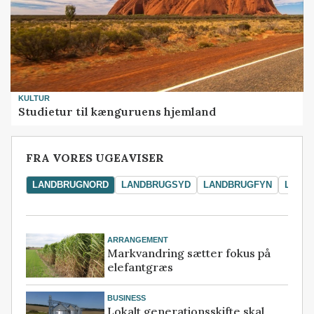
KULTUR
Studietur til kænguruens hjemland
FRA VORES UGEAVISER
LANDBRUGNORD
LANDBRUGSYD
LANDBRUGFYN
LAND
ARRANGEMENT
Markvandring sætter fokus på
elefantgræs
BUSINESS
Lokalt generationsskifte skal