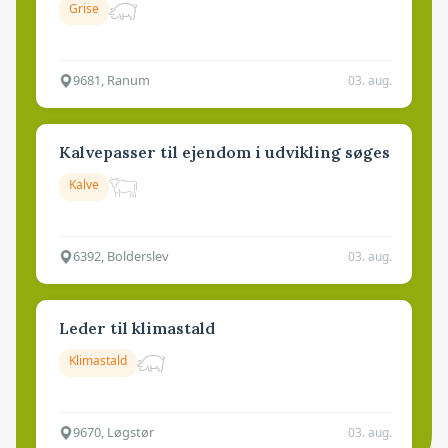
Grise
9681, Ranum
03. aug.
Kalvepasser til ejendom i udvikling søges
Kalve
6392, Bolderslev
03. aug.
Leder til klimastald
Klimastald
9670, Løgstør
03. aug.