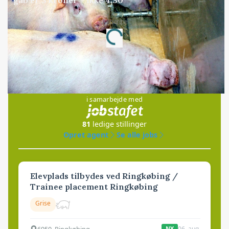
Annonce
Loading...
Jobs
i samarbejde med
81
ledige stillinger
Opret agent
Se alle jobs
Elevplads tilbydes ved Ringkøbing /
Trainee placement Ringkøbing
Grise
6950, Ringkøbing
06. aug.
NY