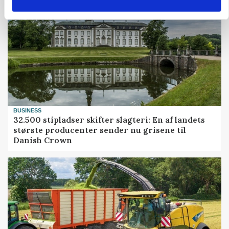
BUSINESS
32.500 stipladser skifter slagteri: En af landets
største producenter sender nu grisene til
Danish Crown