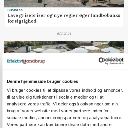
BUSINESS
Lave grisepriser og nye regler øger landbobanks
forsigtighed
Annonce
Denne hjemmeside bruger cookies
Vi bruger cookies til at tilpasse vores indhold og annoncer,
til at vise dig funktioner til sociale medier og til at
analysere vores trafik. Vi deler også oplysninger om din
brug af vores website med vores partnere inden for
BUSINESS
Efter lån på 182 millioner: Sindal Biogas vil
sociale medier, annonceringspartnere og analysepartnere.
fordoble produktionen og behandle 800.000 ton
Vores partnere kan kombinere disse data med andre
biomasse