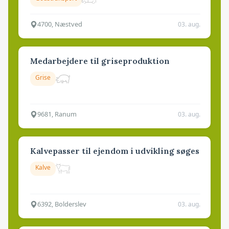
4700, Næstved
03. aug.
Medarbejdere til griseproduktion
Grise
9681, Ranum
03. aug.
Kalvepasser til ejendom i udvikling søges
Kalve
6392, Bolderslev
03. aug.