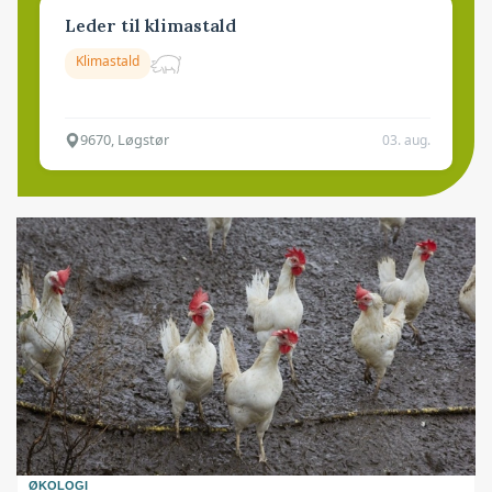
Leder til klimastald
Klimastald
9670, Løgstør
03. aug.
ØKOLOGI