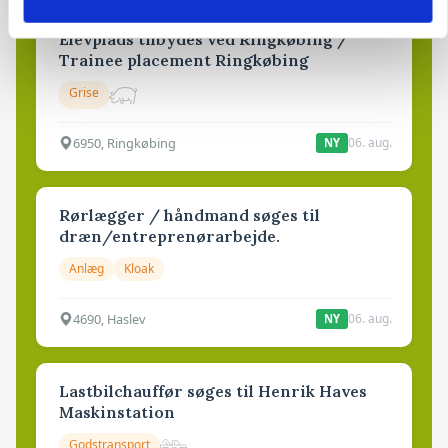
Elevplads tilbydes ved Ringkøbing /
Trainee placement Ringkøbing
Grise
6950, Ringkøbing
06. aug.
NY
Rørlægger / håndmand søges til
dræn/entreprenørarbejde.
Anlæg
Kloak
4690, Haslev
06. aug.
NY
Lastbilchauffør søges til Henrik Haves
Maskinstation
Godstransport