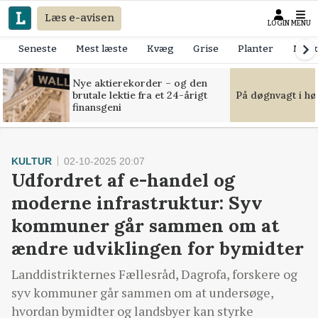
Læs e-avisen
LOGIN
MENU
Seneste
Mest læste
Kvæg
Grise
Planter
Mask
Nye aktierekorder – og den
brutale lektie fra et 24-årigt
På døgnvagt i hø
finansgeni
KULTUR
02-10-2025 20:07
Udfordret af e-handel og
moderne infrastruktur: Syv
kommuner går sammen om at
ændre udviklingen for bymidter
Landdistrikternes Fællesråd, Dagrofa, forskere og
syv kommuner går sammen om at undersøge,
hvordan bymidter og landsbyer kan styrke