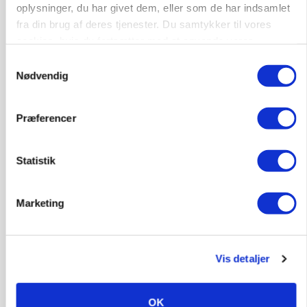
oplysninger, du har givet dem, eller som de har indsamlet
fra din brug af deres tjenester. Du samtykker til vores
Annonce
cookies, hvis du fortsætter med at anvende vores
hjemmeside.
BUSINESS
Samtykkevalg
32.500 stipladser skifter slagteri: En af landets
Nødvendig
største producenter sender nu grisene til
Danish Crown
Loading...
Præferencer
Annonce
Statistik
Jobs
Marketing
i samarbejde med
Vis detaljer
81
ledige stillinger
Opret agent
Se alle jobs
OK