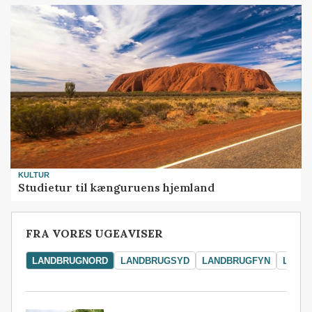
KULTUR
Studietur til kænguruens hjemland
FRA VORES UGEAVISER
LANDBRUGNORD
LANDBRUGSYD
LANDBRUGFYN
LAND