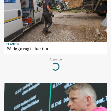
PLANTER
På døgnvagt i høsten
Annonce
Loading...