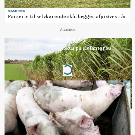
MASKINER
Forserie til selvkørende skårlægger afprøves i år
Annonce
ARRANGEMENT
Markvandring sætter fokus på elefantgræs
Annonce
Loading...