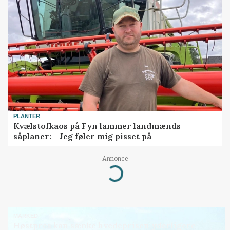
PLANTER
Kvælstofkaos på Fyn lammer landmænds
såplaner: - Jeg føler mig pisset på
Annonce
Loading...
MARKED
Høstpres kan sænke hvedeprisen yderligere