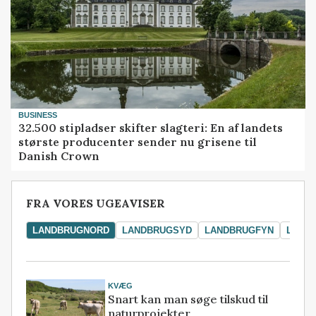
BUSINESS
32.500 stipladser skifter slagteri: En af landets
største producenter sender nu grisene til
Danish Crown
FRA VORES UGEAVISER
LANDBRUGNORD
LANDBRUGSYD
LANDBRUGFYN
LAND
KVÆG
Snart kan man søge tilskud til
naturprojekter