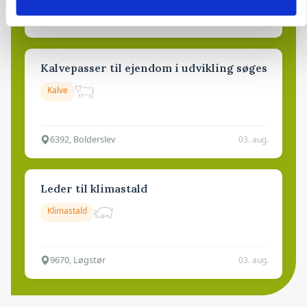
9681, Ranum
03. aug.
Kalvepasser til ejendom i udvikling søges
Kalve
6392, Bolderslev
03. aug.
Leder til klimastald
Klimastald
9670, Løgstør
03. aug.