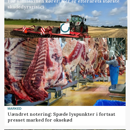
Før såmaskinen kører: Her er efterårets største
skadedyrsrisici
Annonce
Loading...
MARKED
Uændret notering: Spæde lyspunkter i fortsat
presset marked for oksekød