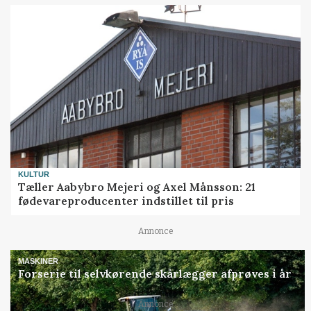
KULTUR
Tæller Aabybro Mejeri og Axel Månsson: 21
fødevareproducenter indstillet til pris
Annonce
MASKINER
Forserie til selvkørende skårlægger afprøves i år
Annonce