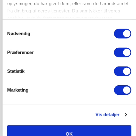
oplysninger, du har givet dem, eller som de har indsamlet
Rørlægger / håndmand søges til
fra din brug af deres tjenester. Du samtykker til vores
dræn/entreprenørarbejde.
cookies, hvis du fortsætter med at anvende vores
Anlæg
Kloak
hjemmeside.
Samtykkevalg
Nødvendig
4690, Haslev
06. aug.
NY
Præferencer
Lastbilchauffør søges til Henrik Haves
Maskinstation
Statistik
Godstransport
Marketing
4700, Næstved
03. aug.
Medarbejdere til griseproduktion
Vis detaljer
Grise
OK