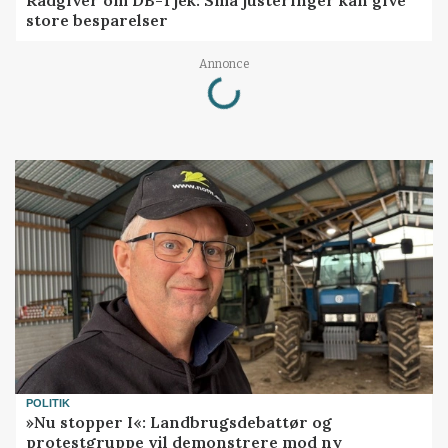
Rådgiver om DB-Tjek: Små justeringer kan give
store besparelser
Annonce
Loading...
POLITIK
»Nu stopper I«: Landbrugsdebattør og
protestgruppe vil demonstrere mod ny