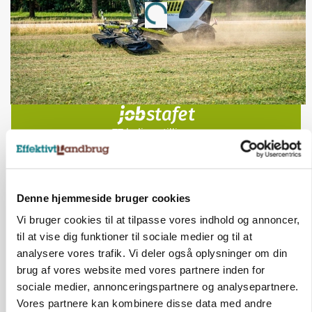
Loading...
Jobs
i samarbejde med
77
ledige stillinger
Opret agent
Se alle jobs
Denne hjemmeside bruger cookies
Elevplads tilbydes ved Ringkøbing /
Trainee placement Ringkøbing
Vi bruger cookies til at tilpasse vores indhold og annoncer,
til at vise dig funktioner til sociale medier og til at
Grise
analysere vores trafik. Vi deler også oplysninger om din
brug af vores website med vores partnere inden for
6950, Ringkøbing
06. aug.
NY
sociale medier, annonceringspartnere og analysepartnere.
Vores partnere kan kombinere disse data med andre