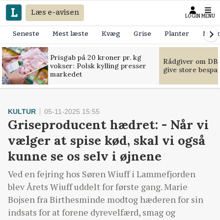
Læs e-avisen
LOGIN
MENU
Seneste
Mest læste
Kvæg
Grise
Planter
Mask
Prisgab på 20 kroner pr. kg
Rådgiver om DB-
vokser: Polsk kylling presser
give store bespa
markedet
KULTUR
05-11-2025 15:55
Griseproducent hædret: - Når vi
vælger at spise kød, skal vi også
kunne se os selv i øjnene
Ved en fejring hos Søren Wiuff i Lammefjorden
blev Årets Wiuff uddelt for første gang. Marie
Bojsen fra Birthesminde modtog hæderen for sin
indsats for at forene dyrevelfærd, smag og