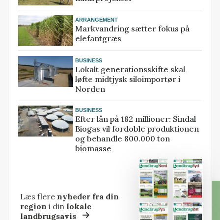
ARRANGEMENT
Markvandring sætter fokus på
elefantgræs
BUSINESS
Lokalt generationsskifte skal
løfte midtjysk siloimportør i
Norden
BUSINESS
Efter lån på 182 millioner: Sindal
Biogas vil fordoble produktionen
og behandle 800.000 ton
biomasse
Læs flere
nyheder fra din
region
i din
lokale
landbrugsavis