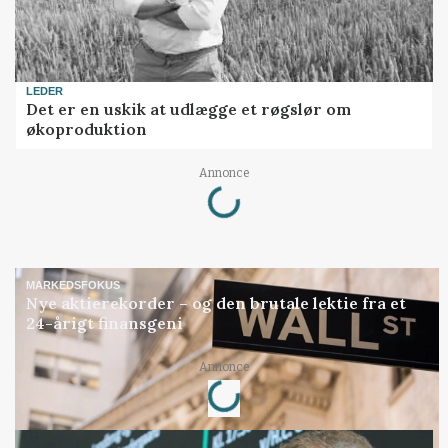
LEDER
Det er en uskik at udlægge et røgslør om
økoproduktion
Annonce
Loading...
MARKEDSFOKUS
Nye aktierekorder – og den brutale lektie fra et
24-årigt finansgeni
Annonce
Loading...