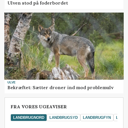
Ulven stod på foderbordet
ULVE
Bekræftet: Sætter droner ind mod problemulv
FRA VORES UGEAVISER
LANDBRUGNORD
LANDBRUGSYD
LANDBRUGFYN
LAND