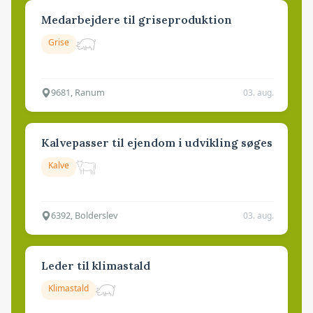
Medarbejdere til griseproduktion
Grise
9681, Ranum
03. aug.
Kalvepasser til ejendom i udvikling søges
Kalve
6392, Bolderslev
03. aug.
Leder til klimastald
Klimastald