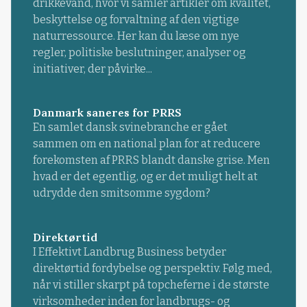
drikkevand, hvor vi samler artikler om kvalitet,
beskyttelse og forvaltning af den vigtige
naturressource. Her kan du læse om nye
regler, politiske beslutninger, analyser og
initiativer, der påvirke...
Danmark saneres for PRRS
En samlet dansk svinebranche er gået
sammen om en national plan for at reducere
forekomsten af PRRS blandt danske grise. Men
hvad er det egentlig, og er det muligt helt at
udrydde den smitsomme sygdom?
Direktørtid
I Effektivt Landbrug Business betyder
direktørtid fordybelse og perspektiv. Følg med,
når vi stiller skarpt på topcheferne i de største
virksomheder inden for landbrugs- og