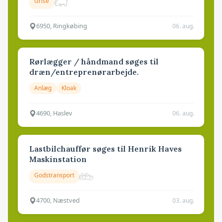
Grise
6950, Ringkøbing
06. aug.
Rørlægger / håndmand søges til
dræn/entreprenørarbejde.
Anlæg
Kloak
4690, Haslev
06. aug.
Lastbilchauffør søges til Henrik Haves
Maskinstation
Godstransport
4700, Næstved
03. aug.