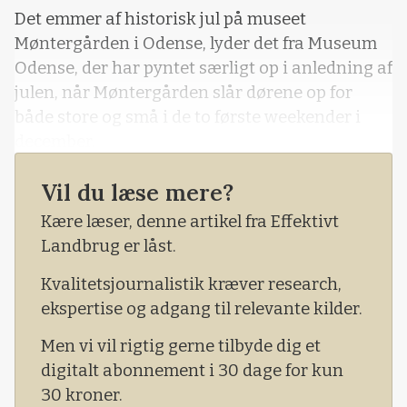
Det emmer af historisk jul på museet
Møntergården i Odense, lyder det fra Museum
Odense, der har pyntet særligt op i anledning af
julen, når Møntergården slår dørene op for
både store og små i de to første weekender i
december.
- Lys, stjerner og juletræer pynter smukt
Vil du læse mere?
mellem de historiske huse, og overalt er der
Kære læser, denne artikel fra Effektivt
aktiviteter for store og små, lyder det fra
Landbrug er låst.
museet.
Kvalitetsjournalistik kræver research,
- Desuden kan du se kulisser fra julekalenderen
ekspertise og adgang til relevante kilder.
Julehjertets Hemmelighed på DR, lyder det
videre.
Men vi vil rigtig gerne tilbyde dig et
digitalt abonnement i 30 dage for kun
30 kroner.