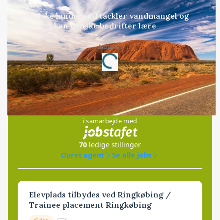
KULTUR
Australske landmænd tackler vandmangel og
klima: Det kan danske bedrifter lære
Annonce
Loading...
Jobs
i samarbejde med
70
ledige stillinger
Opret agent
Se alle jobs
Elevplads tilbydes ved Ringkøbing /
Trainee placement Ringkøbing