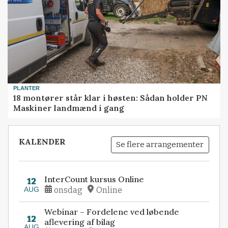
PLANTER
18 montører står klar i høsten: Sådan holder PN
Maskiner landmænd i gang
KALENDER
Se flere arrangementer
InterCount kursus Online
12
AUG
onsdag
Online
Webinar – Fordelene ved løbende
12
aflevering af bilag
AUG