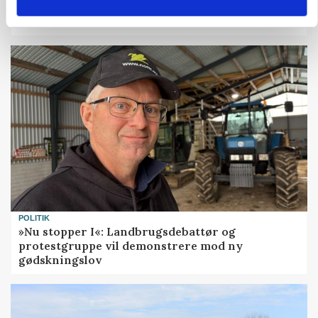
Fra mark til mur: Byggeriet kan åbne nyt
marked for biokul
POLITIK
»Nu stopper I«: Landbrugsdebattør og
protestgruppe vil demonstrere mod ny
gødskningslov