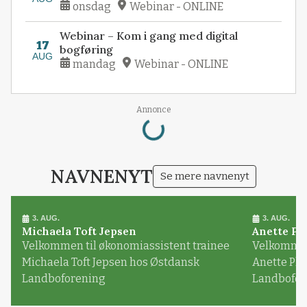
onsdag
Webinar - ONLINE
Webinar – Kom i gang med digital
17
bogføring
AUG
mandag
Webinar - ONLINE
Loading...
Annonce
NAVNENYT
Se mere navnenyt
3. AUG.
3. AUG.
Michaela Toft Jepsen
Anette Pl
Velkommen til økonomiassistent trainee
Velkommen 
Michaela Toft Jepsen hos Østdansk
Anette Pl
Landboforening
Landbofor