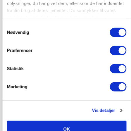
oplysninger, du har givet dem, eller som de har indsamlet
Annonce
fra din brug af deres tjenester. Du samtykker til vores
cookies, hvis du fortsætter med at anvende vores
MARKED
hjemmeside.
Russisk mælkepris dykker 23 procent
Samtykkevalg
Nødvendig
Loading...
Annonce
Præferencer
Statistik
Marketing
Vis detaljer
OK
BUSINESS