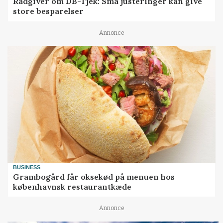
Rådgiver om DB-Tjek: Små justeringer kan give
store besparelser
Annonce
BUSINESS
Grambogård får oksekød på menuen hos
københavnsk restaurantkæde
Annonce