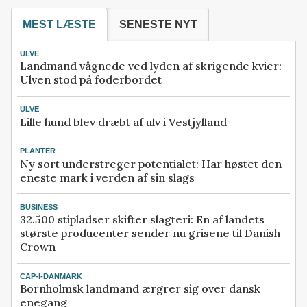
MEST LÆSTE
SENESTE NYT
ULVE
Landmand vågnede ved lyden af skrigende kvier:
Ulven stod på foderbordet
ULVE
Lille hund blev dræbt af ulv i Vestjylland
PLANTER
Ny sort understreger potentialet: Har høstet den
eneste mark i verden af sin slags
BUSINESS
32.500 stipladser skifter slagteri: En af landets
største producenter sender nu grisene til Danish
Crown
CAP-I-DANMARK
Bornholmsk landmand ærgrer sig over dansk
enegang