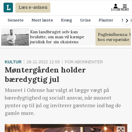
Læs e-avisen
LOGIN
MENU
Seneste
Mest læste
Kvæg
Grise
Planter
Mask
Kun landbruget selv kan
Fugleinfluenza: 
beslutte, om man vil kæmpe
hos europæiske 
juridisk for sin eksistens
KULTUR
28-11-2022 12:09
FOR ABONNENTER
Møntergården holder
bæredygtig jul
Museet i Odense har valgt at lægge vægt på
bæredygtighed og socialt ansvar, når museet
pynter op til jul og inviterer gæsterne ind bag de
gamle mure.