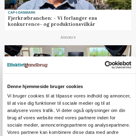
CAP-I-DANMARK
Fjerkræbranchen: - Vi forlanger ens
konkurrence- og produktionsvilkår
Annonce
Denne hjemmeside bruger cookies
Vi bruger cookies til at tilpasse vores indhold og annoncer,
til at vise dig funktioner til sociale medier og til at
analysere vores trafik. Vi deler også oplysninger om din
brug af vores website med vores partnere inden for
BUSINESS
Ejer eller medejer? Nyt tv-format udfordrer
sociale medier, annonceringspartnere og analysepartnere.
landbrugets ejerstruktur
Vores partnere kan kombinere disse data med andre