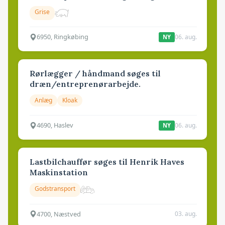
Grise
6950, Ringkøbing
06. aug.
NY
Rørlægger / håndmand søges til
dræn/entreprenørarbejde.
Anlæg
Kloak
4690, Haslev
06. aug.
NY
Lastbilchauffør søges til Henrik Haves
Maskinstation
Godstransport
4700, Næstved
03. aug.