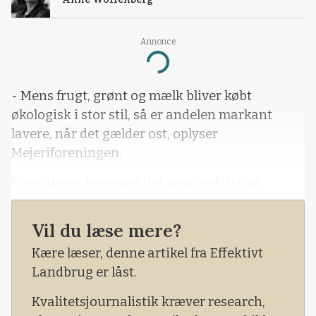
Annonce
Loading...
- Mens frugt, grønt og mælk bliver købt
økologisk i stor stil, så er andelen markant
lavere, når det gælder ost, oplyser
Mejeriforeningen.
Foreningen betegner det som pudsigt, at
selvom mælk og ost kommer fra det samme dyr,
som har levet under de samme økologiske
Vil du læse mere?
vilkår, så er der altså langt færre danskere, der
Kære læser, denne artikel fra Effektivt
fisker den økologiske ost ud af kølemontren
Landbrug er låst.
end den økologiske mælk.
Kvalitetsjournalistik kræver research,