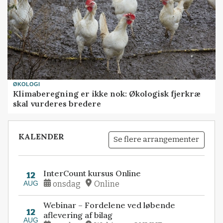
ØKOLOGI
Klimaberegning er ikke nok: Økologisk fjerkræ
skal vurderes bredere
KALENDER
Se flere arrangementer
InterCount kursus Online
12
AUG
onsdag
Online
Webinar – Fordelene ved løbende
12
aflevering af bilag
AUG