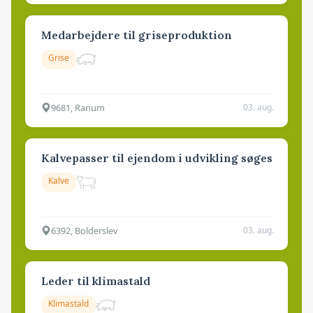
Medarbejdere til griseproduktion
Grise
9681, Ranum
03. aug.
Kalvepasser til ejendom i udvikling søges
Kalve
6392, Bolderslev
03. aug.
Leder til klimastald
Klimastald