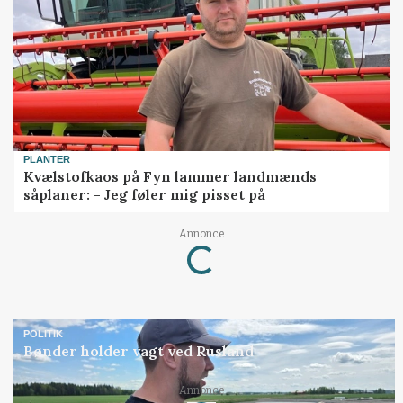
PLANTER
Kvælstofkaos på Fyn lammer landmænds
såplaner: - Jeg føler mig pisset på
Loading...
Annonce
POLITIK
Bønder holder vagt ved Rusland
Loading...
Annonce