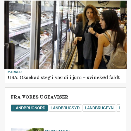
MARKED
USA: Oksekød steg i værdi i juni – svinekød faldt
FRA VORES UGEAVISER
LANDBRUGNORD
LANDBRUGSYD
LANDBRUGFYN
LAND
ARRANGEMENT