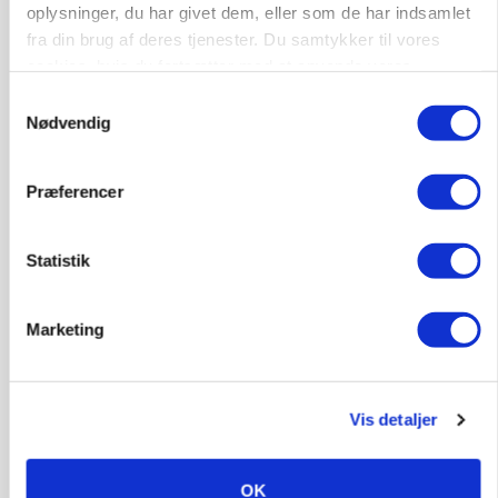
oplysninger, du har givet dem, eller som de har indsamlet
Annonce
fra din brug af deres tjenester. Du samtykker til vores
cookies, hvis du fortsætter med at anvende vores
ARRANGEMENT
hjemmeside.
Markvandring sætter fokus på elefantgræs
Samtykkevalg
Nødvendig
Loading...
Annonce
Præferencer
Statistik
Marketing
Vis detaljer
OK
MARKED