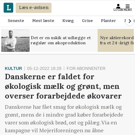
Læs e-avisen
LOGIN
MENU
Seneste
Mest læste
Kvæg
Grise
Planter
Mask
Det er en uskik at udlægge et
Nye aktierekorde
røgslør om økoproduktion
fra et 24-årigt f
KULTUR
05-12-2022 18:28
FOR ABONNENTER
Danskerne er faldet for
økologisk mælk og grønt, men
overser forarbejdede økovarer
Danskerne har fået smag for økologisk mælk og
grønt, mens de i mindre grad køber forarbejdede
varer som økologisk brød, ost og pålæg. Via en
kampagne vil Mejeriforeningen nu åbne