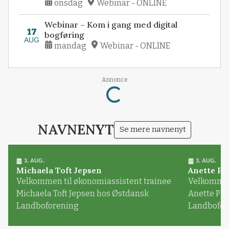
onsdag
Webinar - ONLINE
Webinar – Kom i gang med digital
17
bogføring
AUG
mandag
Webinar - ONLINE
Loading...
Annonce
NAVNENYT
Se mere navnenyt
3. AUG.
3. AUG.
Michaela Toft Jepsen
Anette Pl
Velkommen til økonomiassistent trainee
Velkommen 
Michaela Toft Jepsen hos Østdansk
Anette Pl
Landboforening
Landbofor