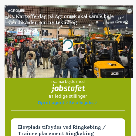
AGROMEK
Ny Kartoffeldag på Agromek skal samle hele
værdikæden om ny teknologi
Annonce
Loading...
Jobs
i samarbejde med
81
ledige stillinger
Opret agent
Se alle jobs
Elevplads tilbydes ved Ringkøbing /
Trainee placement Ringkøbing