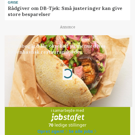
GRISE
Rådgiver om DB-Tjek: Små justeringer kan give
store besparelser
Annonce
BUSINESS
Grambogård får oksekød på menuen hos
københavnsk restaurantkæde
Annonce
Loading...
Jobs
i samarbejde med
70
ledige stillinger
Opret agent
Se alle jobs