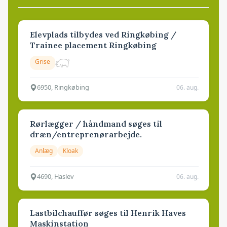
Elevplads tilbydes ved Ringkøbing /
Trainee placement Ringkøbing
Grise
6950, Ringkøbing
06. aug.
Rørlægger / håndmand søges til
dræn/entreprenørarbejde.
Anlæg
Kloak
4690, Haslev
06. aug.
Lastbilchauffør søges til Henrik Haves
Maskinstation