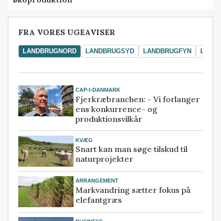
FRA VORES UGEAVISER
LANDBRUGNORD
LANDBRUGSYD
LANDBRUGFYN
LAND
CAP-I-DANMARK
Fjerkræbranchen: - Vi forlanger
ens konkurrence- og
produktionsvilkår
KVÆG
Snart kan man søge tilskud til
naturprojekter
ARRANGEMENT
Markvandring sætter fokus på
elefantgræs