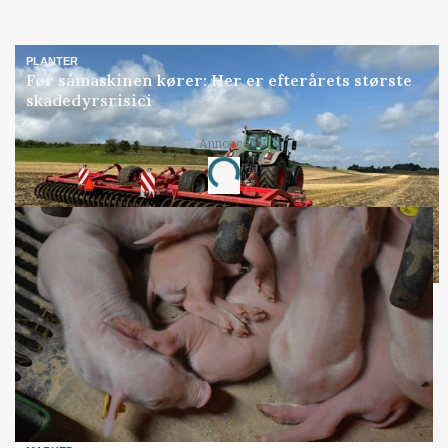
PLANTER
Før såmaskinen kører: Her er efterårets største
skadedyrsrisici
Annonce
Loading...