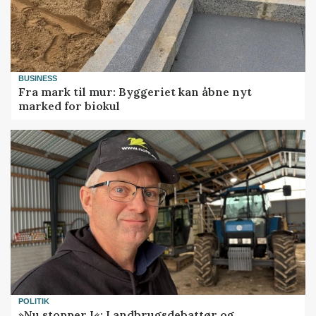
BUSINESS
Fra mark til mur: Byggeriet kan åbne nyt
marked for biokul
POLITIK
»Nu stopper I«: Landbrugsdebattør og