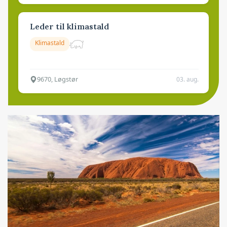
Leder til klimastald
Klimastald
9670, Løgstør
03. aug.