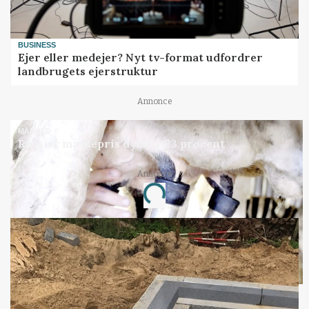
BUSINESS
Ejer eller medejer? Nyt tv-format udfordrer
landbrugets ejerstruktur
Annonce
MARKED
Russisk mælkepris dykker 23 procent
Annonce
Loading...