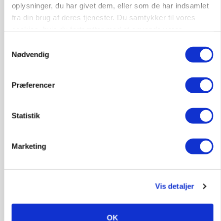
oplysninger, du har givet dem, eller som de har indsamlet
fra din brug af deres tjenester. Du samtykker til vores
cookies, hvis du fortsætter med at anvende vores
hjemmeside.
Samtykkevalg
Nødvendig
Præferencer
PLANTER
KWS Rallys topper årets sortsforsøg i vinterbyg
Statistik
Annonce
Loading...
Marketing
Vis detaljer
OK