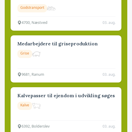
Godstransport
4700, Næstved
03. aug.
Medarbejdere til griseproduktion
Grise
9681, Ranum
03. aug.
Kalvepasser til ejendom i udvikling søges
Kalve
6392, Bolderslev
03. aug.