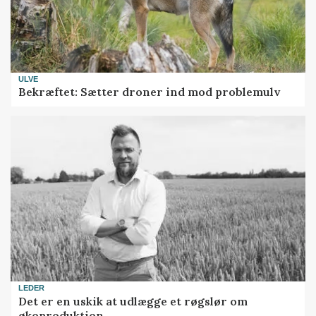
ULVE
Bekræftet: Sætter droner ind mod problemulv
LEDER
Det er en uskik at udlægge et røgslør om
økoproduktion