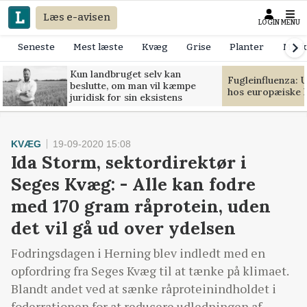
Læs e-avisen
LOGIN
MENU
Seneste
Mest læste
Kvæg
Grise
Planter
Mask
Kun landbruget selv kan
Fugleinfluenza: 
beslutte, om man vil kæmpe
hos europæiske 
juridisk for sin eksistens
KVÆG
19-09-2020 15:08
Ida Storm, sektordirektør i
Seges Kvæg: - Alle kan fodre
med 170 gram råprotein, uden
det vil gå ud over ydelsen
Fodringsdagen i Herning blev indledt med en
opfordring fra Seges Kvæg til at tænke på klimaet.
Blandt andet ved at sænke råproteinindholdet i
foderrationen for at reducere udledningen af