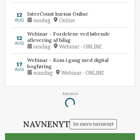
InterCount kursus Online
12
AUG
onsdag
Online
Webinar – Fordelene ved løbende
12
aflevering af bilag
AUG
onsdag
Webinar - ONLINE
Webinar – Kom i gang med digital
17
bogføring
AUG
mandag
Webinar - ONLINE
Annonce
Loading...
NAVNENYT
Se mere navnenyt