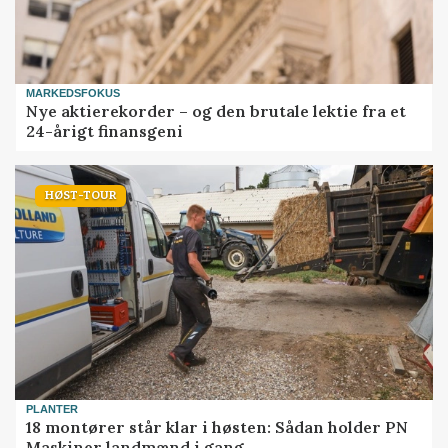
MARKEDSFOKUS
Nye aktierekorder – og den brutale lektie fra et
24-årigt finansgeni
HØST-TOUR
PLANTER
18 montører står klar i høsten: Sådan holder PN
Maskiner landmænd i gang