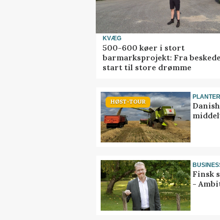
KVÆG
500-600 køer i stort
barmarksprojekt: Fra besked
start til store drømme
PLANTE
HØST-TOUR
Danish
middel
BUSINES
Finsk 
- Ambi