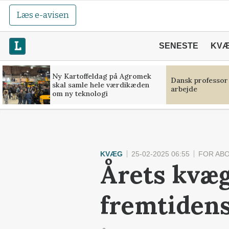
Læs e-avisen
SENESTE
KV
Ny Kartoffeldag på Agromek
Dansk professor
skal samle hele værdikæden
arbejde
om ny teknologi
KVÆG
25-02-2025 06:55
FOR AB
Årets kvæg
fremtiden