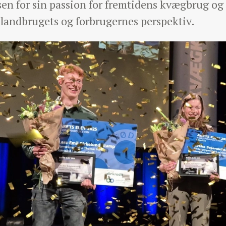
en for sin passion for fremtidens kvægbrug og 
 landbrugets og forbrugernes perspektiv.