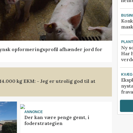
hente
BUSIN
Konk
mask
PLAN
Ny so
tfynsk opformeringsprofil afhænder jord for
Har 
verde
KVÆG
Ekspl
.000 kg EKM: - Jeg er utrolig god til at
nyst
frava
ANNONCE
Der kan være penge gemt, i
foderstrategien