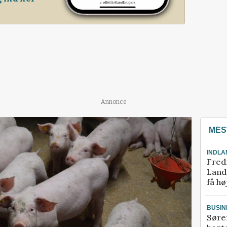
Annonce
MES
INDLA
Fred
Landm
få hø
BUSIN
Søre