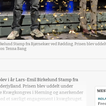
rkelund Stamp fra Bjørnekær ved Rødding. Prisen blev udde
tos: Tenna Bang
lev i år Lars-Emil Birkelund Stamp fra
erjylland. Prisen blev uddelt under
MES
ge Kvægkongres i Herning og anerkender
ed et særligt engagement i kvægbruget.
INDL
Fred