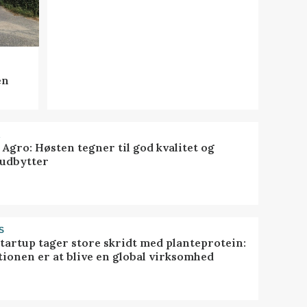
en
R
 Agro: Høsten tegner til god kvalitet og
udbytter
S
startup tager store skridt med planteprotein:
tionen er at blive en global virksomhed