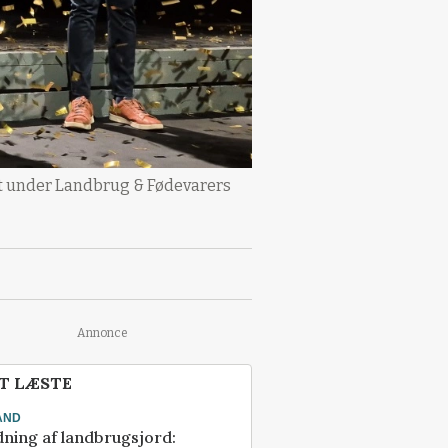
lt under Landbrug & Fødevarers
Annonce
T LÆSTE
AND
ning af landbrugsjord: