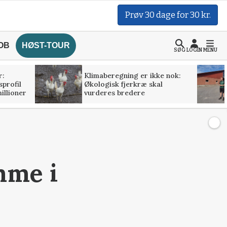
Prøv 30 dage for 30 kr.
OB
HØST-TOUR
SØG
LOGIN
MENU
r:
Klimaberegning er ikke nok:
profil
Økologisk fjerkræ skal
illioner
vurderes bredere
mme i