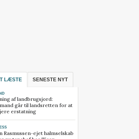
T LÆSTE
SENESTE NYT
ND
ning af landbrugsjord:
and går til landsretten for at
jere erstatning
ESS
n Rasmussen-ejet halmselskab