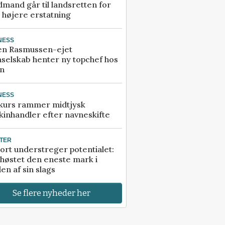
mand går til landsretten for
å højere erstatning
NESS
en Rasmussen-ejet
selskab henter ny topchef hos
an
NESS
kurs rammer midtjysk
inhandler efter navneskifte
TER
ort understreger potentialet:
høstet den eneste mark i
en af sin slags
Se flere nyheder her