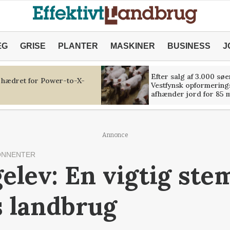
ÆG
GRISE
PLANTER
MASKINER
BUSINESS
J
Efter salg af 3.000 søe
 hædret for Power-to-X-
Vestfynsk opformerings
afhænder jord for 85 m
Annonce
ONNENTER
elev: En vigtig ste
s landbrug