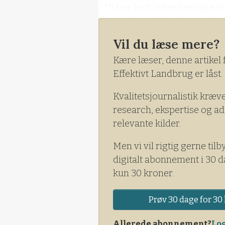
- Vi har haft rekordmange inds
formanden, inden de tre fina
og han understregede, at de
Vil du læse mere?
mennesker.
Kære læser, denne artikel 
Effektivt Landbrug er låst.
Kvalitetsjournalistik kræv
research, ekspertise og ad
relevante kilder.
Men vi vil rigtig gerne tilb
digitalt abonnement i 30 d
kun 30 kroner.
Prøv 30 dage for 30 
Allerede abonnement?
Log