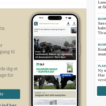
Land
tillinger i år, lød det indledningsvist fra
at f
lister blev præsenteret på storskærmen,
t sværeste er at vælge mellem de unge
BUSI
Sør
halm
fra
Tic
er
BUSI
Kon
gang til
mask
PLAN
yde dig et
Ny s
age for
Har 
verd
kr
 ind her