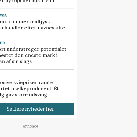
r ny topchef hos Tican
ESS
urs rammer midtjysk
inhandler efter navneskifte
TER
rt understreger potentialet:
høstet den eneste mark i
n af sin slags
osive kviepriser ramte
artet mælkeproducent: Ét
lg gav store udsving
Se flere nyheder her
Annonce