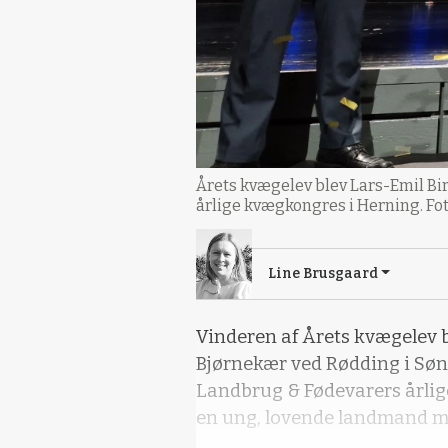
Årets kvægelev blev Lars-Emil Bi
årlige kvægkongres i Herning. Fo
Line Brusgaard
Vinderen af Årets kvægelev b
Bjørnekær ved Rødding i Sønd
Landbrug & Fødevarers årli
en ung, lovende landmand m