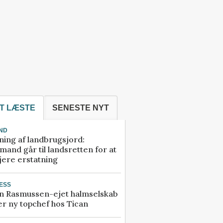
T LÆSTE
SENESTE NYT
ND
ning af landbrugsjord:
and går til landsretten for at
jere erstatning
ESS
n Rasmussen-ejet halmselskab
r ny topchef hos Tican