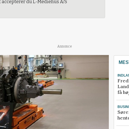
t accepterer du L-Mediehus A/S
Annonce
MES
INDLA
Fred
Landm
få hø
BUSIN
Søre
hente