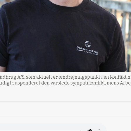
ndbrug A/S, som aktuelt er omdrejningspunkt i en konflikt
tidigt suspenderet den varslede sympatikonflikt, mens Arb