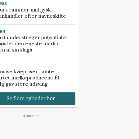
ESS
urs rammer midtjysk
inhandler efter navneskifte
TER
rt understreger potentialet:
høstet den eneste mark i
n af sin slags
osive kviepriser ramte
artet mælkeproducent: Ét
lg gav store udsving
Se flere nyheder her
Annonce