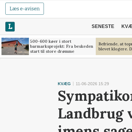
Læs e-avisen
SENESTE
KV
500-600 køer i stort
Befriende, at to
barmarksprojekt: Fra beskeden
blevet klogere. D
start til store drømme
KVÆG
11-06-2026 15:29
Sympatikon
Landbrug v
imens sag