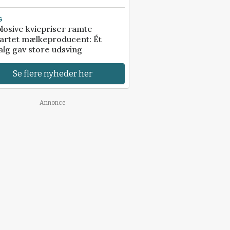
G
losive kviepriser ramte
artet mælkeproducent: Ét
alg gav store udsving
Se flere nyheder her
Annonce