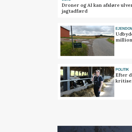
Droner og AI kan afsløre ulve
jagtadfærd
EJENDO
Udbyde
million
POLITIK
Efter 
kritis