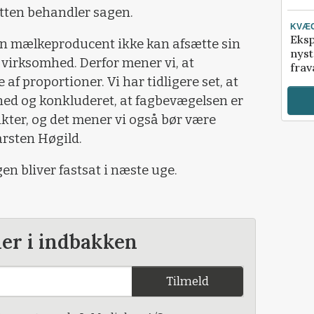
etten behandler sagen.
KVÆ
Eksp
 en mælkeproducent ikke kan afsætte sin
nyst
 virksomhed. Derfor mener vi, at
frav
af proportioner. Vi har tidligere set, at
ned og konkluderet, at fagbevægelsen er
likter, og det mener vi også bør være
arsten Høgild.
n bliver fastsat i næste uge.
der i indbakken
Tilmeld