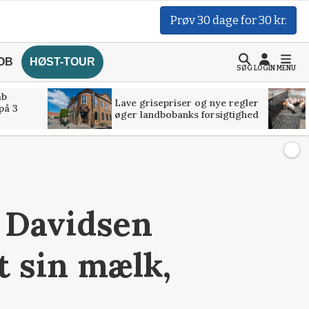
Prøv 30 dage for 30 kr.
OB
HØST-TOUR
SØG
LOGIN
MENU
åb
Lave grisepriser og nye regler
på 3
øger landbobanks forsigtighed
: Davidsen
t sin mælk,