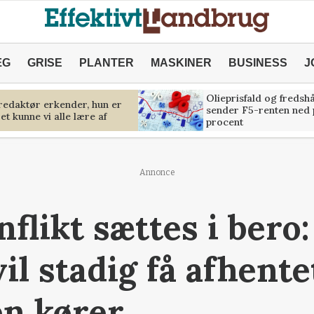
ÆG
GRISE
PLANTER
MASKINER
BUSINESS
J
Olieprisfald og fredsh
predaktør erkender, hun er
sender F5-renten ned 
et kunne vi alle lære af
procent
Annonce
flikt sættes i bero
il stadig få afhente
en kører