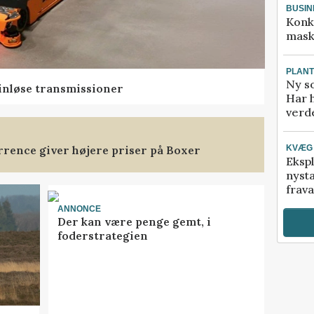
BUSIN
Konk
mask
PLAN
Ny so
rinløse transmissioner
Har 
verde
rence giver højere priser på Boxer
KVÆG
Ekspl
nyst
frava
ANNONCE
Der kan være penge gemt, i
foderstrategien