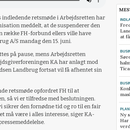
MES
s indledende retsmøde i Arbejdsretten har
INDL
Fred
sation meddelt, at de suspenderer den
Land
n række FH-forbund ellers ville have
at f
ug A/S mandag den 15. juni.
BUSI
ættes på pause, mens Arbejdsretten
Sør
ejdsgiverforeningen KA har anlagt mod
halm
Tic
dsen Landbrug fortsat vil få afhentet sin
BUSI
Kon
nde retsmøde opfordret FH til at
mask
, så vi er tilfredse med beslutningen.
 sikrer den fornødne tid og ro til en fair
PLAN
et må være i alles interesse, siger KA-
Ny s
Har 
 pressemeddelelse.
verd