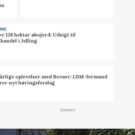
ns
MME
r 128 hektar økojord: Udsigt til
handel i Jelling
dårlige oplevelser med Bovaer: LDM-formand
erer nyt høringsforslag
Annonce