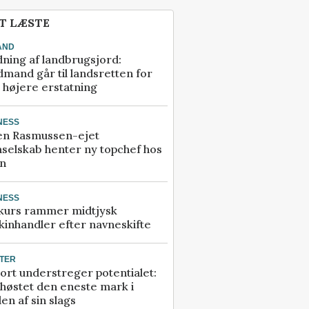
T LÆSTE
AND
ning af landbrugsjord:
mand går til landsretten for
å højere erstatning
NESS
en Rasmussen-ejet
selskab henter ny topchef hos
an
NESS
kurs rammer midtjysk
inhandler efter navneskifte
TER
ort understreger potentialet:
høstet den eneste mark i
en af sin slags