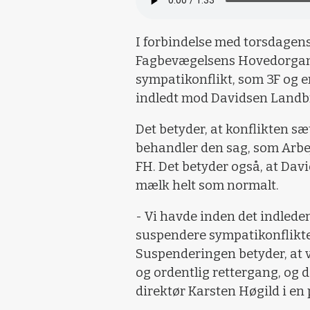
I forbindelse med torsdagen
Fagbevægelsens Hovedorgani
sympatikonflikt, som 3F og e
indledt mod Davidsen Landbr
Det betyder, at konflikten s
behandler den sag, som Arb
FH. Det betyder også, at Davi
mælk helt som normalt.
- Vi havde inden det indlede
suspendere sympatikonflikten
Suspenderingen betyder, at vi
og ordentlig rettergang, og d
direktør Karsten Høgild i en