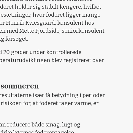
oderet holder sig stabilt længere, hvilket
besætninger, hvor foderet ligger mange
rer Henrik Kviesgaard, konsulent hos
n med Mette Fjordside, seniorkonsulent
g forsøget.
d 20 grader under kontrollerede
peraturudviklingen blev registreret over
m sommeren
resultaterne især få betydning i perioder
isikoen for, at foderet tager varme, er
an reducere både smag, lugt og
irke køernes foderoptagelse.