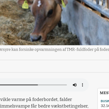
f tørsyre kan forsinke opvarmningen af TMR-fuldfoder på fode
MES
vikle varme på foderbordet, falder
BUSI
32.5
skimmelsvampe får bedre vækstbetingelser,