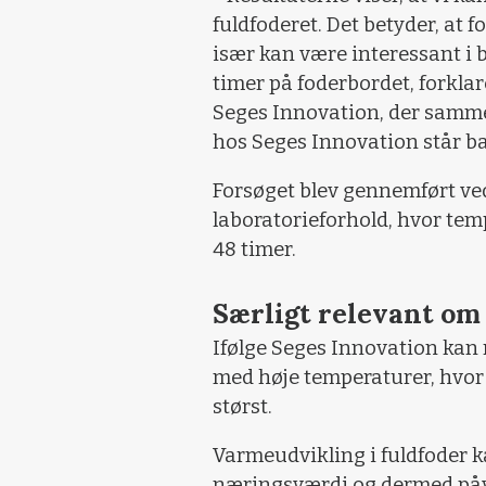
fuldfoderet. Det betyder, at f
især kan være interessant i 
timer på foderbordet, forkla
Seges Innovation, der samme
hos Seges Innovation står ba
Forsøget blev gennemført ve
laboratorieforhold, hvor tem
48 timer.
Særligt relevant o
Ifølge Seges Innovation kan 
med høje temperaturer, hvor r
størst.
Varmeudvikling i fuldfoder k
næringsværdi og dermed påv