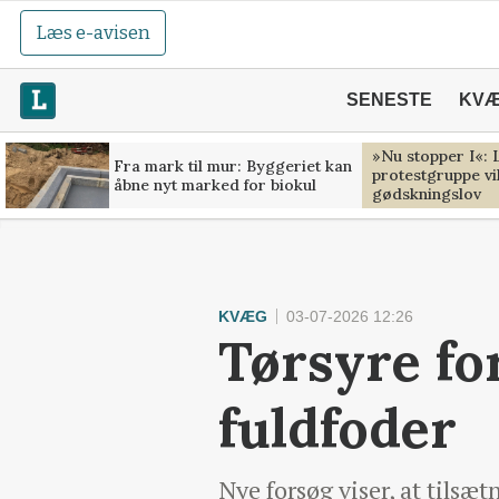
Læs e-avisen
SENESTE
KV
»Nu stopper I«:
Fra mark til mur: Byggeriet kan
protestgruppe v
åbne nyt marked for biokul
gødskningslov
KVÆG
03-07-2026 12:26
Tørsyre fo
fuldfoder
Nye forsøg viser, at tils