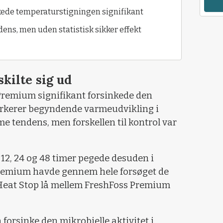
ede temperaturstigningen signifikant
ens, men uden statistisk sikker effekt
kilte sig ud
 Premium signifikant forsinkede den
rkerer begyndende varmeudvikling i
e tendens, men forskellen til kontrol var
12, 24 og 48 timer pegede desuden i
remium havde gennem hele forsøget de
Heat Stop lå mellem FreshFoss Premium
n forsinke den mikrobielle aktivitet i