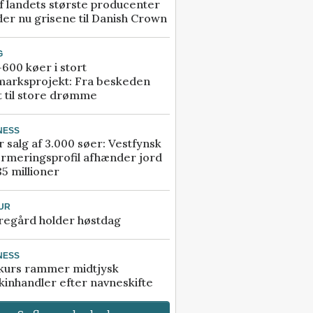
f landets største producenter
er nu grisene til Danish Crown
G
600 køer i stort
marksprojekt: Fra beskeden
t til store drømme
NESS
r salg af 3.000 søer: Vestfynsk
rmeringsprofil afhænder jord
85 millioner
UR
regård holder høstdag
NESS
kurs rammer midtjysk
inhandler efter navneskifte