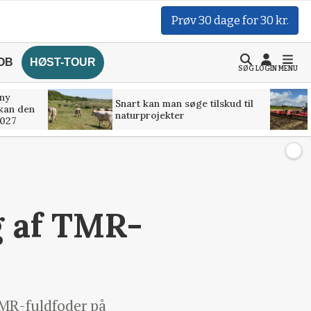
Prøv 30 dage for 30 kr.
OB
HØST-TOUR
SØG
LOGIN
MENU
 ny
Snart kan man søge tilskud til
kan den
naturprojekter
2027
g af TMR-
TMR-fuldfoder på