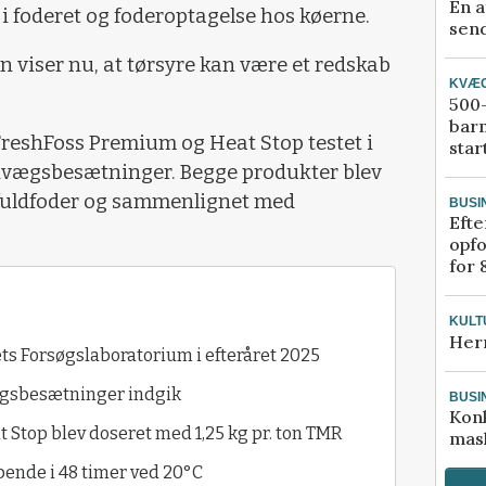
En a
 i foderet og foderoptagelse hos køerne.
send
n viser nu, at tørsyre kan være et redskab
KVÆ
500-
bar
FreshFoss Premium og Heat Stop testet i
star
kvægsbesætninger. Begge produkter blev
n fuldfoder og sammenlignet med
BUSI
Efte
opfo
for 
KULT
Her
 Forsøgslaboratorium i efteråret 2025
ægsbesætninger indgik
BUSI
Kon
Stop blev doseret med 1,25 kg pr. ton TMR
mask
ende i 48 timer ved 20°C