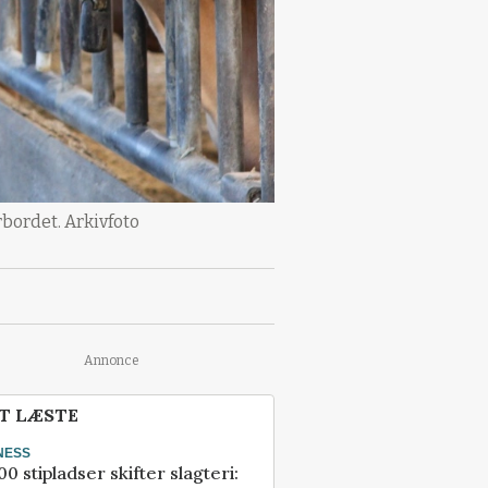
rbordet. Arkivfoto
Annonce
T LÆSTE
NESS
00 stipladser skifter slagteri: