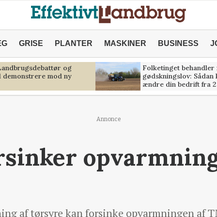
ÆG
GRISE
PLANTER
MASKINER
BUSINESS
J
 Landbrugsdebattør og
Folketinget behandler
il demonstrere mod ny
gødskningslov: Sådan 
ændre din bedrift fra 
Annonce
rsinker opvarmnin
ætning af tørsyre kan forsinke opvarmningen af 