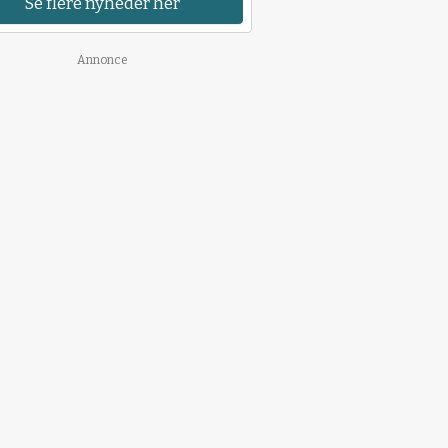
Se flere nyheder her
Annonce