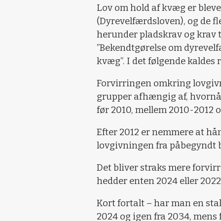
Lov om hold af kvæg er bleve
(Dyrevelfærdsloven), og de fl
herunder pladskrav og krav t
”Bekendtgørelse om dyrevelf
kvæg”. I det følgende kaldes 
Forvirringen omkring lovgivni
grupper afhængig af, hvornår
før 2010, mellem 2010-2012 og
Efter 2012 er nemmere at hånd
lovgivningen fra påbegyndt 
Det bliver straks mere forvir
hedder enten 2024 eller 2022
Kort fortalt – har man en sta
2024 og igen fra 2034, mens f