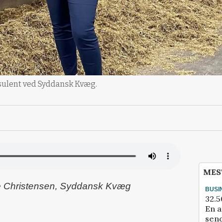
sulent ved Syddansk Kvæg.
MES
e Christensen, Syddansk Kvæg
BUSI
32.5
En a
send