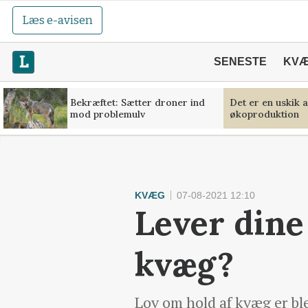
Læs e-avisen
SENESTE
KV
Bekræftet: Sætter droner ind
Det er en uskik 
mod problemulv
økoproduktion
KVÆG
07-08-2021 12:10
Lever dine 
kvæg?
Lov om hold af kvæg er ble