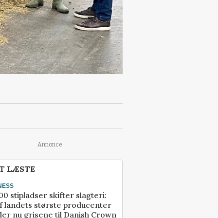
Annonce
T LÆSTE
NESS
00 stipladser skifter slagteri:
f landets største producenter
er nu grisene til Danish Crown