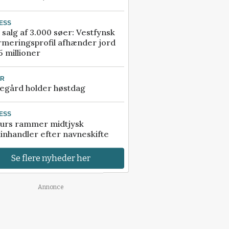
ESS
 salg af 3.000 søer: Vestfynsk
rmeringsprofil afhænder jord
5 millioner
UR
egård holder høstdag
ESS
urs rammer midtjysk
inhandler efter navneskifte
Se flere nyheder her
Annonce