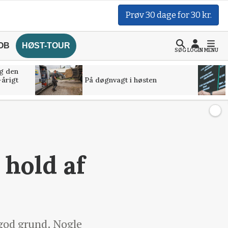
Prøv 30 dage for 30 kr.
OB
HØST-TOUR
SØG
LOGIN
MENU
g den
-årigt
På døgnvagt i høsten
 hold af
 god grund. Nogle