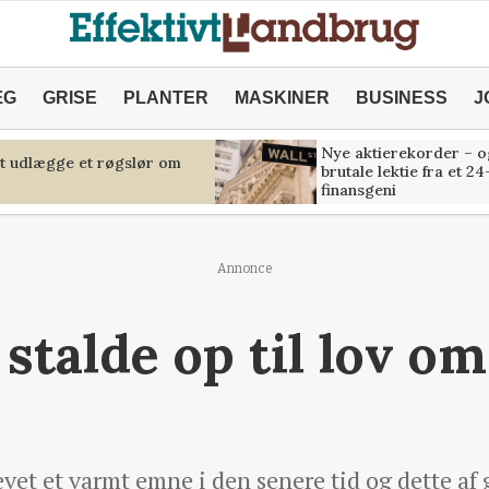
ÆG
GRISE
PLANTER
MASKINER
BUSINESS
J
Nye aktierekorder – o
at udlægge et røgslør om
brutale lektie fra et 24
finansgeni
Annonce
stalde op til lov om
vet et varmt emne i den senere tid og dette af