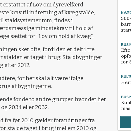
t erstattet af Lov om dyrevelfærd
este krav til indretning af kvægstalde,
KVÆ
500-
il staldsystemer mm, findes i
bar
ærdsmæssige mindstekrav til hold af
star
regelsættet for ”Lov om hold af kvæg”.
BUSI
ngen sker ofte, fordi den er delt i tre
Efte
opfo
 stalden er taget i brug: Staldbygninger
for 
 efter 2012.
KULT
tere, for her skal alt være ifølge
Her
brug af bygningerne.
BUSI
rende for de to andre grupper, hvor det her
Kon
 og 2034 eller 2032.
mask
ld fra før 2010 gælder forandringer fra
or stalde taget i brug imellem 2010 og