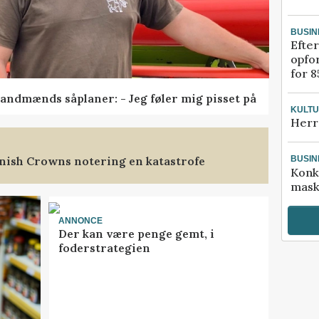
BUSIN
Efter
opfo
for 8
andmænds såplaner: - Jeg føler mig pisset på
KULT
Herr
nish Crowns notering en katastrofe
BUSIN
Konk
mask
ANNONCE
Der kan være penge gemt, i
foderstrategien