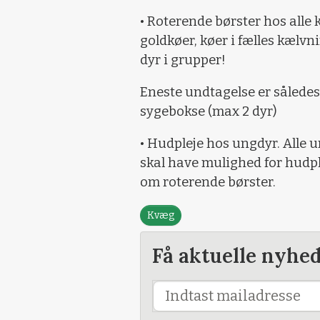
• Roterende børster hos alle 
goldkøer, køer i fælles kælvn
dyr i grupper!
Eneste undtagelse er således
sygebokse (max 2 dyr)
• Hudpleje hos ungdyr. Alle 
skal have mulighed for hudple
om roterende børster.
Kvæg
Få aktuelle nyhe