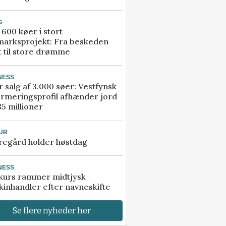
G
600 køer i stort
marksprojekt: Fra beskeden
t til store drømme
NESS
r salg af 3.000 søer: Vestfynsk
rmeringsprofil afhænder jord
85 millioner
UR
regård holder høstdag
NESS
kurs rammer midtjysk
inhandler efter navneskifte
Se flere nyheder her