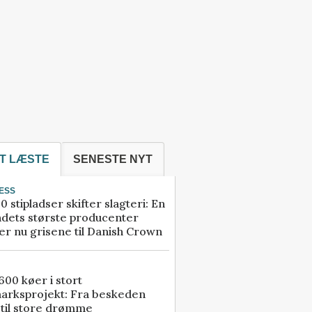
T LÆSTE
SENESTE NYT
ESS
0 stipladser skifter slagteri: En
ndets største producenter
r nu grisene til Danish Crown
00 køer i stort
arksprojekt: Fra beskeden
 til store drømme