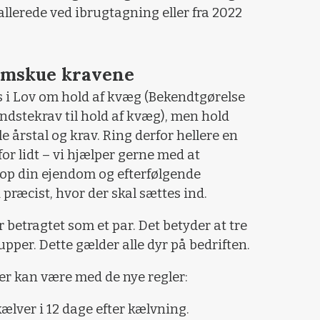
llerede ved ibrugtagning eller fra 2022
nemskue kravene
es i Lov om hold af kvæg (Bekendtgørelse
stekrav til hold af kvæg), men hold
 årstal og krav. Ring derfor hellere en
or lidt – vi hjælper gerne med at
op din ejendom og efterfølgende
præcist, hvor der skal sættes ind.
betragtet som et par. Det betyder at tre
pper. Dette gælder alle dyr på bedriften.
er kan være med de nye regler:
ælver i 12 dage efter kælvning.