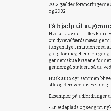
2012 gælder forandringerne a
og 2032.
Få hjælp til at gen
Hvilke krav der stilles kan s
om dyrevelfærdsmæssige mind
tungen lige i munden med alle
gang for meget end en gang f
gennemskue kravene for net
gennemgå stalden, så du ved 
Husk at to dyr sammen bliver 
stk. og derover anses som gru
Eksempler på udfordringer d
• En ædeplads og seng pr. nyk