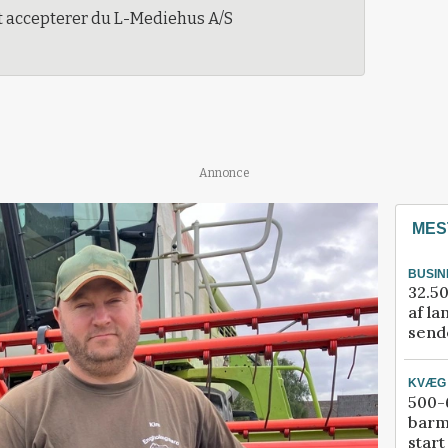
t accepterer du L-Mediehus A/S
Annonce
MES
BUSIN
32.50
af la
sende
KVÆG
500-6
barm
start