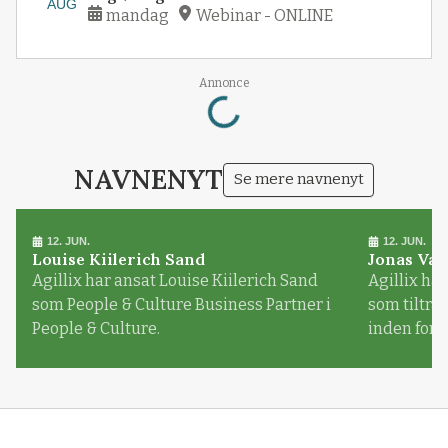
AUG
mandag
Webinar - ONLINE
Loading...
Annonce
NAVNENYT
Se mere navnenyt
12. JUN.
12. JUN.
Louise Kiilerich Sand
Jonas Val
Agillix har ansat Louise Kiilerich Sand
Agillix har
som People & Culture Business Partner i
som tiltr
People & Culture.
inden for