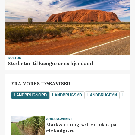
KULTUR
Studietur til kænguruens hjemland
FRA VORES UGEAVISER
LANDBRUGNORD
LANDBRUGSYD
LANDBRUGFYN
LAND
ARRANGEMENT
Markvandring sætter fokus på
elefantgræs