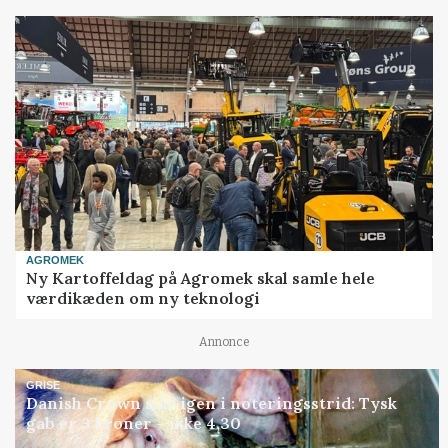
AGROMEK
Ny Kartoffeldag på Agromek skal samle hele
værdikæden om ny teknologi
Annonce
GRISE
Danish Crown slår igen i noteringsstrid: Tysk
gab er 3 kroner – ikke 4,30