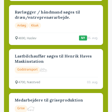
Rørlægger / håndmand søges til
dræn/entreprenørarbejde.
Anlæg
Kloak
4690, Haslev
06. aug.
NY
Lastbilchauffør søges til Henrik Haves
Maskinstation
Godstransport
4700, Næstved
03. aug.
Medarbejdere til griseproduktion
Grise