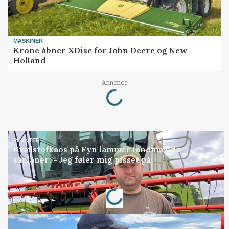
MASKINER
Krone åbner XDisc for John Deere og New
Holland
Loading...
Annonce
PLANTER
Kvælstofkaos på Fyn lammer landmænds
såplaner: - Jeg føler mig pisset på
Loading...
Annonce