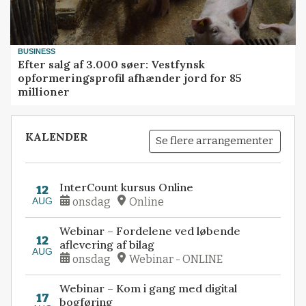
BUSINESS
Efter salg af 3.000 søer: Vestfynsk
opformeringsprofil afhænder jord for 85
millioner
KALENDER
Se flere arrangementer
InterCount kursus Online
12
AUG
onsdag
Online
Webinar – Fordelene ved løbende
12
aflevering af bilag
AUG
onsdag
Webinar - ONLINE
Webinar – Kom i gang med digital
17
bogføring