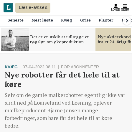
Læs e-avisen
LOGIN
MENU
Seneste
Mest læste
Kvæg
Grise
Planter
Mask
Det er en uskik at udlægge et
Nye aktierekorde
røgslør om økoproduktion
fra et 24-årigt f
KVÆG
07-04-2022 08:11
FOR ABONNENTER
Nye robotter får det hele til at
køre
Selv om de gamle malkerobotter egentlig ikke var
slidt ned på Louiselund ved Løsning, oplever
mælkeproducent Bjarne Jensen mange
forbedringer, som bare får det hele til at køre
bedre.