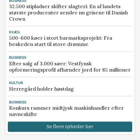
BUSINESS
32.500 stipladser skifter slagteri: En af landets
største producenter sender nu grisene til Danish
Crown
KVÆG
500-600 køer i stort barmarksprojekt: Fra
beskeden start til store drømme
BUSINESS
Efter salg af 3.000 søer: Vestfynsk
opformeringsprofil afhænder jord for 85 millioner
KULTUR
Herregård holder høstdag
BUSINESS
Konkurs rammer midtjysk maskinhandler efter
navneskifte
Se flere nyheder her