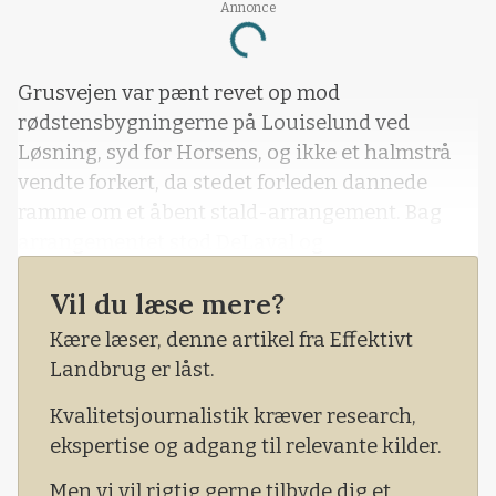
Annonce
Loading...
Grusvejen var pænt revet op mod
rødstensbygningerne på Louiselund ved
Løsning, syd for Horsens, og ikke et halmstrå
vendte forkert, da stedet forleden dannede
ramme om et åbent stald-arrangement. Bag
arrangementet stod DeLaval og
mælkeproducent Bjarne Jensen, som overtog
Vil du læse mere?
stedet fra sine forældre for 27 år siden.
Kære læser, denne artikel fra Effektivt
Mælkeproducenten har fået skiftet to af sine tre
Landbrug er låst.
14 år gamle DeLaval-malkerobotter ud. Det
gjorde han i september, mens den sidste af de
Kvalitetsjournalistik kræver research,
gamle står for udskiftning senere på året.
ekspertise og adgang til relevante kilder.
Men vi vil rigtig gerne tilbyde dig et