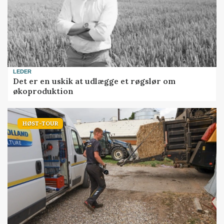
LEDER
Det er en uskik at udlægge et røgslør om
økoproduktion
HØST-TOUR