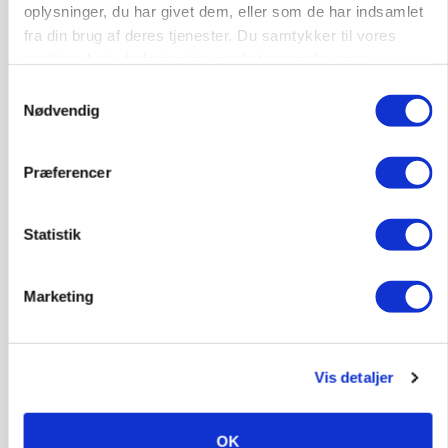
katastrofe
oplysninger, du har givet dem, eller som de har indsamlet
fra din brug af deres tjenester. Du samtykker til vores
Annonce
cookies, hvis du fortsætter med at anvende vores
hjemmeside.
Samtykkevalg
Nødvendig
Præferencer
Statistik
Marketing
MASKINER
Forserie til selvkørende skårlægger afprøves i år
Vis detaljer
Annonce
ARRANGEMENT
Markvandring sætter fokus på elefantgræs
OK