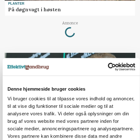
PLANTER
På døgnvagt i høsten
Loading...
Annonce
Denne hjemmeside bruger cookies
Vi bruger cookies til at tilpasse vores indhold og annoncer,
til at vise dig funktioner til sociale medier og til at
analysere vores trafik. Vi deler også oplysninger om din
brug af vores website med vores partnere inden for
sociale medier, annonceringspartnere og analysepartnere.
GRISE
Svineproducenter kalder Danish Crowns pris en
Vores partnere kan kombinere disse data med andre